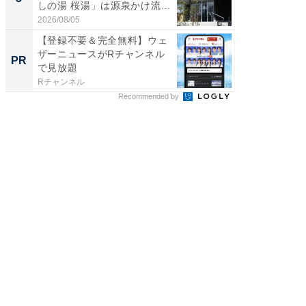
しの湯 桜湯」は源泉かけ流...
は和の
が...
2026/08/05
2026/08/0
【登録不要＆完全無料】ウェ
第8期清
ザーニュースがRチャンネル
無料配
PR
PR
で見放題
Rチャンネル
Rチャンネ
Recommended by