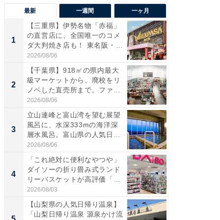
最新
一週間
一ヶ月
【三重県】伊勢名物「赤福」
【兵庫
の直営店に、全国唯一のコメ
ーメン
1
1
ダ大判焼き店も！ 東名阪・
再現した
伊...
道...
2026/08/06
2026/08/0
【千葉県】918㎡の県内最大
【三重
級マーケットから、廃校をリ
「鈴鹿天
2
2
ノベした直売所まで。ファ
は100
ー...
2026/08/06
2026/08/0
立山連峰と富山湾を望む展望
ステラ
風呂に、水深333mの海洋深
詰め放題
3
3
層水風呂。富山県の人気日
00円で「
帰...
2026/08/06
2026/08/0
「これ絶対に便利なやつや」
「ミニオ
ダイソーの折り畳み式ランド
ッグ！ 
4
4
リーバスケットが高評価「使
ど、夏限
わ...
2026/08/03
2026/08/0
【山梨県の人気日帰り温泉】
【埼玉
「山梨日帰り温泉 源泉かけ流
「行田天
5
5