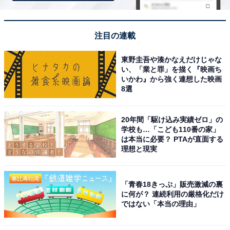
館内や客室がリフォームされていて非常に綺麗で清
注目の連載
潔感がある
東野圭吾や湊かなえだけじゃな
い、「業と罪」を描く『映画ち
いかわ』から強く連想した映画
8選
20年間「駆け込み実績ゼロ」の
学校も…「こども110番の家」
は本当に必要？ PTAが直面する
理想と現実
「青春18きっぷ」販売激減の裏
に何が？ 連続利用の厳格化だけ
ではない「本当の理由」