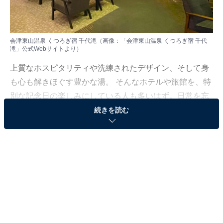
会津東山温泉 くつろぎ宿 千代滝（画像：「会津東山温泉 くつろぎ宿 千代
滝」公式Webサイトより）
上質なホスピタリティや洗練されたデザイン、そして身
も心も解きほぐす豊かな湯。 そんなホテルや旅館を、特
別な記念日の楽しみにしている人も多いはず。日常を忘
れ、名湯に癒やされながら満たされる非日常の体験は、
続きを読む
何物にも代えがたい時間ですよね。しかし、近年では趣
向を凝らした温泉宿や人気のホテルも多く、どこに滞在
すればよいか迷ってしまう……そんな思いを抱えている
人もいるのではないでしょうか。
そんな人に向けて、All About ニュース編集部が厳選した
人気かつ評価の高い施設を厳選して紹介します。今回取
り上げるのは東山温泉の「会津東山温泉 くつろぎ宿 千代