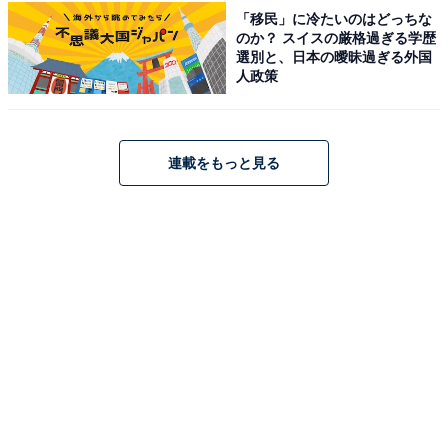
「移民」に冷たいのはどっちな
アクセス・料金・宿泊情報は？
のか？ スイスの厳格過ぎる学歴
選別と、日本の曖昧過ぎる外国
人政策
アクセス
所在地：福島県会津若松市東山町湯本寺屋敷43
交通手段：【車】磐越自動車道「会津若松IC」より約20
連載をもっと見る
分／【公共交通機関】磐越西線「会津若松駅」よりタク
シーで約15分、またはまちなか周遊バスで「会津武家屋
敷前」まで約15分（到着時TELにて送迎可）
料金
大人1名（参考価格）：1万8000円
※料金は公式Webサイト参考価格
※プラン・部屋により価格は変動します
チェックイン・チェックアウト