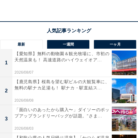
楽天トラベルでホテルを見る
最新
一週間
一ヶ月
【愛知県】無料の動物園＆観光牧場に、市初の
天然温泉も！ 高速道路のハイウェイオア...
1
2026/08/07
【鹿児島県】桜島を望む駅ビルの大観覧車に、
無料の駅ナカ足湯も！ 駅ナカ・駅直結ス...
2
2026/08/08
「面白いのあったから購入〜」ダイソーのポッ
プアップランドリーバッグが話題。“さま...
3
2026/08/03
【和歌山県の人気日帰り温泉】「かつらぎ温泉