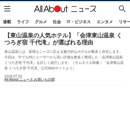
連載
ライフ
グルメ
社会
IT・ビジネス
エンタメ
リサ
【東山温泉の人気ホテル】「会津東山温泉 く
つろぎ宿 千代滝」が選ばれる理由
東山温泉には、多様なニーズに応える魅力的なホテルが数多く存在します。
今回は、中でも特にユーザーから高い評価を数多く獲得した「会津東山温泉
くつろぎ宿 千代滝」を詳しく紹介します。（サムネイル画像：「会津東山温
泉 くつろぎ宿 千代滝」公式Webサイトより）
2026.07.02
All About ニュース お買いもの部