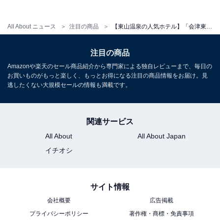
チェックイン：15:00
All About ニュース
注目の商品
【東山温泉の人気ホテル】「会津東山温泉 くつろぎ宿 千代滝」が選ばれる理由
チェックアウト：11:00
※プランにより時間が異なる可能性があります
注目の商品
Amazonや楽天のセール商品紹介から専門家による独自レビューまで、毎日の
※掲載されている情報は記事公開時のものです。あらか
お買いものがもっと楽しく、もっとお得になる注目の商品情報をお届け。見
じめご了承ください。
逃したくない大規模セールの情報も満載です。
また、記事中の宿泊プランを予約すると、売上の一部が
オールアバウトに還元されることがあります。
関連サービス
All About
All About Japan
こちらもおすすめ
イチオシ
【温海温泉の人気ホテル】「温海温泉 たちばな
や」は創業370年の歴史と美しい日本庭園が魅
力の老舗宿
サイト情報
会社概要
広告掲載
プライバシーポリシー
著作権・商標・免責事項