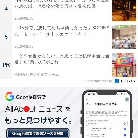
八風の湯」は名物の化石海水を含んだ濃...
4
2026/08/08
「15分で完成してめちゃ楽しかった」3COINS
の「モールドールトレカケースキッ...
「会津東山温泉 くつろぎ宿 千代滝」の口コミは？
5
2026/08/05
「会津東山温泉 くつろぎ宿 千代滝」には、以下のような
「どうせ当たらない」と思ってた私が本当に当
口コミが寄せられています。
選した“買い方”がこれ
PR
合同会社デジタルファーム
地元の郷土料理が並ぶビュッフェや豊富な地酒がと
Recommended by
ても美味しい
最上階の展望露天風呂から一望する会津城下町の夜
景が素晴らしい