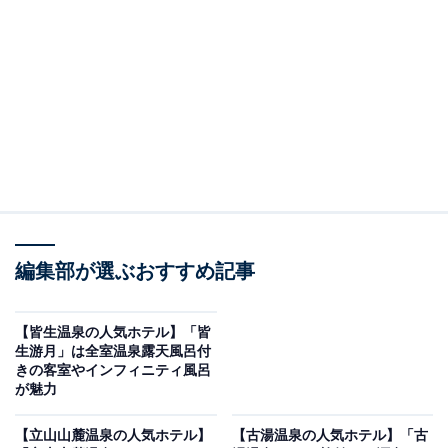
滝」です。
※2026年7月時点で、楽天トラベル上の平均評価が4.0超
えのものを紹介しています
楽天トラベルでホテルを見る
編集部が選ぶおすすめ記事
【皆生温泉の人気ホテル】「皆
生游月」は全室温泉露天風呂付
きの客室やインフィニティ風呂
が魅力
この記事の執筆者：
All About ニュース お買
いもの部
【立山山麓温泉の人気ホテル】
【古湯温泉の人気ホテル】「古