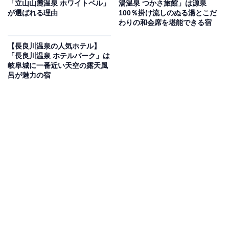
「立山山麓温泉 ホワイトベル」
湯温泉 つかさ旅館」は源泉
が選ばれる理由
100％掛け流しのぬる湯とこだ
Amazonのセール商品から売れ筋ランキングまで、毎日のお買いも
わりの和会席を堪能できる宿
のがもっと楽しく、もっとお得になる情報をお届け。編集部員によ
る独自レビューなど、ここでしか手に入らない情報も満載です。
...続きを読む
【長良川温泉の人気ホテル】
「長良川温泉 ホテルパーク」は
※本記事で紹介している商品の購入やサービスの利用により、売上の一部が
岐阜城に一番近い天空の露天風
オールアバウトに還元されることがあります。
呂が魅力の宿
「会津東山温泉 くつろぎ宿 千代滝」は城下町の夜
景と創作郷土料理を堪能できる宿
「会津東山温泉 くつろぎ宿 千代滝」は、東山温泉の高台
から会津城下町の夜景を一望できる宿です。最上階にあ
る「遊月の湯」の展望露天風呂や山麓の風が心地よい
「ふもと湯」で温泉を満喫。夕食は、地元の伝統料理が
並ぶ「創作会津郷土料理ビュッフェ」や30種類以上の
「会津の地酒」を堪能できます。