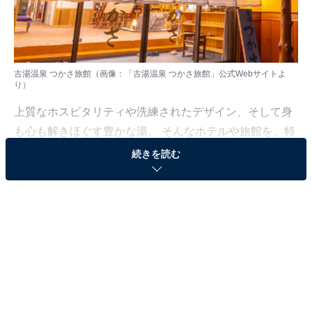
古湯温泉 つかさ旅館（画像：「古湯温泉 つかさ旅館」公式Webサイトよ
り）
上質なホスピタリティや洗練されたデザイン、そして身
も心も解きほぐす豊かな湯。 そんなホテルや旅館を、特
別な記念日の楽しみにしている人も多いはず。日常を忘
続きを読む
れ、名湯に癒やされながら満たされる非日常の体験は、
何物にも代えがたい時間ですよね。しかし、近年では趣
向を凝らした温泉宿や人気のホテルも多く、どこに滞在
すればよいか迷ってしまう……そんな思いを抱えている
人もいるのではないでしょうか。
そんな人に向けて、All About ニュース編集部が厳選した
人気かつ評価の高い施設を厳選して紹介します。今回取