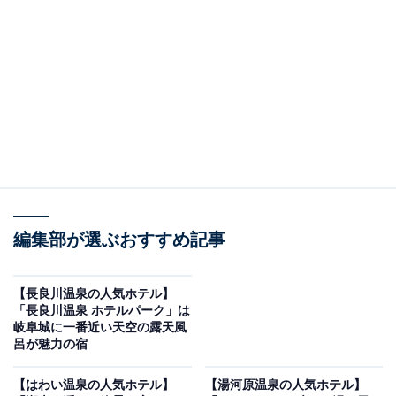
り上げるのは古湯温泉の「古湯温泉 つかさ旅館」です。
※2026年6月時点で、楽天トラベル上の平均評価が4.0超
えのものを紹介しています
楽天トラベルでホテルを見る
編集部が選ぶおすすめ記事
【長良川温泉の人気ホテル】
「長良川温泉 ホテルパーク」は
岐阜城に一番近い天空の露天風
呂が魅力の宿
この記事の執筆者：
All About ニュース お買
いもの部
【はわい温泉の人気ホテル】
【湯河原温泉の人気ホテル】