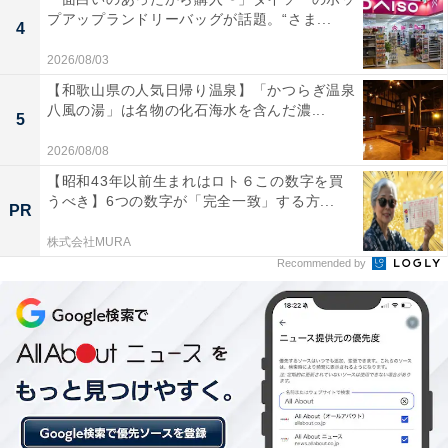
プアップランドリーバッグが話題。“さま...
4
2026/08/03
【和歌山県の人気日帰り温泉】「かつらぎ温泉
八風の湯」は名物の化石海水を含んだ濃...
「古湯温泉 つかさ旅館」の口コミは？
5
2026/08/08
「古湯温泉 つかさ旅館」には、以下のような口コミが寄
【昭和43年以前生まれはロト６この数字を買
せられています。
うべき】6つの数字が「完全一致」する方...
PR
株式会社MURA
ぬるめでとろみのある温泉にゆっくり長く浸かれて
Recommended by
気持ち良い
地元の食材を活かしたこだわりの和会席がとても美
味しい