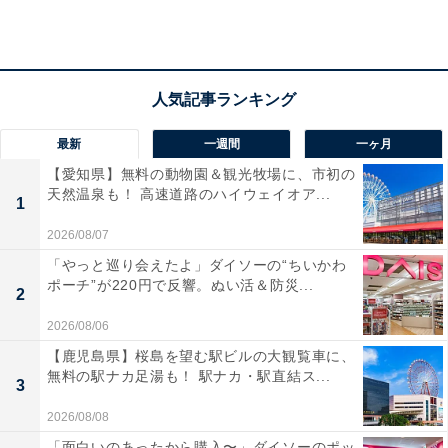
楽天トラベルでホテルを見る
最新
一週間
一ヶ月
【愛知県】無料の動物園＆観光牧場に、市初の
天然温泉も！ 高速道路のハイウェイオア...
1
2026/08/07
「やっと巡り会えたよ」ダイソーの“ちいかわ
ポーチ”が220円で反響。ぬい活＆防災...
2
2026/08/06
【鹿児島県】桜島を望む駅ビルの大観覧車に、
無料の駅ナカ足湯も！ 駅ナカ・駅直結ス...
3
2026/08/08
「面白いのあったから購入〜」ダイソーのポッ