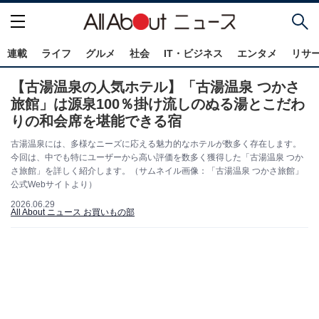
連載
ライフ
グルメ
社会
IT・ビジネス
エンタメ
リサ
【古湯温泉の人気ホテル】「古湯温泉 つかさ
旅館」は源泉100％掛け流しのぬる湯とこだわ
りの和会席を堪能できる宿
古湯温泉には、多様なニーズに応える魅力的なホテルが数多く存在します。
今回は、中でも特にユーザーから高い評価を数多く獲得した「古湯温泉 つか
さ旅館」を詳しく紹介します。（サムネイル画像：「古湯温泉 つかさ旅館」
公式Webサイトより）
2026.06.29
All About ニュース お買いもの部