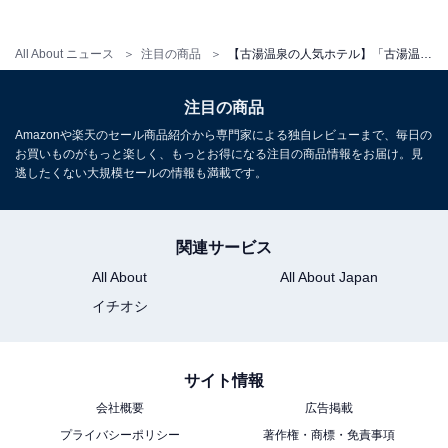
チェックイン・チェックアウト
All About ニュース
注目の商品
【古湯温泉の人気ホテル】「古湯温泉 つかさ旅館」は源泉100％掛け流しのぬる湯とこだわりの和会席を堪能できる宿
チェックイン：15:00～19:30
注目の商品
チェックアウト：～10:00
Amazonや楽天のセール商品紹介から専門家による独自レビューまで、毎日の
※プランにより時間が異なる可能性があります
お買いものがもっと楽しく、もっとお得になる注目の商品情報をお届け。見
逃したくない大規模セールの情報も満載です。
※掲載されている情報は記事公開時のものです。あらか
じめご了承ください。
関連サービス
また、記事中の宿泊プランを予約すると、売上の一部が
オールアバウトに還元されることがあります。
All About
All About Japan
イチオシ
こちらもおすすめ
【鬼怒川温泉の人気ホテル】「鬼怒川温泉 日光
サイト情報
きぬ川ホテル三日月」が選ばれる理由
会社概要
広告掲載
プライバシーポリシー
著作権・商標・免責事項