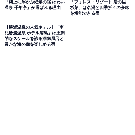
「湖上に浮かぶ絶景の宿 はわい
「フォレストリゾート 湯の里
温泉 千年亭」が選ばれる理由
杉菜」は名湯と四季折々の会席
Amazonのセール商品から売れ筋ランキングまで、毎日のお買いも
を堪能できる宿
のがもっと楽しく、もっとお得になる情報をお届け。編集部員によ
る独自レビューなど、ここでしか手に入らない情報も満載です。
...続きを読む
【勝浦温泉の人気ホテル】「南
紀勝浦温泉 ホテル浦島」は圧倒
※本記事で紹介している商品の購入やサービスの利用により、売上の一部が
的なスケールを誇る洞窟風呂と
オールアバウトに還元されることがあります。
豊かな海の幸を楽しめる宿
「古湯温泉 つかさ旅館」は源泉100％掛け流しの
ぬる湯とこだわりの和会席を堪能できる宿
「古湯温泉 つかさ旅館」は、約2000年の歴史を持つ名湯
を源泉100％掛け流しで堪能できる宿です。泉温約38
度、PH9.5の「ぬる湯」と呼ばれる美肌の湯を、男女別
の内湯にある陶器のお風呂や貸切湯で楽しめます。料理
は地元の食材や自家製にこだわり、季節ごとに一番美味
しい和会席を有田焼の器と共に提供しています。