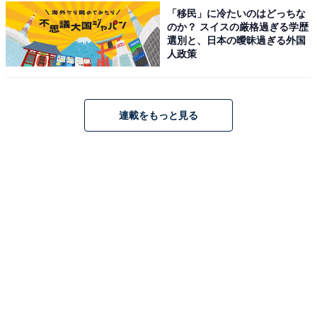
「移民」に冷たいのはどっちな
アクセス・料金・宿泊情報は？
のか？ スイスの厳格過ぎる学歴
選別と、日本の曖昧過ぎる外国
人政策
アクセス
所在地：佐賀県佐賀市富士町大字古湯865
交通手段：佐賀駅バスセンターから昭和バス 古湯線 富士
連載をもっと見る
支所前行で「古湯温泉バス停」まで約45分、「古湯温泉
バス停」から徒歩で約1分/福岡方面から車で約1時間5分
／佐賀市内から車で約30分
※車によるルートの詳細は公式Webサイトをご確認くだ
さい
料金
大人1名（参考価格）：25,500円
※料金は公式Webサイト参考価格
※プラン・部屋により価格は変動します