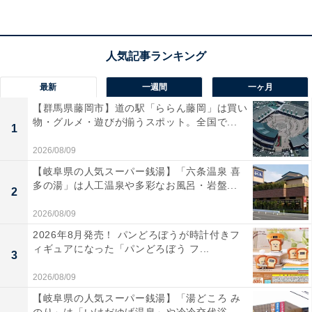
楽天トラベルでホテルを見る
最新
一週間
一ヶ月
【群馬県藤岡市】道の駅「ららん藤岡」は買い
物・グルメ・遊びが揃うスポット。全国で...
1
2026/08/09
【岐阜県の人気スーパー銭湯】「六条温泉 喜
多の湯」は人工温泉や多彩なお風呂・岩盤...
2
2026/08/09
2026年8月発売！ パンどろぼうが時計付きフ
ィギュアになった「パンどろぼう フ...
3
2026/08/09
【岐阜県の人気スーパー銭湯】「湯どころ み