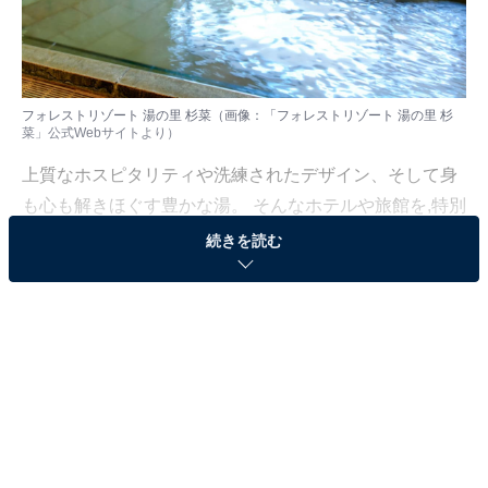
フォレストリゾート 湯の里 杉菜（画像：「フォレストリゾート 湯の里 杉
菜」公式Webサイトより）
上質なホスピタリティや洗練されたデザイン、そして身
も心も解きほぐす豊かな湯。 そんなホテルや旅館を,特別
な記念日の楽しみにしている人も多いはず。日常を忘
続きを読む
れ、名湯に癒やされながら満たされる非日常の体験は、
何物にも代えがたい時間ですよね。しかし、近年では趣
向を凝らした温泉宿や人気のホテルも多く、どこに滞在
すればよいか迷ってしまう……そんな思いを抱えている
人もいるのではないでしょうか。
そんな人に向けて、All About ニュース編集部が厳選した
人気かつ評価の高い施設を厳選して紹介します。今回取