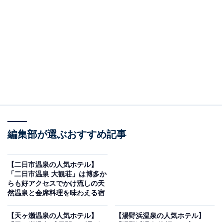
り上げるのは湯河原温泉の「フォレストリゾート 湯の里
杉菜」です。
※2026年6月時点で、楽天トラベル上の平均評価が4.0超
えのものを紹介しています
編集部が選ぶおすすめ記事
楽天トラベルでホテルを見る
【二日市温泉の人気ホテル】
「二日市温泉 大観荘」は博多か
らも好アクセスでかけ流しの天
然温泉と会席料理を味わえる宿
この記事の執筆者：
All About ニュース お買
【天ヶ瀬温泉の人気ホテル】
【湯野浜温泉の人気ホテル】