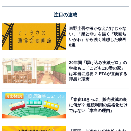
清潔感のあるお風呂でやわらかな湯を堪能できる
注目の連載
東野圭吾や湊かなえだけじゃな
い、「業と罪」を描く『映画ち
いかわ』から強く連想した映画
8選
20年間「駆け込み実績ゼロ」の
学校も…「こども110番の家」
は本当に必要？ PTAが直面する
理想と現実
「青春18きっぷ」販売激減の裏
に何が？ 連続利用の厳格化だけ
ではない「本当の理由」
アクセス・料金・宿泊情報は？
「移民」に冷たいのはどっちな