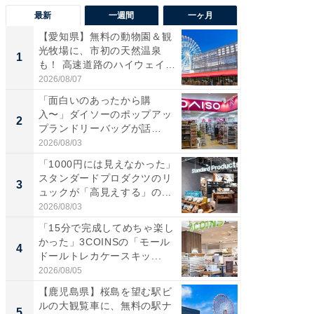
最新
一週間
一ヶ月
【愛知県】無料の動物園＆観
【兵庫
光牧場に、市初の天然温泉
ーメン
1
1
も！ 高速道路のハイウェイオ
再現した
ア...
道...
2026/08/07
2026/08/0
「面白いのあったから購
【三重
入〜」ダイソーのポップアッ
の直営
2
2
プランドリーバッグが話
ダ大判焼
題。“さま...
伊...
2026/08/03
2026/08/0
「1000円には見えなかった」
【千葉県
スタンダードプロダクツのリ
級マー
3
3
ュックが「高見えする」の...
ノベし
ー...
2026/08/03
2026/08/0
「15分で完成してめちゃ楽し
「100
かった」3COINSの「モール
スタン
4
4
ドールトレカケースキッ...
ュックが
2026/08/05
2026/08/0
【鹿児島県】桜島を望む駅ビ
立山連
ルの大観覧車に、無料の駅ナ
風呂に、
5
5