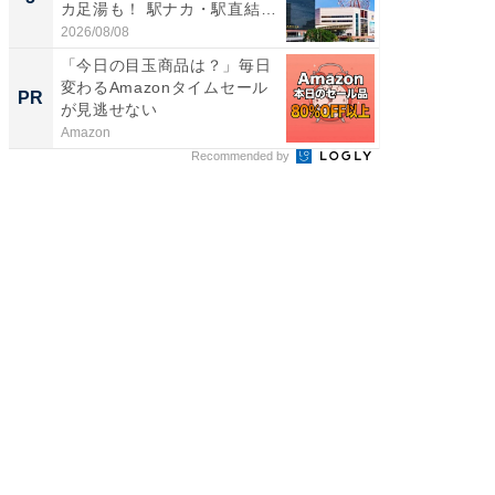
カ足湯も！ 駅ナカ・駅直結
層水風
ス...
帰...
2026/08/08
2026/08/0
「今日の目玉商品は？」毎日
Amaz
変わるAmazonタイムセール
0%OF
PR
PR
が見逃せない
Amazon
Amazon
Recommended by