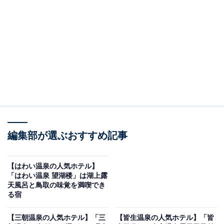
り上げるのは湯村温泉の「湯村温泉 佳泉郷 井づつや」で
す。
※2026年7月時点で、楽天トラベル上の平均評価が4.0超
えのものを紹介しています
編集部が選ぶおすすめ記事
楽天トラベルでホテルを見る
【はわい温泉の人気ホテル】
「はわい温泉 望湖楼」は湖上露
天風呂と鳥取の味覚を満喫でき
る宿
この記事の執筆者：
All About ニュース お買
【三朝温泉の人気ホテル】「三
【皆生温泉の人気ホテル】「皆