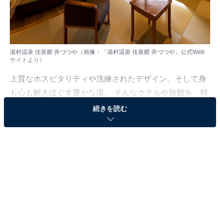
湯村温泉 佳泉郷 井づつや（画像：「湯村温泉 佳泉郷 井づつや」公式Web
サイトより）
上質なホスピタリティや洗練されたデザイン、そして身
も心も解きほぐす豊かな湯。 そんなホテルや旅館を、特
別な記念日の楽しみにしている人も多いはず。日常を忘
続きを読む
れ、名湯に癒やされながら満たされる非日常の体験は、
何物にも代えがたい時間ですよね。しかし、近年では趣
向を凝らした温泉宿や人気のホテルも多く、どこに滞在
すればよいか迷ってしまう……そんな思いを抱えている
人もいるのではないでしょうか。
そんな人に向けて、All About ニュース編集部が厳選した
人気かつ評価の高い施設を厳選して紹介します。今回取