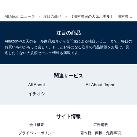
チェックイン：15:00
チェックアウト：10:00
All About ニュース
注目の商品
【湯村温泉の人気ホテル】「湯村温泉 佳泉郷 井づつや」は自家源泉の多彩な湯船と贅沢な会席料理を堪能できる宿
※プランにより時間が異なる可能性があります
注目の商品
Amazonや楽天のセール商品紹介から専門家による独自レビューまで、毎日の
※掲載されている情報は記事公開時のものです。あらか
お買いものがもっと楽しく、もっとお得になる注目の商品情報をお届け。見
じめご了承ください。
逃したくない大規模セールの情報も満載です。
また、記事中の宿泊プランを予約すると、売上の一部が
オールアバウトに還元されることがあります。
関連サービス
All About
All About Japan
こちらもおすすめ
イチオシ
【うずしお温泉の人気ホテル】「あわじ浜離宮
＜淡路島＞」が選ばれる理由
サイト情報
会社概要
広告掲載
プライバシーポリシー
著作権・商標・免責事項