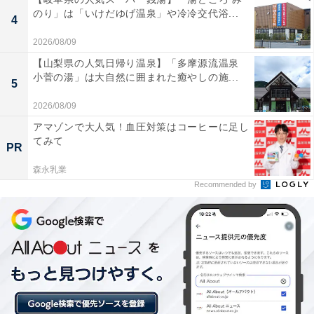
のり」は「いけだゆげ温泉」や冷冷交代浴...
4
2026/08/09
【山梨県の人気日帰り温泉】「多摩源流温泉
小菅の湯」は大自然に囲まれた癒やしの施...
5
「湯村温泉 佳泉郷 井づつや」の口コミは？
2026/08/09
アマゾンで大人気！血圧対策はコーヒーに足し
「湯村温泉 佳泉郷 井づつや」には、以下のような口コミ
てみて
PR
が寄せられています。
森永乳業
Recommended by
老舗旅館ならではの親切で細やかなおもてなしが素
晴らしい
展望桧風呂からの美しい景色や多彩な湯船の温泉が
心地よい