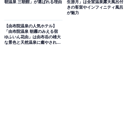
朝温泉 三朝館」が選ばれる理由
生游月」は全室温泉露天風呂付
いもの部
きの客室やインフィニティ風呂
が魅力
Amazonのセール商品から売れ筋ランキングまで、毎日のお買いも
のがもっと楽しく、もっとお得になる情報をお届け。編集部員によ
【由布院温泉の人気ホテル】
る独自レビューなど、ここでしか手に入らない情報も満載です。
...続きを読む
「由布院温泉 朝霧のみえる宿
ゆふいん花由」は由布岳の雄大
な景色と天然温泉に癒やされる
※本記事で紹介している商品の購入やサービスの利用により、売上の一部が
温泉宿
オールアバウトに還元されることがあります。
「湯村温泉 佳泉郷 井づつや」は自家源泉の多彩な
湯船と贅沢な会席料理を堪能できる宿
「湯村温泉 佳泉郷 井づつや」は、自家源泉の豊かな湯を
誇る老舗旅館です。地下2階大浴場「やくしの湯」「か
んのんの湯」では、露天風呂やハーブ湯、岩盤浴場「癒
泉洞」を楽しめるほか、屋上の展望桧風呂「和みの湯」
からは湯村の壮大な景色を一望できます。地産地消にこ
だわった新鮮な食材を用いた会席料理も魅力です。