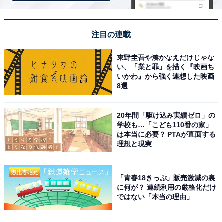
但馬の新鮮な食材を活かしたボリューム満点の料理
注目の連載
が絶品
東野圭吾や湊かなえだけじゃな
い、「業と罪」を描く『映画ち
いかわ』から強く連想した映画
8選
20年間「駆け込み実績ゼロ」の
学校も…「こども110番の家」
は本当に必要？ PTAが直面する
理想と現実
「青春18きっぷ」販売激減の裏
に何が？ 連続利用の厳格化だけ
ではない「本当の理由」