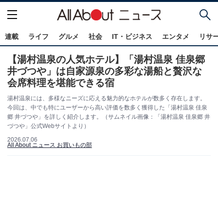
連載
ライフ
グルメ
社会
IT・ビジネス
エンタメ
リサ
【湯村温泉の人気ホテル】「湯村温泉 佳泉郷
井づつや」は自家源泉の多彩な湯船と贅沢な
会席料理を堪能できる宿
湯村温泉には、多様なニーズに応える魅力的なホテルが数多く存在します。
今回は、中でも特にユーザーから高い評価を数多く獲得した「湯村温泉 佳泉
郷 井づつや」を詳しく紹介します。（サムネイル画像：「湯村温泉 佳泉郷 井
づつや」公式Webサイトより）
2026.07.06
All About ニュース お買いもの部