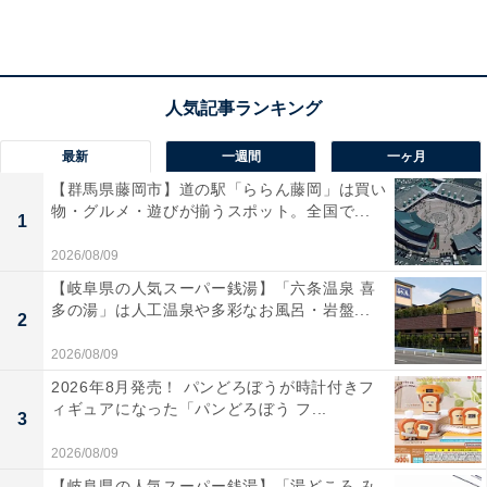
楽天トラベルでホテルを見る
最新
一週間
一ヶ月
【群馬県藤岡市】道の駅「ららん藤岡」は買い
物・グルメ・遊びが揃うスポット。全国で...
1
2026/08/09
【岐阜県の人気スーパー銭湯】「六条温泉 喜
多の湯」は人工温泉や多彩なお風呂・岩盤...
2
2026/08/09
2026年8月発売！ パンどろぼうが時計付きフ
ィギュアになった「パンどろぼう フ...
3
2026/08/09
【岐阜県の人気スーパー銭湯】「湯どころ み