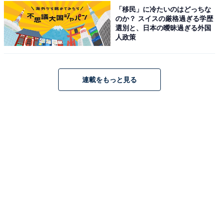
「移民」に冷たいのはどっちな
のか？ スイスの厳格過ぎる学歴
アクセス・料金・宿泊情報は？
選別と、日本の曖昧過ぎる外国
人政策
アクセス
所在地：兵庫県美方郡新温泉町湯1535
連載をもっと見る
交通手段：JR江原駅より無料送迎バス（3日前までに要
予約）／車：北近畿豊岡自動車道「八鹿氷ノ山IC」より
国道9号経由で約50分
料金
大人1名（参考価格）：1万7600～円
※料金は公式Webサイト参考価格
※プラン・部屋により価格は変動します
チェックイン・チェックアウト