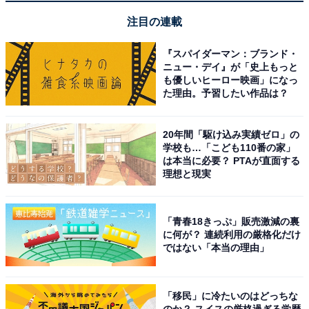
注目の連載
無料のドリンクサービスが充実したラウンジで快適
『スパイダーマン：ブランド・
ニュー・デイ』が「史上もっと
に過ごせる
も優しいヒーロー映画」になっ
た理由。予習したい作品は？
20年間「駆け込み実績ゼロ」の
学校も…「こども110番の家」
は本当に必要？ PTAが直面する
理想と現実
「青春18きっぷ」販売激減の裏
に何が？ 連続利用の厳格化だけ
ではない「本当の理由」
「移民」に冷たいのはどっちな
のか？ スイスの厳格過ぎる学歴