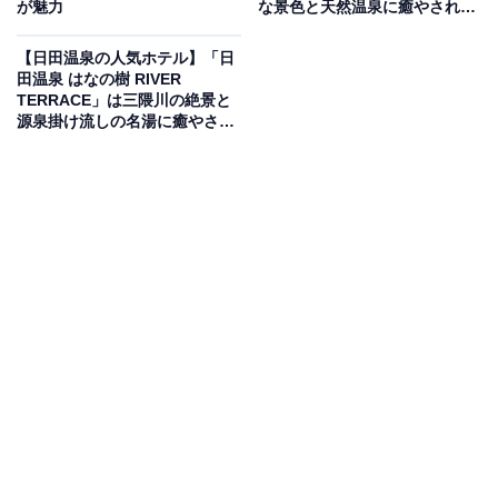
が魅力
な景色と天然温泉に癒やされる
温泉宿
Amazonのセール商品から売れ筋ランキングまで、毎日のお買いも
のがもっと楽しく、もっとお得になる情報をお届け。編集部員によ
【日田温泉の人気ホテル】「日
田温泉 はなの樹 RIVER
る独自レビューなど、ここでしか手に入らない情報も満載です。
...続きを読む
TERRACE」は三隈川の絶景と
源泉掛け流しの名湯に癒やされ
※本記事で紹介している商品の購入やサービスの利用により、売上の一部が
る温泉宿
オールアバウトに還元されることがあります。
「あわじ浜離宮 ＜淡路島＞」は名勝・慶野松原に
佇む和のクラシックリゾート
「あわじ浜離宮 ＜淡路島＞」は、日本の夕陽百選に選ば
れた名勝「慶野松原」に佇む和のクラシックリゾートで
す。温泉大浴場「庭の湯」では、とろりとした湯触りで
肌を美しくする南あわじ温泉郷「うずしお温泉 霑の湯」
を満喫できます。食事には、淡路牛や新鮮な海の幸、淡
路玉葱など、かつて御食国と称された淡路島ならではの
旬の味覚を存分に活かした料理が並びます。