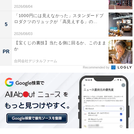
2026/08/04
「1000円には見えなかった」スタンダードプ
ロダクツのリュックが「高見えする」の...
5
2026/08/03
「あわじ浜離宮 ＜淡路島＞」の口コミは？
【宝くじの裏技】当たる側に回るか、このまま
か
PR
「あわじ浜離宮 ＜淡路島＞」には、以下のような口コミ
合同会社デジタルファーム
が寄せられています。
Recommended by
スタッフが親切でホスピタリティ溢れる対応が素晴
らしい
淡路島ならではの新鮮な食材を使った料理がどれも
美味しい