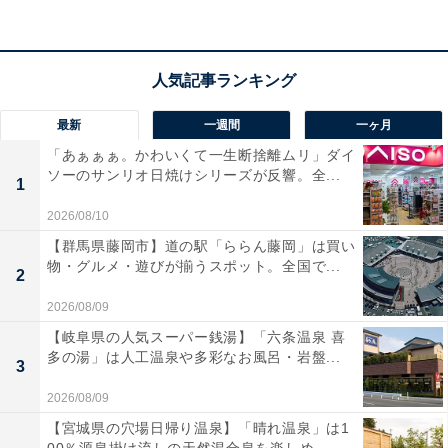
す。
最新
一週間
一ヶ月
楽天トラベルでホテルを見る
「あぁぁぁ。かわいくて一生断捨離ムリ」ダイ
ソーのサンリオ日焼けシリーズが反響。全...
1
2026/08/10
【群馬県藤岡市】道の駅「ららん藤岡」は買い
物・グルメ・遊びが揃うスポット。全国で...
2
2026/08/09
【岐阜県の人気スーパー銭湯】「六条温泉 喜
多の湯」は人工温泉や多彩なお風呂・岩盤...
3
2026/08/09
【宮城県の穴場日帰り温泉】「晴れ温泉」は1