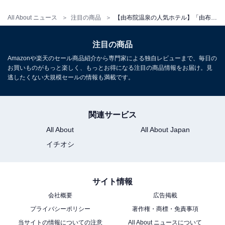
チェックイン：15:00〜20:00
All About ニュース
注目の商品
【由布院温泉の人気ホテル】「由布院温泉 朝霧のみえる宿 ゆふいん花由」は由布岳の雄大な景色と天然温泉に癒やされる温泉宿
チェックアウト：10:00
※プランにより時間が異なる可能性があります
注目の商品
Amazonや楽天のセール商品紹介から専門家による独自レビューまで、毎日の
お買いものがもっと楽しく、もっとお得になる注目の商品情報をお届け。見
※掲載されている情報は記事公開時のものです。あらか
逃したくない大規模セールの情報も満載です。
じめご了承ください。
また、記事中の宿泊プランを予約すると、売上の一部が
オールアバウトに還元されることがあります。
関連サービス
All About
All About Japan
イチオシ
こちらもおすすめ
【日田温泉の人気ホテル】「日田温泉 はなの樹
RIVER TERRACE」は三隈川の絶景と源泉掛け
流しの名湯に癒やされる温泉宿
サイト情報
会社概要
広告掲載
プライバシーポリシー
著作権・商標・免責事項
当サイトの情報についての注意
All About ニュースについて