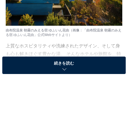
由布院温泉 朝霧のみえる宿 ゆふいん花由（画像：「由布院温泉 朝霧のみえ
る宿 ゆふいん花由」公式Webサイトより）
上質なホスピタリティや洗練されたデザイン、そして身
も心も解きほぐす豊かな湯。 そんなホテルや旅館を、特
別な記念日の楽しみにしている人も多いはず。日常を忘
続きを読む
れ、名湯に癒やされながら満たされる非日常の体験は、
何物にも代えがたい時間ですよね。しかし、近年では趣
向を凝らした温泉宿や人気のホテルも多く、どこに滞在
すればよいか迷ってしまう……そんな思いを抱えている
人もいるのではないでしょうか。
そんな人に向けて、All About ニュース編集部が厳選した
人気かつ評価の高い施設を厳選して紹介します。今回取