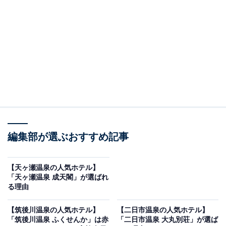
り上げるのは由布院温泉の「由布院温泉 朝霧のみえる宿
ゆふいん花由」です。
※2026年6月時点で、楽天トラベル上の平均評価が4.0超
えのものを紹介しています
編集部が選ぶおすすめ記事
楽天トラベルでホテルを見る
【天ヶ瀬温泉の人気ホテル】
「天ヶ瀬温泉 成天閣」が選ばれ
る理由
【筑後川温泉の人気ホテル】
【二日市温泉の人気ホテル】
この記事の執筆者：
All About ニュース お買
「筑後川温泉 ふくせんか」は赤
「二日市温泉 大丸別荘」が選ば