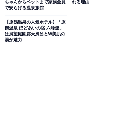
ちゃんからペットまで家族全員
れる理由
いもの部
で安らげる温泉旅館
Amazonのセール商品から売れ筋ランキングまで、毎日のお買いも
【原鶴温泉の人気ホテル】「原
のがもっと楽しく、もっとお得になる情報をお届け。編集部員によ
鶴温泉 ほどあいの宿 六峰舘」
る独自レビューなど、ここでしか手に入らない情報も満載です。
...続きを読む
は展望庭園露天風呂とW美肌の
湯が魅力
※本記事で紹介している商品の購入やサービスの利用により、売上の一部が
オールアバウトに還元されることがあります。
「由布院温泉 朝霧のみえる宿 ゆふいん花由」は由
布岳の雄大な景色と天然温泉に癒やされる温泉宿
由布院温泉にある「由布院温泉 朝霧のみえる宿 ゆふいん
花由」は、由布岳の雄大な景色に抱かれる温泉旅館で
す。街並みから一足離れた静けさのなか、大浴場からは
由布院の中でも指折りの美しさを誇る由布岳の絶景を天
然温泉とともに楽しめます。大分の恵みや旬の食材を使
ったお食事で季節を味わい、心温まる時間を過ごせま