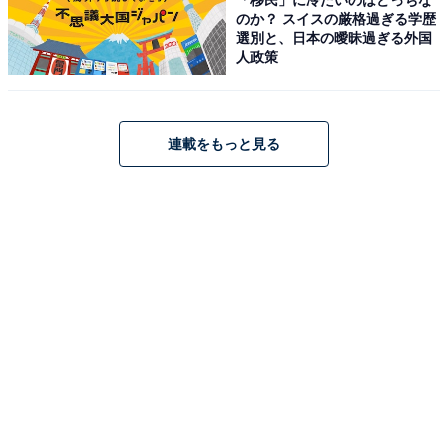
のか？ スイスの厳格過ぎる学歴
選別と、日本の曖昧過ぎる外国
人政策
アクセス・料金・宿泊情報は？
アクセス
連載をもっと見る
所在地：大分県由布市湯布院町川北913-11
交通手段：湯布院ICから車で3分／由布院駅から車で約7
分（無料送迎あり・電話にて要予約）
料金
大人1名（参考価格）：1万9250円
※料金は公式Webサイト参考価格
※プラン・部屋により価格は変動します
チェックイン・チェックアウト