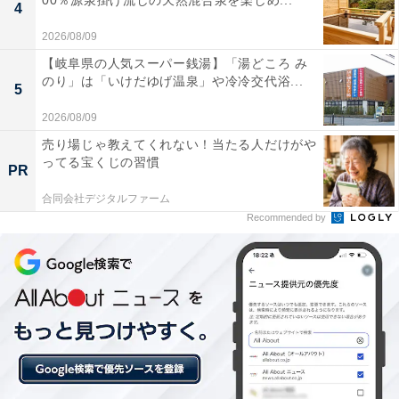
00％源泉掛け流しの天然混合泉を楽しめ...
4
2026/08/09
【岐阜県の人気スーパー銭湯】「湯どころ み
のり」は「いけだゆげ温泉」や冷冷交代浴...
5
2026/08/09
売り場じゃ教えてくれない！当たる人だけがや
「由布院温泉 朝霧のみえる宿 ゆふいん花由」の口
ってる宝くじの習慣
PR
コミは？
合同会社デジタルファーム
Recommended by
「由布院温泉 朝霧のみえる宿 ゆふいん花由」には、以下
のような口コミが寄せられています。
由布岳を一望できる絶景や朝霧が好評です
大分の食材を使った美味しいお食事が喜ばれていま