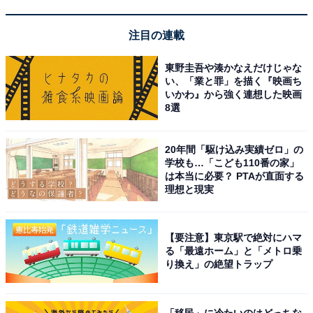
す
注目の連載
スタッフのホスピタリティあふれる接客が高く評価
東野圭吾や湊かなえだけじゃな
い、「業と罪」を描く『映画ち
されています
いかわ』から強く連想した映画
8選
20年間「駆け込み実績ゼロ」の
学校も…「こども110番の家」
は本当に必要？ PTAが直面する
理想と現実
【要注意】東京駅で絶対にハマ
る「最遠ホーム」と「メトロ乗
り換え」の絶望トラップ
「移民」に冷たいのはどっちな