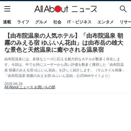
連載
ライフ
グルメ
社会
IT・ビジネス
エンタメ
リサ
【由布院温泉の人気ホテル】「由布院温泉 朝
霧のみえる宿 ゆふいん花由」は由布岳の雄大
な景色と天然温泉に癒やされる温泉宿
由布院温泉には、多様なニーズに応える魅力的なホテルが数多く存在しま
す。今回は、中でも特にユーザーから高い評価を数多く獲得した「由布院温
泉 朝霧のみえる宿 ゆふいん花由」を詳しく紹介します。（サムネイル画像：
「由布院温泉 朝霧のみえる宿 ゆふいん花由」公式Webサイトより）
2026.06.28
All About ニュース お買いもの部