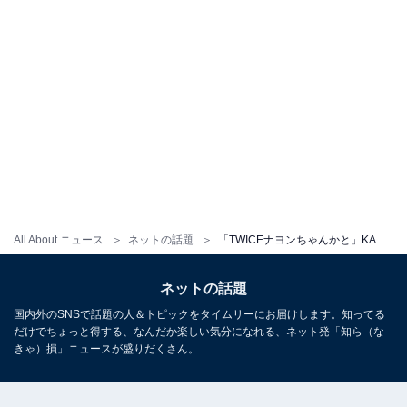
All About ニュース
ネットの話題
「TWICEナヨンちゃんかと」KABA.ちゃん、圧巻の美貌を披露！ 「めっちゃ美人!!」「思わず声出てしまいました」
ネットの話題
国内外のSNSで話題の人＆トピックをタイムリーにお届けします。知ってる
だけでちょっと得する、なんだか楽しい気分になれる、ネット発「知ら（な
きゃ）損」ニュースが盛りだくさん。