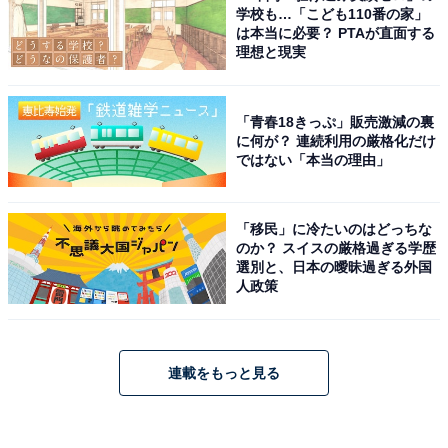
学校も…「こども110番の家」
は本当に必要？ PTAが直面する
理想と現実
「青春18きっぷ」販売激減の裏
に何が？ 連続利用の厳格化だけ
ではない「本当の理由」
「移民」に冷たいのはどっちな
のか？ スイスの厳格過ぎる学歴
選別と、日本の曖昧過ぎる外国
人政策
連載をもっと見る