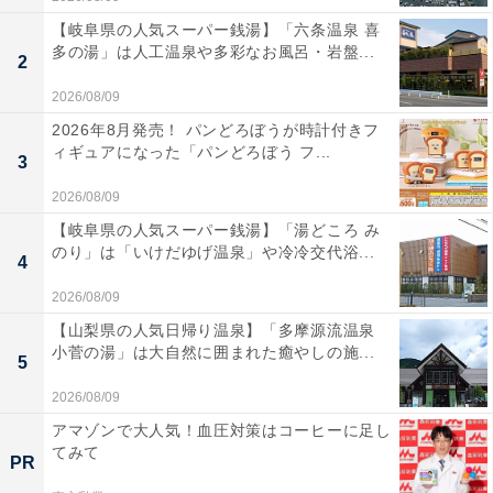
【岐阜県の人気スーパー銭湯】「六条温泉 喜
多の湯」は人工温泉や多彩なお風呂・岩盤...
2
2026/08/09
2026年8月発売！ パンどろぼうが時計付きフ
ィギュアになった「パンどろぼう フ...
3
2026/08/09
【岐阜県の人気スーパー銭湯】「湯どころ み
のり」は「いけだゆげ温泉」や冷冷交代浴...
4
2026/08/09
【山梨県の人気日帰り温泉】「多摩源流温泉
小菅の湯」は大自然に囲まれた癒やしの施...
5
2026/08/09
アマゾンで大人気！血圧対策はコーヒーに足し
てみて
PR