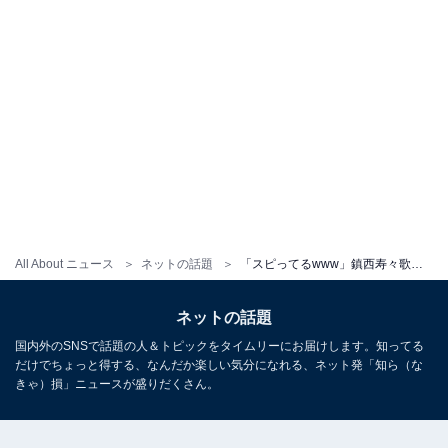
All About ニュース
ネットの話題
「スピってるwww」鎮西寿々歌、七夕の短冊に反響！ 「どうしても左の緑の短冊に目がいってしまう」
ネットの話題
国内外のSNSで話題の人＆トピックをタイムリーにお届けします。知ってる
だけでちょっと得する、なんだか楽しい気分になれる、ネット発「知ら（な
きゃ）損」ニュースが盛りだくさん。