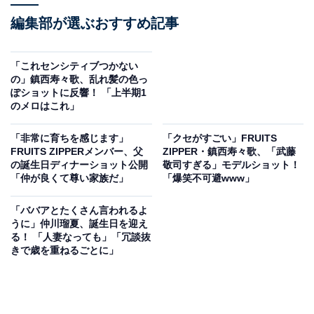
編集部が選ぶおすすめ記事
「これセンシティブつかない
の」鎮西寿々歌、乱れ髪の色っ
ぽショットに反響！ 「上半期1
のメロはこれ」
「非常に育ちを感じます」
「クセがすごい」FRUITS
FRUITS ZIPPERメンバー、父
ZIPPER・鎮西寿々歌、「武藤
の誕生日ディナーショット公開
敬司すぎる」モデルショット！
「仲が良くて尊い家族だ」
「爆笑不可避www」
「ババアとたくさん言われるよ
うに」仲川瑠夏、誕生日を迎え
る！ 「人妻なっても」「冗談抜
きで歳を重ねるごとに」