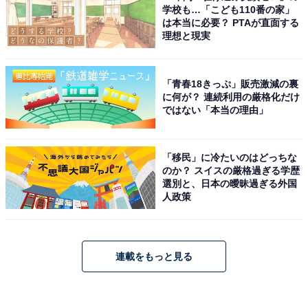
学校も…「こども110番の家」
は本当に必要？ PTAが直面する
理想と現実
「青春18きっぷ」販売激減の裏
に何が？ 連続利用の厳格化だけ
ではない「本当の理由」
「移民」に冷たいのはどっちな
のか？ スイスの厳格過ぎる学歴
選別と、日本の曖昧過ぎる外国
人政策
連載をもっと見る