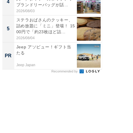
4
4
プランドリーバッグが話
00円で「
題。“さま...
2026/08/03
2026/08/0
ステラおばさんのクッキー、
【埼玉
詰め放題に「ミニ」登場！ 15
「行田天
5
5
00円で「約23枚ほど詰...
は和の
が...
2026/08/04
2026/08/0
Jeep アソビュー！ギフト当
64年の
たる
ン、い
PR
PR
音質
Jeep Japan
Marshall 
Recommended by