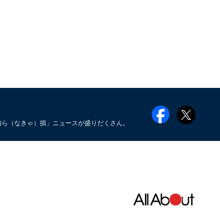
知ら（なきゃ）損」ニュースが盛りだくさん。