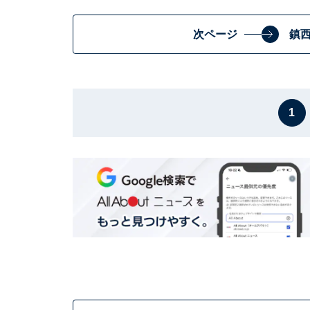
次ページ
鎮
1