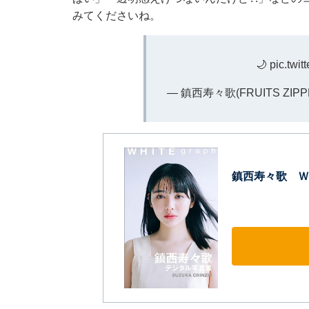
みてくださいね。
🌙
pic.twi
— 鎮西寿々歌(FRUITS ZIPPER
鎮西寿々歌 Ｗ