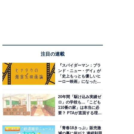
注目の連載
『スパイダーマン：ブラ
ンド・ニュー・デイ』が
「史上もっとも優しいヒ
ーロー映画」になった理
由。予習したい作品は？
20年間「駆け込み実績ゼ
ロ」の学校も…「こども
110番の家」は本当に必
要？ PTAが直面する理想
と現実
「青春18きっぷ」販売激
減の裏に何が？ 連続利用