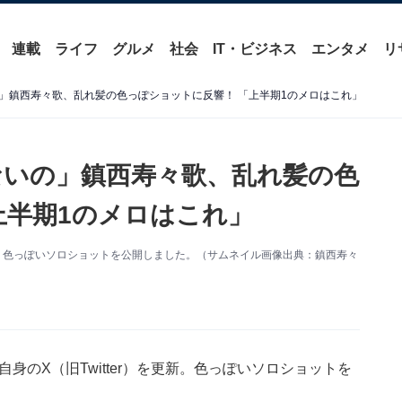
連載
ライフ
グルメ
社会
IT・ビジネス
エンタメ
リ
」鎮西寿々歌、乱れ髪の色っぽショットに反響！ 「上半期1のメロはこれ」
いの」鎮西寿々歌、乱れ髪の色
上半期1のメロはこれ」
Xを更新。色っぽいソロショットを公開しました。（サムネイル画像出典：鎮西寿々
日、自身のX（旧Twitter）を更新。色っぽいソロショットを