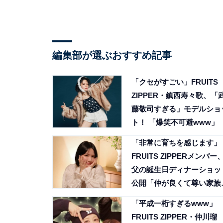
編集部が選ぶおすすめ記事
「クセがすごい」FRUITS
ZIPPER・鎮西寿々歌、「
藤敬司すぎる」モデルショ
ト！ 「爆笑不可避www」
「非常に育ちを感じます」
FRUITS ZIPPERメンバー
父の誕生日ディナーショッ
公開「仲が良くて尊い家族
だ」
「平成一桁すぎるwww」
FRUITS ZIPPER・仲川瑠