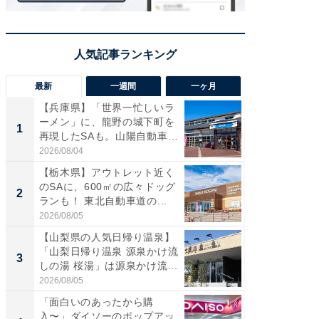
最新
一週間
一ヶ月
【兵庫県】「世界一忙しいラ
「気に
ーメン」に、龍野の城下町を
る〜」3
1
1
再現したSAも。山陽自動車
バー」
道...
好...
2026/08/04
2026/07/3
【栃木県】アウトレット近く
【三重
のSAに、600㎡の広々ドッグ
「鈴鹿天
2
2
ランも！ 東北自動車道の...
は100
2026/08/05
2026/08/0
【山梨県の人気日帰り温泉】
「ミニオ
「山梨日帰り温泉 源泉かけ流
ッグ！ 
3
3
しの湯 桜湯」は源泉かけ流...
ど、夏限
2026/08/05
2026/08/0
「面白いのあったから購
ステラ
入〜」ダイソーのポップアッ
詰め放題