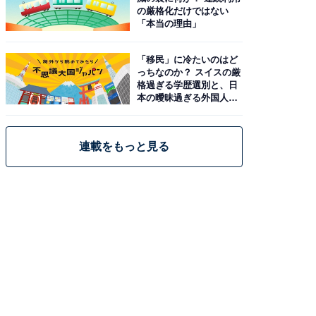
の厳格化だけではない
「本当の理由」
「移民」に冷たいのはど
っちなのか？ スイスの厳
格過ぎる学歴選別と、日
本の曖昧過ぎる外国人政
策
連載をもっと見る