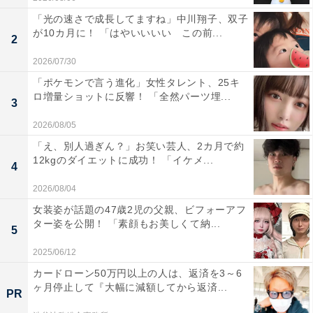
「光の速さで成長してますね」中川翔子、双子
が10カ月に！ 「はやいいいい この前...
2
2026/07/30
「ポケモンで言う進化」女性タレント、25キ
ロ増量ショットに反響！ 「全然パーツ埋...
3
2026/08/05
「え、別人過ぎん？」お笑い芸人、2カ月で約
12kgのダイエットに成功！ 「イケメ...
4
2026/08/04
女装姿が話題の47歳2児の父親、ビフォーアフ
ター姿を公開！ 「素顔もお美しくて納...
5
2025/06/12
カードローン50万円以上の人は、返済を3～6
ヶ月停止して『大幅に減額してから返済...
PR