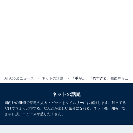
All About ニュース
ネットの話題
「手が…」「怖すぎる」鎮西寿々歌、自撮りに写り込んだものに「心霊かと」「若干ホラーやん笑」の声！
ネットの話題
国内外のSNSで話題の人＆トピックをタイムリーにお届けします。知ってる
だけでちょっと得する、なんだか楽しい気分になれる、ネット発「知ら（な
きゃ）損」ニュースが盛りだくさん。