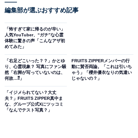
編集部が選ぶおすすめ記事
「怖すぎて家に帰るのが辛い」
人気YouTuber、“ガチ”な心霊
体験に驚きの声「こんなアザ初
めてみた」
「右足どこいった？？」かとゆ
FRUITS ZIPPERメンバーの行
り、心霊現象？ 写真にファン騒
動に賛否両論。「これは引いち
然「右脚が写っていないのは、
ゃう」「櫻井優衣なりの気遣い
何故…⁇」
じゃないの？」
「イジメられてない？大丈
夫？」FRUITS ZIPPER真中ま
な、グループ公式Xにツッコミ
「なんでテスト写真？」