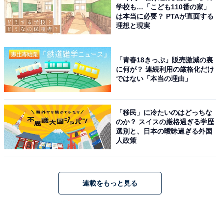
学校も…「こども110番の家」
は本当に必要？ PTAが直面する
理想と現実
「青春18きっぷ」販売激減の裏
に何が？ 連続利用の厳格化だけ
ではない「本当の理由」
「移民」に冷たいのはどっちな
のか？ スイスの厳格過ぎる学歴
選別と、日本の曖昧過ぎる外国
人政策
連載をもっと見る