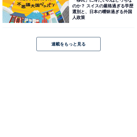
のか？ スイスの厳格過ぎる学歴
Amazonで見る
選別と、日本の曖昧過ぎる外国
人政策
コムテック「ZDR018」
連載をもっと見る
コムテック ドライブレコーダー ZDR018 前後2カメラ コ
ンパクト 前後200万画素 Full HD GPS搭載
32GBmicroSDカード付属 後続車両接近お知らせ機能搭載
駐車監視機能 高速起動 3年保証
Amazonで見る
コムテック「ZDR043」