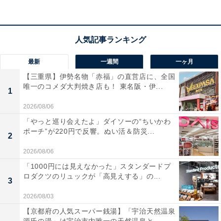
年保証付きなのも頼もしいですね。
ユーザーからは「夜間の映像が驚くほど明るく映る」
「画質が綺麗で安心感がある」と高く評価されていま
最新
一週間
一ヶ月
す。一方で、「安全運転支援の警告音が少し賑やか」と
【三重県】伊勢名物「赤福」の直営店に、全国
いう声も。夜間の走行が多い人や、あおり運転対策を万
唯一のコメダ大判焼き店も！ 東名阪・伊...
1
全にしたい人には、おすすめの商品といえそうです。
2026/08/06
あわせて読みたい
「やっと巡り会えたよ」ダイソーの“ちいかわ
ポーチ”が220円で反響。ぬい活＆防災...
【Amazonお買い得情報】Pioneer「ディス
2
プレイオーディオ」が特別価格で登場中【3
2026/08/06
月15日】
「1000円には見えなかった」スタンダードプ
ロダクツのリュックが「高見えする」の...
3
2026/08/03
【京都府の人気スーパー銭湯】「宇治天然温泉