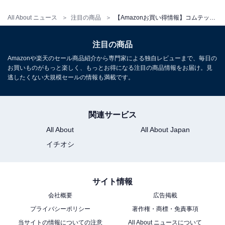
All About ニュース
注目の商品
【Amazonお買い得情報】コムテック「ドライブレコーダー」が特別価格で登場中【7月8日】
注目の商品
Amazonや楽天のセール商品紹介から専門家による独自レビューまで、毎日の
コムテック ドライブレコーダー ZDR043 前後2カメラ コ
お買いものがもっと楽しく、もっとお得になる注目の商品情報をお届け。見
ンパクト 前後200万画素 Full HD GPS搭載
逃したくない大規模セールの情報も満載です。
32GBmicroSDカード付属 後続車両接近お知らせ 駐車監
視機能 高速起動 3年保証 液晶 [出張取付サービス対応]
Amazonで見る
関連サービス
All About
All About Japan
コムテック「ZDR065」
イチオシ
サイト情報
会社概要
広告掲載
プライバシーポリシー
著作権・商標・免責事項
コムテック ドライブレコーダー ZDR065 フロントカメラ
当サイトの情報についての注意
All About ニュースについて
WQHD 前後STARVIS 2搭載で夜間撮影性能向上 前後2カ