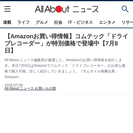
連載
ライフ
グルメ
社会
IT・ビジネス
エンタメ
リサ
【Amazonお買い得情報】コムテック「ドライ
ブレコーダー」が特別価格で登場中【7月8
日】
All About ニュース編集部が厳選した、Amazonのお買い得情報を紹介しま
す。本日7月8日はAmazonでコムテック「ドライブレコーダー」がお得な価
格で購入可能。詳しく紹介していきましょう。（サムネイル画像出典：
Amazon）
2026.07.08
All About ニュース お買いもの部