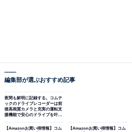
※以下のセール情報は7月8日15時30分現在のものです。
値段の変更、売り切れの場合もあります。
※本記事で紹介している商品の購入やサービスの利用により、売上の一部が
オールアバウトに還元されることがあります。
編集部が選ぶおすすめ記事
コムテックの「ドライブレコーダー」が限定価格
に！ 45％オフで登場
夜間も鮮明に記録する。コムテ
ックのドライブレコーダーは前
後高画質カメラと充実の運転支
援機能で安心のドライブを叶え
る大人気アイテム
【Amazonお買い得情報】コム
【Amazonお買い得情報】コム