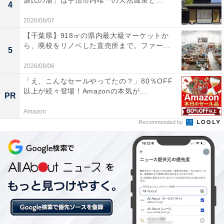
源氏の湯」は宇治市内唯一の天然温泉と...
4
2026/08/07
【千葉県】918㎡の県内最大級マーケットか
ら、廃校をリノベした直売所まで。ファー...
5
2026/08/06
「え、こんなセールやってたの？」80％OFF
以上が続々登場！Amazonの本気が...
PR
Amazon
【今日チェックしたい】コムテックの人気商品5選
Recommended by
コムテック「ZDR048」