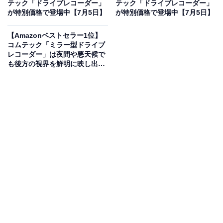
テック「ドライブレコーダー」
テック「ドライブレコーダー」
コムテック ドライブレコーダー ZDR055 STARVIS 2搭載
が特別価格で登場中【7月5日】
が特別価格で登場中【7月5日】
で夜間撮影性能向上 前後2カメラ 前後200万画素 FullHD
GPS/後続車両接近お知らせ機能/運転支援機能搭載 日本製
3年保証 常時録画 衝撃録画 駐車監視 高速起動 液晶 [出張
【Amazonベストセラー1位】
取付サービス対応]
コムテック「ミラー型ドライブ
レコーダー」は夜間や悪天候で
Amazonで見る
も後方の視界を鮮明に映し出す
【7月5日】
コムテックのドライブレコーダー「ZDR055」は現在
45％オフの特別価格・税込1万9800円販売中です。
この商品のおすすめポイントは？
前後2カメラに「STARVIS 2」を搭載し、夜間やトンネ
ル内でも圧倒的に鮮明な映像を記録できるドライブレコ
ーダーです！ 前後ともに200万画素のフルHD画質で、ナ
ンバープレートまでくっきり。後続車の異常接近を知ら
せる機能や運転支援機能など、日々の安全運転を強力に
サポートする機能が詰まっています。安心の日本製で3