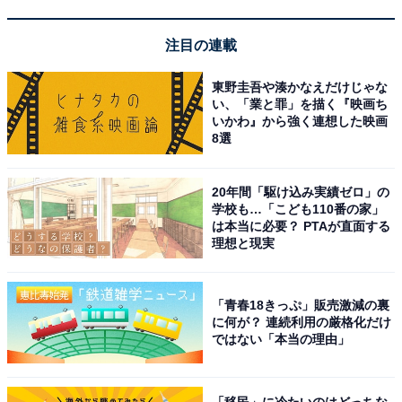
注目の連載
コムテック ミラー型ドライブレコーダー ZDR048 デジタ
ルインナーミラー機能 前後2カメラ 前後200万画素
FullHD GPS PureCel Plus技術搭載高感度センサー採用
東野圭吾や湊かなえだけじゃな
後側方接近お知らせ機能 高速起動 [出張取付サービス対
い、「業と罪」を描く『映画ち
応]
いかわ』から強く連想した映画
8選
Amazonで見る
20年間「駆け込み実績ゼロ」の
学校も…「こども110番の家」
コムテック「ZDR027」
は本当に必要？ PTAが直面する
理想と現実
「青春18きっぷ」販売激減の裏
に何が？ 連続利用の厳格化だけ
ではない「本当の理由」
コムテック ドライブレコーダー ZDR027 前後2カメラ 前
後STARVIS 搭載 200万画素 Full HD GPS 32GBmicroSD
カード付属 後続車両接近お知らせ機能 駐車監視機能 高速
起動 3年保証
「移民」に冷たいのはどっちな