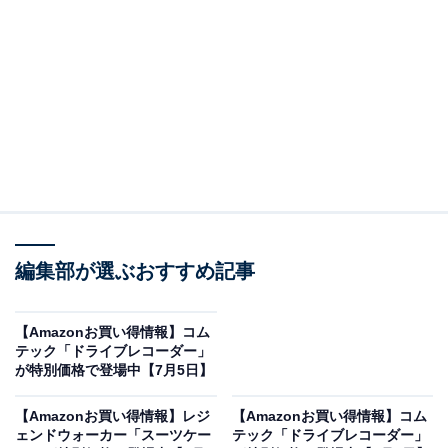
オールアバウトに還元されることがあります。
「ZDR065」は前後STARVIS 2搭載で夜間撮影性
能が大幅に向上
コムテックのドライブレコーダー「ZDR065」。Amazon
で2万4500円で購入することができます。
コムテックとは？
コムテック（COMTEC）は、日本の自動車用電子精密機
編集部が選ぶおすすめ記事
器のリーディングカンパニーであり、特にドライブレコ
ーダーの分野において国内トップクラスのシェアと圧倒
【Amazonお買い得情報】コム
的な信頼性を誇るブランドです。高度な画像補正技術
テック「ドライブレコーダー」
や、日本の過酷な車内環境に耐えうる堅牢なモノづくり
が特別価格で登場中【7月5日】
が大きな強みとなっています。万全のアフターサポート
【Amazonお買い得情報】レジ
【Amazonお買い得情報】コム
体制や長期保証も魅力で、一般ドライバーからビジネス
ェンドウォーカー「スーツケー
テック「ドライブレコーダー」