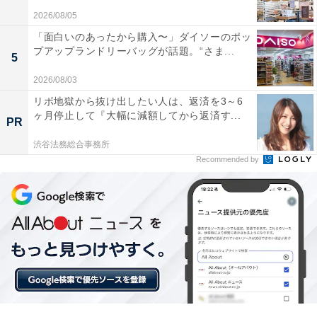
2026/08/05
「面白いのあったから購入〜」ダイソーのポッ
プアップランドリーバッグが話題。“さま...
5
2026/08/03
「夜の雨でも驚くほどハッキリ映る、安心感が違
リボ地獄から抜け出したい人は、返済を3～6
います」。「ZDR065」に届いた口コミは？
ヶ月停止して『大幅に減額してから返済す...
PR
渋谷法務総合事務所
実際に「ZDR065」を使用するユーザーからは、どのよ
Recommended by
うな声が届いているのでしょうか。インターネット上で
目立った声を抜粋して紹介します。
STARVIS 2の効果は絶大ですね！街灯の少ない夜道
や雨の日のドライブでも、前後の車のナンバーや周
囲の状況がくっきりと録画できていて安心感が違い
ます。