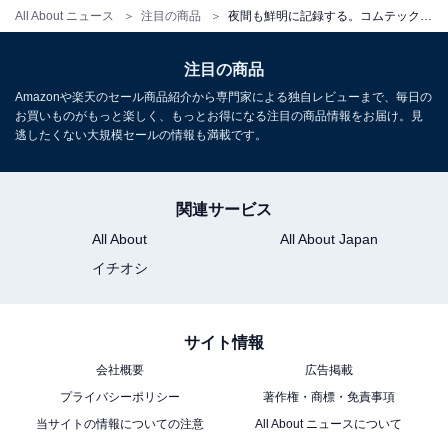
All About ニュース
注目の商品
夜間も鮮明に記録する。コムテックのドライブレコーダーは前後高画質カメラと充実の運転支援機能で安心のドライブを叶える大人気アイテム
注目の商品
コムテック ドライブレコーダー ZDR065 フロントカメラ
WQHD 前後STARVIS 2搭載で夜間撮影性能向上 前後2カ
Amazonや楽天のセール商品紹介から専門家による独自レビューまで、毎日の
メラ GPS内蔵 後続車両接近お知らせ 運転支援機能 日本
お買いものがもっと楽しく、もっとお得になる注目の商品情報をお届け。見
製 3年保証 駐車監視 高速起動 [出張取付サービス対応]
逃したくない大規模セールの情報も満載です。
Amazonで見る
関連サービス
All About
All About Japan
楽天
イチオシ
サイト情報
会社概要
広告掲載
楽天市場で「ZDR065」を見る
プライバシーポリシー
著作権・商標・免責事項
当サイトの情報についての注意
All About ニュースについて