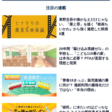
注目の連載
画質が良いのはもちろんですが、あおり運転対策に
なる「後続車接近お知らせ機能」がとても優秀で
東野圭吾や湊かなえだけじゃな
す。信頼の日本製で3年保証という点も購入の決め
い、「業と罪」を描く『映画ち
いかわ』から強く連想した映画
手になりました。
8選
20年間「駆け込み実績ゼロ」の
エンジンをかけてからの起動が非常に高速で、すぐ
学校も…「こども110番の家」
は本当に必要？ PTAが直面する
に録画が始まるのがストレスフリーです。運転支援
理想と現実
のアラートも過度すぎず適度で、毎日の運転の心強
い味方になっています。
「青春18きっぷ」販売激減の裏
に何が？ 連続利用の厳格化だけ
ではない「本当の理由」
「移民」に冷たいのはどっちな
のか？ スイスの厳格過ぎる学歴