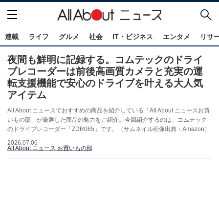
連載
ライフ
グルメ
社会
IT・ビジネス
エンタメ
リサ
夜間も鮮明に記録する。コムテックのドライ
ブレコーダーは前後高画質カメラと充実の運
転支援機能で安心のドライブを叶える大人気
アイテム
All About ニュースでおすすめの商品を紹介している「All About ニュースお買
いもの部」が厳選した商品の魅力をご紹介。今回紹介するのは、コムテック
のドライブレコーダー「ZDR065」です。（サムネイル画像出典：Amazon）
2026.07.06
All About ニュース お買いもの部