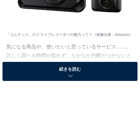
「コムテック」のドライブレコーダーの魅力って？（画像出典：Amazon）
気になる商品や、使いたいと思っているサービス……。
詳しく調べる時間が取れず、なかなか判断がつかないと
いう人も多いはず。価格が高い商品となれば、なおさら
続きを読む
ですよね。
そこで、All About ニュースで数千以上の商品紹介コンテ
ンツを手掛けてきたAll About ニュースお買いもの部が、
厳選した商品をご紹介。今回ピックアップするのは、過
去の記事でも大きな注目を集めてきたブランド「コムテ
ック」のドライブレコーダーです。
※本記事で紹介している商品の購入やサービスの利用により、売上の一部が