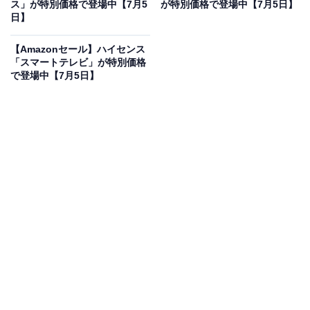
ユースまで、安全運転を最優先する多くのユーザーに選
ス」が特別価格で登場中【7月5
が特別価格で登場中【7月5日】
日】
ばれ続けています。
【Amazonセール】ハイセンス
ドライブレコーダー「ZDR065」の魅力は？
「スマートテレビ」が特別価格
で登場中【7月5日】
本製品は、フロントカメラに高精細なWQHD画質を採用
し、ナンバープレートまで鮮明に記録できる前後2カメ
ラ型のドライブレコーダーです。前後のカメラ両方に最
新の裏面照射型CMOSセンサー「STARVIS 2」を搭載し
たことで、夜間やトンネル内などの暗い環境でもノイズ
を抑えた圧倒的に明るい映像撮影が可能です。後続車両
の極端な接近を自動で検知してドライバーに知らせる機
能や、先行車の発進お知らせといった充実の運転支援機
能を備えています。さらに、確かな品質の日本製かつ安
心の3年保証が付帯しており、万が一のトラブル時にも
高い信頼性で愛車と家族を守ってくれるモデルです。