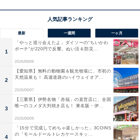
コムテック ドライブレコーダー ZDR065 フロントカメラ
最新
一週間
一ヶ月
WQHD 前後STARVIS 2搭載で夜間撮影性能向上 前後2カ
メラ GPS内蔵 後続車両接近お知らせ 運転支援機能 日本
「やっと巡り会えたよ」ダイソーの“ちいかわ
製 3年保証 駐車監視 高速起動 [出張取付サービス対応]
ポーチ”が220円で反響。ぬい活＆防災...
1
Amazonで見る
2026/08/06
【愛知県】無料の動物園＆観光牧場に、市初の
天然温泉も！ 高速道路のハイウェイオア...
2
2026/08/07
【三重県】伊勢名物「赤福」の直営店に、全国
唯一のコメダ大判焼き店も！ 東名阪・伊...
3
2026/08/06
「15分で完成してめちゃ楽しかった」3COINS
の「モールドールトレカケースキッ...
4