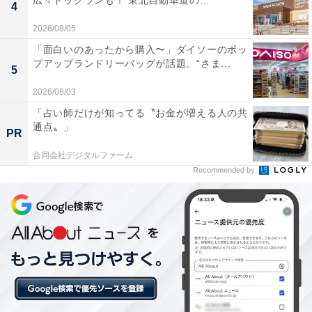
広々ドッグランも！ 東北自動車道の...
4
2026/08/05
「面白いのあったから購入〜」ダイソーのポッ
プアップランドリーバッグが話題。“さま...
5
2026/08/03
「占い師だけが知ってる〝お金が増える人の共
通点〟」
PR
合同会社デジタルファーム
【今日チェックしたい】レジェンドウォーカーの
Recommended by
人気商品5選
レジェンドウォーカー「5524-48-KH」