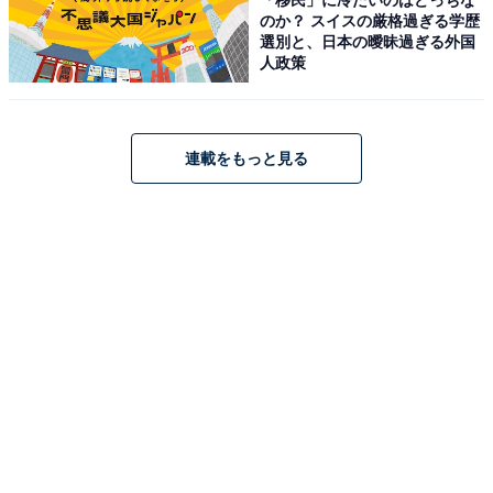
ケース キャリーケース 拡張 ファスナータイプ TSロック
のか？ スイスの厳格過ぎる学歴
ダブルキャスター 5511-57-SLCB (シルバーカーボン／
選別と、日本の曖昧過ぎる外国
SILVER CARBON)
人政策
Amazonで見る
連載をもっと見る
レジェンドウォーカー「5509-70-R-GM」
[レジェンドウォーカー] スーツケース 耐衝撃 アルミフレ
ーム キャリーケース 大型 Lサイズ 大容量 ストッパー付き
静音ダブルキャスター TSAロック スマホホルダー USBポ
ート 出張 旅行（7泊以上/5.6kg/ 83L/シャイニーグラファ
イト） 5509-70-R-GM 無料受託手荷物