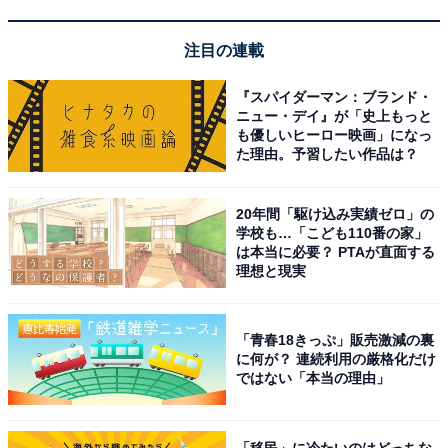
注目の連載
[レジェンドウォーカー] [LW] スーツケース キャリーケー
ス フロントオープン 片開きファスナータイプ 拡張機能付
『スパイダーマン：ブランド・
き USBポート カップホルダー (Sサイズ / 37L～43L/ カー
ニュー・デイ』が「史上もっと
キ) 機内持ち込み 超軽量[5524-48-KH]
も優しいヒーロー映画」になっ
た理由。予習したい作品は？
Amazonで見る
20年間「駆け込み実績ゼロ」の
学校も…「こども110番の家」
レジェンドウォーカー「5511-57-SLCB」
は本当に必要？ PTAが直面する
理想と現実
「青春18きっぷ」販売激減の裏
に何が？ 連続利用の厳格化だけ
ではない「本当の理由」
[レジェンドウォーカー] GRACIA ストッパー付き スーツ
「移民」に冷たいのはどっちな