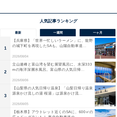
インが、旅のスタイルを一段と格上げしてくれますね。
ユーザーからは「高級感があってとにかくタフ」「デザ
インが美しい」と高い評価を得ています。一方で、「本
体が6.8kgあるので少し重さを感じる」という声も。長期
最新
一週間
一ヶ月
の旅行で荷物を安全に守りたい人や、質感の高い頑丈な
【兵庫県】「世界一忙しいラーメン」に、龍野
の城下町を再現したSAも。山陽自動車道...
ケースを求めている人には、おすすめの商品といえそう
1
です。
2026/08/04
立山連峰と富山湾を望む展望風呂に、水深333
あわせて読みたい
mの海洋深層水風呂。富山県の人気日帰...
2
【Amazonお買い得情報】エース「スーツケ
ース」が特別価格で登場中【4月10日】
2026/08/06
【山梨県の人気日帰り温泉】「山梨日帰り温泉
源泉かけ流しの湯 桜湯」は源泉かけ流...
3
2026/08/05
【栃木県】アウトレット近くのSAに、600㎡の