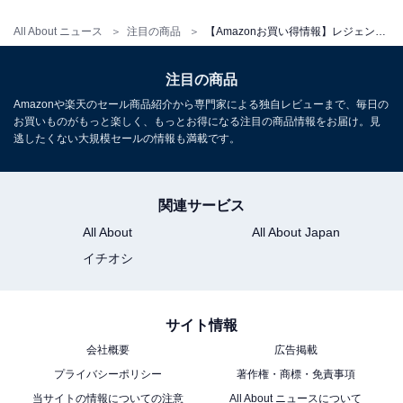
Amazonで見る
All About ニュース
注目の商品
【Amazonお買い得情報】レジェンドウォーカー「スーツケース」が特別価格で登場中【7月5日】
レジェンドウォーカー「5122-48-BK」
注目の商品
Amazonや楽天のセール商品紹介から専門家による独自レビューまで、毎日の
お買いものがもっと楽しく、もっとお得になる注目の商品情報をお届け。見
逃したくない大規模セールの情報も満載です。
関連サービス
All About
All About Japan
イチオシ
サイト情報
[レジェンドウォーカー] スーツケース (1泊2日 / SSサイズ
会社概要
広告掲載
/ 32～39L / ブラック) 機内持ち込み 軽量 旅行用 (拡張機
プライバシーポリシー
著作権・商標・免責事項
能/TSAロック/ダブルキャスター) キャリーケース バッグ
[5122-48-BK]
当サイトの情報についての注意
All About ニュースについて