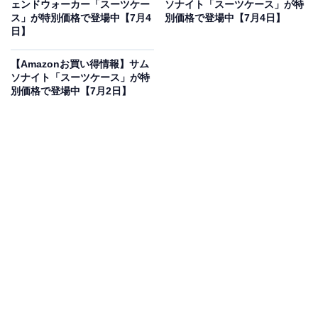
ェンドウォーカー「スーツケー
ソナイト「スーツケース」が特
ス」が特別価格で登場中【7月4
別価格で登場中【7月4日】
日】
アルミニウム合金/フレームタイプ ハードスーツケース
LEGEND WALKER(レジェンドウォーカー) 88L 6.8kg
【Amazonお買い得情報】サム
70cm 1510-70-BLACK ブラック（黒）
ソナイト「スーツケース」が特
別価格で登場中【7月2日】
Amazonで見る
レジェンドウォーカーのスーツケース「1510-70」は現
在20％オフの特別価格・税込6万1000円販売中です。
この商品のおすすめポイントは？
頑丈なアルミニウム合金ボディを採用した高級感あふれ
るハードスーツケースです。衝撃に強いフレームタイプ
で、海外旅行や長期の出張でも大切な荷物をがっちりガ
ード！ 88Lの大容量サイズながら、安定感のあるキャス
ターで移動もスムーズです。洗練されたブラックのデザ