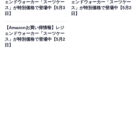
ェンドウォーカー「スーツケー
ェンドウォーカー「スーツケー
ス」が特別価格で登場中【5月3
ス」が特別価格で登場中【5月2
日】
日】
[レジェンドウォーカー] スーツケース 耐衝撃 アルミフレ
ーム キャリーケース 大型 Lサイズ 大容量 ストッパー付き
【Amazonお買い得情報】レジ
静音ダブルキャスター TSAロック スマホホルダー USBポ
ェンドウォーカー「スーツケー
ート 出張 旅行（7泊以上/5.6kg/ 83L/ブリリアントホワイ
ス」が特別価格で登場中【5月2
ト） 5509-70-R-WH 無料受託手荷物
日】
Amazonで見る
レジェンドウォーカーのスーツケース「5509-70-R-
WH」は現在50％オフの特別価格・税込1万8690円販売
中です。
この商品のおすすめポイントは？
耐衝撃性に優れた頑丈なアルミフレームを採用し、7泊
以上の長期旅行や出張に最適な大容量83Lのスーツケー
ス！ 移動時の負担を減らす静音ダブルキャスターに加