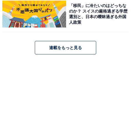
「移民」に冷たいのはどっちな
のか？ スイスの厳格過ぎる学歴
スーツケース 機内持ち込み可 SSサイズ キャリー バッグ
選別と、日本の曖昧過ぎる外国
バック PC+ABS樹脂 静音ダブルキャスター TSAロック 軽
人政策
量 3.7kg 35L 【5507-48】 ブラック カーボン
Amazonで見る
連載をもっと見る
レジェンドウォーカー「5122-48-BK」