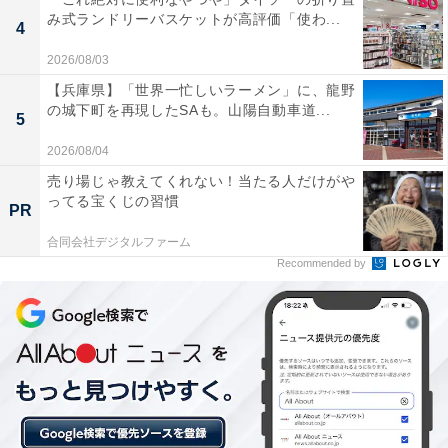
み式ランドリーバスケットが高評価「使わ...
4
2026/08/03
【兵庫県】「世界一忙しいラーメン」に、龍野
の城下町を再現したSAも。山陽自動車道...
5
2026/08/04
売り場じゃ教えてくれない！当たる人だけがや
ってる宝くじの習慣
PR
合同会社デジタルファーム
Recommended by
【今日チェックしたい】レジェンドウォーカーの
人気商品5選
レジェンドウォーカー「5524-48-KH」