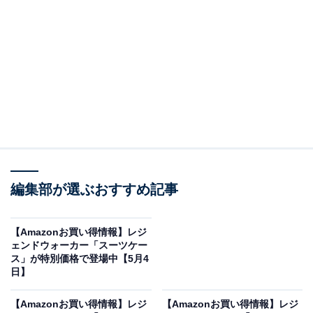
※以下のセール情報は7月4日13時現在のものです。値段
の変更、売り切れの場合もあります。
※本記事で紹介している商品の購入やサービスの利用により、売上の一部が
オールアバウトに還元されることがあります。
編集部が選ぶおすすめ記事
レジェンドウォーカーの「スーツケース」が限定
価格に！ 50％オフで登場
【Amazonお買い得情報】レジ
ェンドウォーカー「スーツケー
ス」が特別価格で登場中【5月4
日】
【Amazonお買い得情報】レジ
【Amazonお買い得情報】レジ