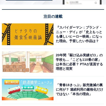
注目の連載
『スパイダーマン：ブランド・
ニュー・デイ』が「史上もっと
[レジェンドウォーカー] [LW] スーツケース キャリーケー
も優しいヒーロー映画」になっ
ス フロントオープン 片開きファスナータイプ 拡張機能付
た理由。予習したい作品は？
き USBポート カップホルダー (Sサイズ / 37L～43L/ カー
キ) 機内持ち込み 超軽量[5524-48-KH]
Amazonで見る
20年間「駆け込み実績ゼロ」の
学校も…「こども110番の家」
は本当に必要？ PTAが直面する
理想と現実
レジェンドウォーカー「5507-48」
「青春18きっぷ」販売激減の裏
に何が？ 連続利用の厳格化だけ
ではない「本当の理由」