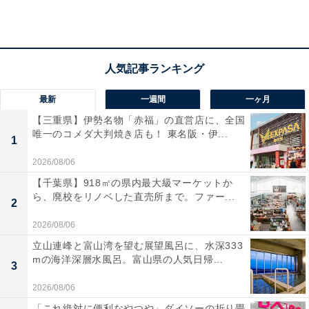
え、坂道でも安心なストッパー付きです。さらに、待ち
時間に便利なスマホホルダーやUSBポート、海外渡航に
必須のTSAロックなど、旅を便利にする機能が満載です
ね。
最新
一週間
一ヶ月
ユーザーからは「キャスターが滑らかで静か」「多機能
【三重県】伊勢名物「赤福」の直営店に、全国
で使いやすい」と好評です。一方で、「本体が5.6kgある
唯一のコメダ大判焼き店も！ 東名阪・伊...
1
ため少し重く感じる」という声も。荷物をたっぷり詰め
2026/08/06
て快適に移動したい人や、機能性を重視する人には、お
【千葉県】918㎡の県内最大級マーケットか
すすめの商品といえそうです。
ら、廃校をリノベした直売所まで。ファー...
2
あわせて読みたい
2026/08/06
【Amazonお買い得情報】エース「スーツケ
立山連峰と富山湾を望む展望風呂に、水深333
ース」が特別価格で登場中【4月10日】
mの海洋深層水風呂。富山県の人気日帰...
3
2026/08/06
「これ絶対に便利なやつや」ダイソーの折り畳