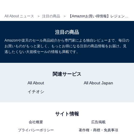
[レジェンドウォーカー] スーツケース (1泊2日 / SSサイズ
All About ニュース
注目の商品
【Amazonお買い得情報】レジェンドウォーカー「スーツケース」が特別価格で登場中【7月4日】
/ 32～39L / ブラック) 機内持ち込み 軽量 旅行用 (拡張機
能/TSAロック/ダブルキャスター) キャリーケース バッグ
注目の商品
[5122-48-BK]
Amazonや楽天のセール商品紹介から専門家による独自レビューまで、毎日の
Amazonで見る
お買いものがもっと楽しく、もっとお得になる注目の商品情報をお届け。見
逃したくない大規模セールの情報も満載です。
レジェンドウォーカー「5511-57-SLCB」
関連サービス
All About
All About Japan
イチオシ
サイト情報
会社概要
広告掲載
[レジェンドウォーカー] GRACIA ストッパー付き スーツ
ケース キャリーケース 拡張 ファスナータイプ TSロック
プライバシーポリシー
著作権・商標・免責事項