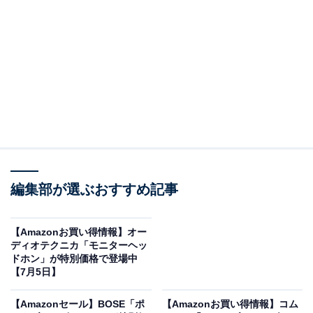
※以下のセール情報は7月7日15時30分現在のものです。
値段の変更、売り切れの場合もあります。
※本記事で紹介している商品の購入やサービスの利用により、売上の一部が
オールアバウトに還元されることがあります。
JBLの「ワイヤレスイヤホン」が限定価格に！
18％オフで登場
編集部が選ぶおすすめ記事
【Amazonお買い得情報】オー
ディオテクニカ「モニターヘッ
ドホン」が特別価格で登場中
【7月5日】
【Amazonセール】BOSE「ポ
【Amazonお買い得情報】コム