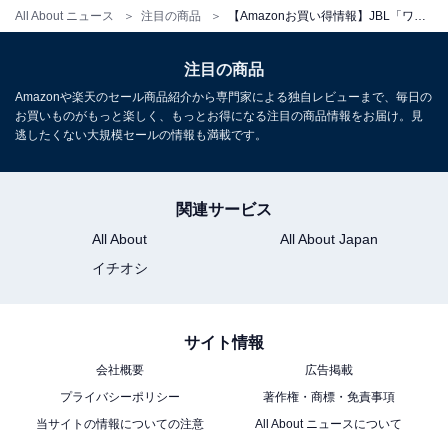
All About ニュース
注目の商品
【Amazonお買い得情報】JBL「ワイヤレスイヤホン」が特別価格で登場中【7月7日】
JBL TOUR PRO 3 ワイヤレスイヤホン bluetooth/ハイブ
リッドノイズキャンセリング/ハイレゾワイヤレスLDAC/
注目の商品
デュアルドライバー/マルチポイント/防塵・防水/ワイヤレ
ス充電対応/スマートタッチディスプレイ搭載/ブラック /
Amazonや楽天のセール商品紹介から専門家による独自レビューまで、毎日の
JBLTOURPRO3BLK
お買いものがもっと楽しく、もっとお得になる注目の商品情報をお届け。見
逃したくない大規模セールの情報も満載です。
Amazonで見る
関連サービス
JBL「SENSE LITE」
All About
All About Japan
イチオシ
サイト情報
会社概要
広告掲載
プライバシーポリシー
著作権・商標・免責事項
JBL SENSE LITE 完全ワイヤレスイヤホン/オープンイヤ
当サイトの情報についての注意
All About ニュースについて
ー/低音ブースト/マルチポイント/IP54防塵防水/音漏れ軽