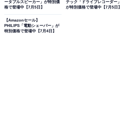
ータブルスピーカー」が特別価
テック「ドライブレコーダー」
JBL SOUNDGEAR SENSE 完全ワイヤレスイヤホン/オー
格で登場中【7月5日】
が特別価格で登場中【7月5日】
プンイヤー/マルチポイント / IP54防水 / Bluetooth5.3 /
耳を塞がない/音漏れ防止/ブルー/JBLSNDGEARSNSBLU
【Amazonセール】
Amazonで見る
PHILIPS「電動シェーバー」が
特別価格で登場中【7月4日】
JBLのワイヤレスイヤホン「SOUNDGEAR SENSE」は
現在18％オフの特別価格・税込8164円で販売中です。
この商品のおすすめポイントは？
JBLの「SOUNDGEAR SENSE」は、
耳を塞がないオー
プンイヤー型
の完全ワイヤレスイヤホンです。周囲の音
を自然に聞き取りながら、JBLらしい迫力のあるサウン
ドを安全に楽しめます。独自の音漏れ防止技術を採用し
ているため、オフィスや公共の場でも安心して使えるの
が嬉しいですね。