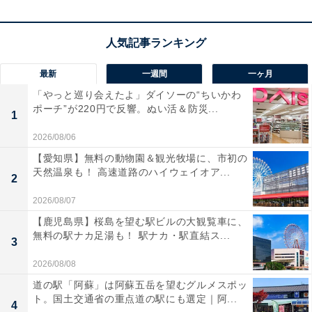
角度調整が可能なイヤーフック
に加え、付属のネックバ
ンドを取り付けることでスポーツ時にも抜群の安定感を
発揮。2台のデバイスに同時接続できるマルチポイント
最新
一週間
一ヶ月
や、IP54の防塵・防水設計にも対応し、ワークアウトか
「やっと巡り会えたよ」ダイソーの“ちいかわ
らビジネスまでこれ1台でスマートにこなせます！
ポーチ”が220円で反響。ぬい活＆防災...
1
JBLのワイヤレスイヤホン「SOUNDGEAR SENSE」
2026/08/06
の口コミは？
【愛知県】無料の動物園＆観光牧場に、市初の
天然温泉も！ 高速道路のハイウェイオア...
JBLのワイヤレスイヤホン「SOUNDGEAR SENSE」に
2
は以下のような口コミが寄せられています。
2026/08/07
【鹿児島県】桜島を望む駅ビルの大観覧車に、
無料の駅ナカ足湯も！ 駅ナカ・駅直結ス...
耳を塞がないので圧迫感が全くなく周囲の音も聞こ
3
えるので屋外でのランニングも安心です
2026/08/08
道の駅「阿蘇」は阿蘇五岳を望むグルメスポッ
ト。国土交通省の重点道の駅にも選定｜阿...
4