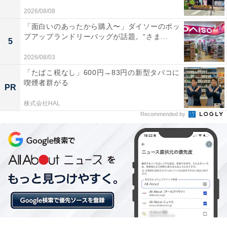
ながら聴きイヤホンとは思えないほど音質がクリア
2026/08/08
で低音もしっかり響くので驚きました
「面白いのあったから購入〜」ダイソーのポッ
プアップランドリーバッグが話題。“さま...
5
2026/08/03
マルチポイントがとても便利でスマホとPCの切り
「たばこ税なし」600円→83円の新型タバコに
替えがスムーズにできて重宝しています
喫煙者群がる
PR
株式会社HAL
Recommended by
周囲の状況を把握しながら音楽や通話を快適に楽しみた
い人や、装着感と音質を両立させたい人には、おすすめ
の商品といえそうです。
あわせて読みたい
【Amazonベストセラー1位】デノン「AVア
ンプ」は伝統のオーディオ技術による豊かな
表現力が魅力【7月5日】