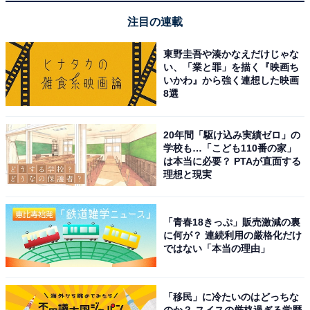
注目の連載
東野圭吾や湊かなえだけじゃな
い、「業と罪」を描く『映画ち
いかわ』から強く連想した映画
8選
20年間「駆け込み実績ゼロ」の
学校も…「こども110番の家」
は本当に必要？ PTAが直面する
理想と現実
「青春18きっぷ」販売激減の裏
【今日チェックしたい】JBLの人気商品5選
に何が？ 連続利用の厳格化だけ
ではない「本当の理由」
JBL「WAVE BEAM 2」
「移民」に冷たいのはどっちな
のか？ スイスの厳格過ぎる学歴