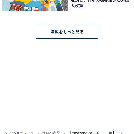
人政策
デノン Denon AVR-X3800H 9.4ch AVサラウンドレシーバ
ー 8K Ultra HD、HDR10+、IMAX Enhanced、Auro-
3D、11.4chプロセッシング対応 /ブラック AVR-X3800HK
連載をもっと見る
Amazonで見る
デノン「DCD-600NE」
【Denon】デノン DCD-600NE ハイ・パフォーマンスCD
プレーヤー プレミアムシルバー DCD-600NESP
Amazonで見る
All About ニュース
注目の商品
【Amazonベストセラー1位】デノン「AVアンプ」は伝統のオーディオ技術による豊かな表現力が魅力【7月5日】