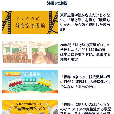
注目の連載
東野圭吾や湊かなえだけじゃな
い、「業と罪」を描く『映画ち
いかわ』から強く連想した映画
8選
20年間「駆け込み実績ゼロ」の
学校も…「こども110番の家」
は本当に必要？ PTAが直面する
理想と現実
【あわせて買いたい】デノンの人気商品5選
「青春18きっぷ」販売激減の裏
に何が？ 連続利用の厳格化だけ
ではない「本当の理由」
デノン「AVR-X3800H」
「移民」に冷たいのはどっちな
のか？ スイスの厳格過ぎる学歴
選別と、日本の曖昧過ぎる外国