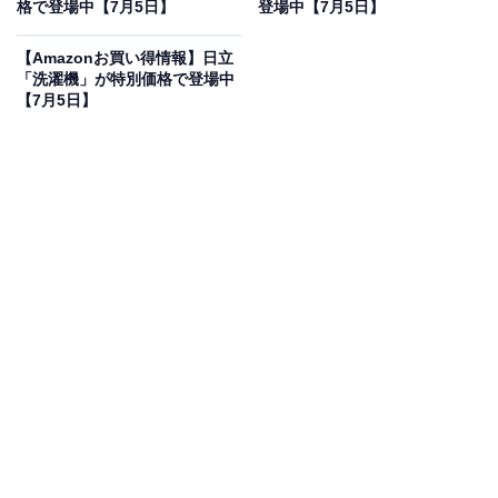
格で登場中【7月5日】
登場中【7月5日】
オールアバウトに還元されることがあります。
【Amazonお買い得情報】日立
デノン「AVアンプ」の「PMA-600NE」は
「洗濯機」が特別価格で登場中
Bluetooth機能とデジタル入力を搭載
【7月5日】
デノン Denon PMA-600NE Blurtooth & デジタル入力搭
載 プリメインアンプ プレミアムシルバー PMA-600NESP
Amazonで見る
「AVアンプ」カテゴリでベストセラー1位を獲得してい
るのは、デノンのAVアンプ「PMA-600NE」です。価格
は記事執筆時点で、税込み4万3756円となっています。