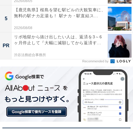
2026/08/05
【鹿児島県】桜島を望む駅ビルの大観覧車に、
無料の駅ナカ足湯も！ 駅ナカ・駅直結ス...
5
テレビと光デジタルで接続したところ映画の迫力や
2026/08/08
セリフの聴き取りやすさが劇的に向上しました
リボ地獄から抜け出したい人は、返済を3～6
ヶ月停止して『大幅に減額してから返済す...
PR
渋谷法務総合事務所
デノンらしい厚みとキレのある本格的なサウンドが
Recommended by
部屋中に響き渡り毎日音楽を聴くのが楽しみです
お気に入りの音楽を本格的なサウンドで楽しみたい人
や、テレビの音をグレードアップさせたい人には、おす
すめの商品といえそうです。