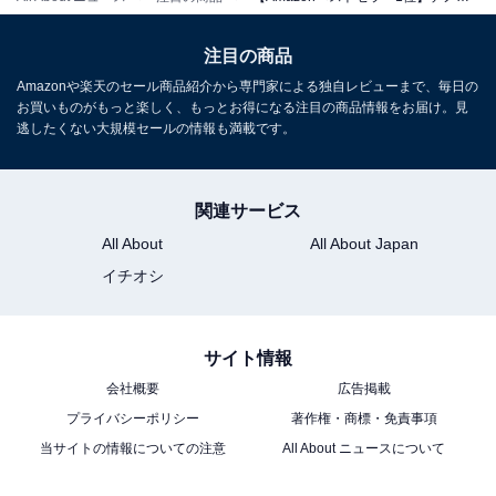
デノン「PMA-900HNESP」
注目の商品
Amazonや楽天のセール商品紹介から専門家による独自レビューまで、毎日の
お買いものがもっと楽しく、もっとお得になる注目の商品情報をお届け。見
逃したくない大規模セールの情報も満載です。
デノン Denon プリメインアンプ PMA900HNE ネットワ
ーク再生機能搭載 プレミアムシルバー PMA-900HNESP
関連サービス
Amazonで見る
All About
All About Japan
イチオシ
デノン「PMA1700NE」
サイト情報
会社概要
広告掲載
プライバシーポリシー
著作権・商標・免責事項
当サイトの情報についての注意
All About ニュースについて
デノン Denon プリメインアンプ PMA1700NE DSD ハイ
レゾ対応 USB-DAC搭載 プレミアムシルバー PMA-