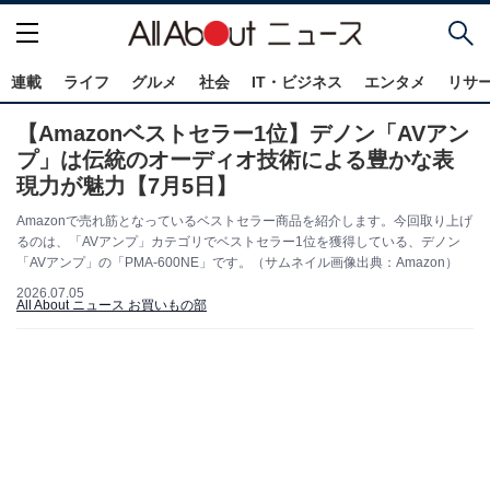
連載
ライフ
グルメ
社会
IT・ビジネス
エンタメ
リサ
【Amazonベストセラー1位】デノン「AVアン
プ」は伝統のオーディオ技術による豊かな表
現力が魅力【7月5日】
Amazonで売れ筋となっているベストセラー商品を紹介します。今回取り上げ
るのは、「AVアンプ」カテゴリでベストセラー1位を獲得している、デノン
「AVアンプ」の「PMA-600NE」です。（サムネイル画像出典：Amazon）
2026.07.05
All About ニュース お買いもの部