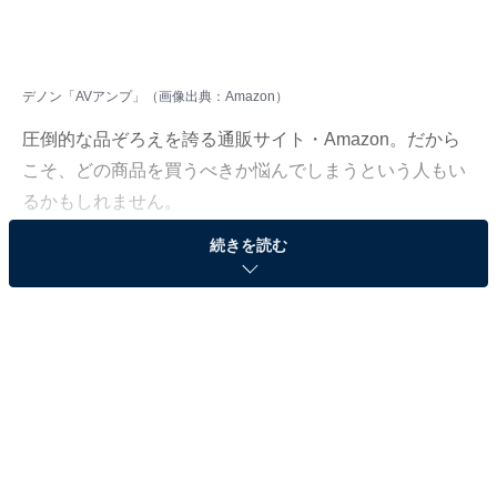
デノン「AVアンプ」（画像出典：Amazon）
圧倒的な品ぞろえを誇る通販サイト・Amazon。だから
こそ、どの商品を買うべきか悩んでしまうという人もい
るかもしれません。
続きを読む
そんな人に向けて、Amazonで売れ筋ランキング1位を獲
得しているベストセラー商品を厳選して紹介します。今
回取り上げるのは、「AVアンプ」カテゴリでベストセラ
ー1位を獲得している、デノン「PMA-600NE」です。