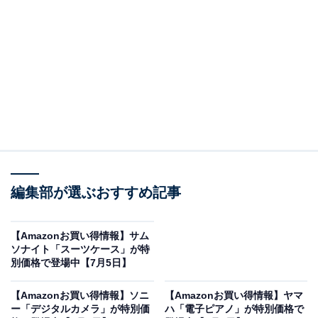
Amazonで商品を見る
※以下の情報は7月5日17時45分現在のものです。値段の
変更、売り切れの場合もあります。
編集部が選ぶおすすめ記事
この記事の執筆者：
All About ニュース お買
いもの部
【Amazonお買い得情報】サム
Amazonのセール商品から売れ筋ランキングまで、毎日のお買いも
ソナイト「スーツケース」が特
別価格で登場中【7月5日】
のがもっと楽しく、もっとお得になる情報をお届け。編集部員によ
る独自レビューなど、ここでしか手に入らない情報も満載です。
...続きを読む
【Amazonお買い得情報】ソニ
【Amazonお買い得情報】ヤマ
ー「デジタルカメラ」が特別価
ハ「電子ピアノ」が特別価格で
※本記事で紹介している商品の購入やサービスの利用により、売上の一部が