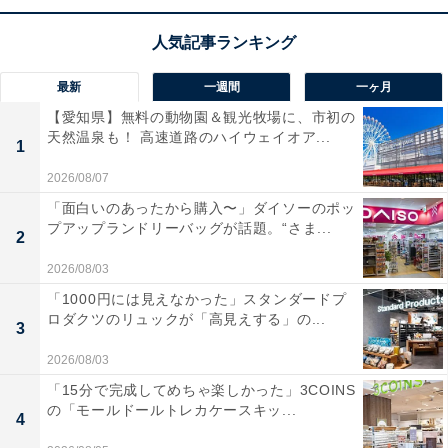
この商品のおすすめポイントは？
デノンの「PMA-600NE」は、
Bluetooth機能とデジタル
入力を搭載
した本格プリメインアンプです。スマホの音
最新
一週間
一ヶ月
楽をワイヤレスで流せるほか、テレビともデジタル接続
【愛知県】無料の動物園＆観光牧場に、市初の
が可能。
伝統のオーディオ技術による豊かな表現力
で、
天然温泉も！ 高速道路のハイウェイオア...
1
自宅での音楽や映画の臨場感が劇的に高まります！
2026/08/07
「面白いのあったから購入〜」ダイソーのポッ
ノイズを抑えるアナログモードも備え、リビングにいな
プアップランドリーバッグが話題。“さま...
2
がら贅沢な高音質の世界に浸れるのが魅力ですね。
2026/08/03
デノン「PMA-600NE」の口コミは？
「1000円には見えなかった」スタンダードプ
ロダクツのリュックが「高見えする」の...
3
デノン「PMA-600NE」には以下のような口コミが寄せ
られています。
2026/08/03
「15分で完成してめちゃ楽しかった」3COINS
の「モールドールトレカケースキッ...
Bluetooth接続がとても安定しておりスマホの音楽を
4
高音質で気軽に楽しめて満足しています