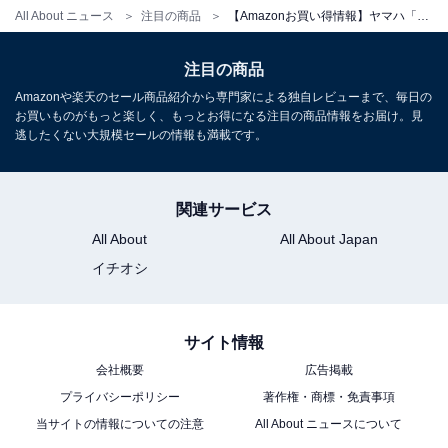
ノ アリウス 88鍵盤 ヤマハ
All About ニュース
注目の商品
【Amazonお買い得情報】ヤマハ「電子ピアノ」が特別価格で登場中【7月5日】
Amazonで見る
注目の商品
Amazonや楽天のセール商品紹介から専門家による独自レビューまで、毎日の
お買いものがもっと楽しく、もっとお得になる注目の商品情報をお届け。見
ヤマハ「WS-B1A(HC)」
逃したくない大規模セールの情報も満載です。
関連サービス
All About
All About Japan
イチオシ
サイト情報
ヤマハ(YAMAHA) ポータブルスピーカー WS-B1A(HC) :
Bluetooth/コンパクト/IP67レベル防塵・防水性能/水回
会社概要
広告掲載
り・屋外/クリアボイス カーボングレー
プライバシーポリシー
著作権・商標・免責事項
Amazonで見る
当サイトの情報についての注意
All About ニュースについて