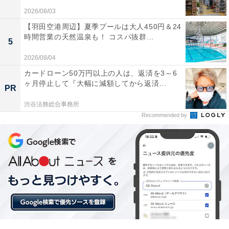
キリ広く使えるので大満足です
2026/08/03
【羽田空港周辺】夏季プールは大人450円＆24
時間営業の天然温泉も！ コスパ抜群...
5
アプリと連動させることで色々な機能が直感的に操
2026/08/04
作できてとても使いやすいですね
カードローン50万円以上の人は、返済を3～6
ヶ月停止して『大幅に減額してから返済...
PR
渋谷法務総合事務所
自宅で本格的なピアノ演奏を気軽に楽しみたい人や、省
Recommended by
スペースでスリムな電子ピアノを探している人には、お
すすめの商品といえそうです。