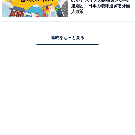
選別と、日本の曖昧過ぎる外国
ヤマハ「P-45B」
人政策
ヤマハ YAMAHA 電子ピアノ Pシリーズ 88鍵盤 ブラック
連載をもっと見る
P-45B
Amazonで見る
ヤマハ「YDP-165R」
YAMAHA YDP-165R ニューダークローズウッド 電子ピア