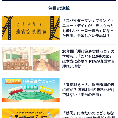
注目の連載
『スパイダーマン：ブランド・
ニュー・デイ』が「史上もっと
も優しいヒーロー映画」になっ
た理由。予習したい作品は？
【今日チェックしたい】ヤマハの人気商品5選
20年間「駆け込み実績ゼロ」の
学校も…「こども110番の家」
は本当に必要？ PTAが直面する
ヤマハ「P-143BT」
理想と現実
「青春18きっぷ」販売激減の裏
ヤマハ YAMAHA 電子ピアノ P-143BT Pシリーズ
に何が？ 連続利用の厳格化だけ
Bluetooth対応 88鍵盤 本格的タッチ感 コンパクト 持ち運
ではない「本当の理由」
び アプリ ブラック
Amazonで見る
「移民」に冷たいのはどっちな
のか？ スイスの厳格過ぎる学歴