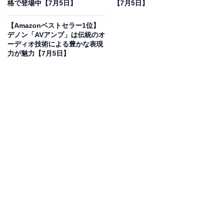
で登場
格で登場中【7月5日】
【7月5日】
【Amazonベストセラー1位】
デノン「AVアンプ」は伝統のオ
ーディオ技術による豊かな表現
ヤマハ(YAMAHA) 電子ピアノ P-225WH Pシリーズ 88鍵
力が魅力【7月5日】
盤 本格的タッチ感 コンパクト 持ち運び アプリ ホワイト
Amazonで見る
ヤマハの電子ピアノ「P-225WH」は現在29％オフの特別
価格・税込4万8609円販売中です。
この商品のおすすめポイントは？
ヤマハの「P-225WH」は、
コンパクトな設計ながら本格
的なタッチ感
を実現した88鍵盤の電子ピアノです。アコ
ースティックピアノに近い演奏心地で、日々の練習が劇
的に楽しくなります。
専用アプリとの連携機能
も備えて