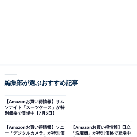
※以下のセール情報は7月5日17時45分現在のものです。
値段の変更、売り切れの場合もあります。
この記事の執筆者：
All About ニュース お買
いもの部
編集部が選ぶおすすめ記事
Amazonのセール商品から売れ筋ランキングまで、毎日のお買いも
のがもっと楽しく、もっとお得になる情報をお届け。編集部員によ
る独自レビューなど、ここでしか手に入らない情報も満載です。
...続きを読む
【Amazonお買い得情報】サム
ソナイト「スーツケース」が特
※本記事で紹介している商品の購入やサービスの利用により、売上の一部が
別価格で登場中【7月5日】
オールアバウトに還元されることがあります。
【Amazonお買い得情報】ソニ
【Amazonお買い得情報】日立
ヤマハの「電子ピアノ」が限定価格に！ 29％オフ
ー「デジタルカメラ」が特別価
「洗濯機」が特別価格で登場中