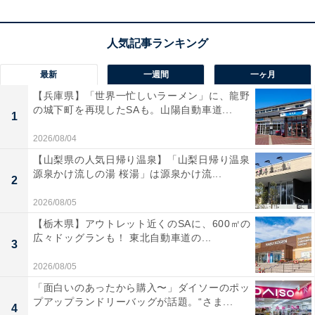
おり、音色の切り替えや練習のサポートがスマートに行
えるのが魅力ですね！
洗練されたホワイトカラーが部屋に美しく映え、限られ
最新
一週間
一ヶ月
たスペースにもすっきり収まるため、暮らしに心地よく
【兵庫県】「世界一忙しいラーメン」に、龍野
音楽をプラスできます。
の城下町を再現したSAも。山陽自動車道...
1
ヤマハ「P-225WH」の口コミは？
2026/08/04
【山梨県の人気日帰り温泉】「山梨日帰り温泉
ヤマハ「P-225WH」には以下のような口コミが寄せられ
源泉かけ流しの湯 桜湯」は源泉かけ流...
2
ています。
2026/08/05
【栃木県】アウトレット近くのSAに、600㎡の
鍵盤のしっかりとした重みと本格的な弾き心地のお
広々ドッグランも！ 東北自動車道の...
3
かげで毎日楽しく練習しています
2026/08/05
「面白いのあったから購入〜」ダイソーのポッ
プアップランドリーバッグが話題。“さま...
本体が非常にスリムで置き場所に困らず部屋がスッ
4