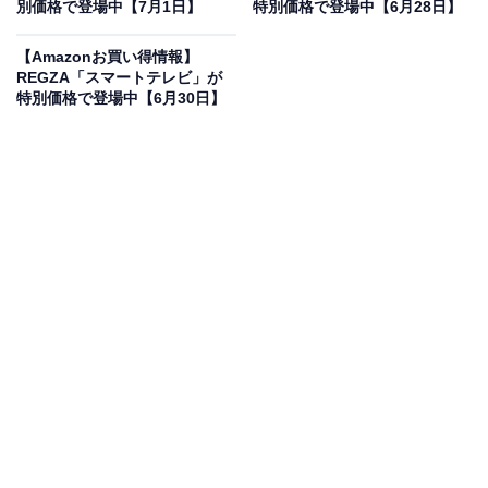
別価格で登場中【7月1日】
特別価格で登場中【6月28日】
【Amazonお買い得情報】
REGZA「スマートテレビ」が
特別価格で登場中【6月30日】
【Amazon.co.jp限定】ハイセンス【3年保証】55V型
55E80S 4K Mini LED PRO 2.1.2ch 量子ドット 倍速パネ
ル ネット動画 スマート 2画面 ダブル録画 チューナー内蔵
165Hz ゲームモード Alexa AirPlay2 液晶 テレビ
Amazonで見る
ハイセンスのスマートテレビ「55E80S」は現在21％オ
フの特別価格・税込13万9800円で販売中。タイムセール
の終了時期は明らかにされておらず、
在庫がなくなり次
第終了する可能性もあります
。
この商品のおすすめポイントは？
Mini LED PROと量子ドット技術を搭載した55V型の4K