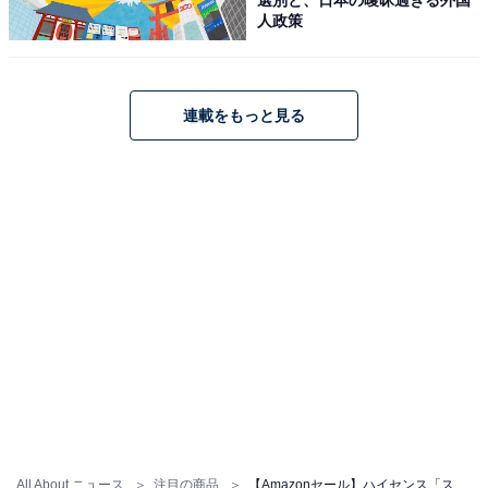
【Amazon.co.jp限定】ハイセンス【3年保証】65V型
人政策
65E50R 4K スマート Wチューナー内蔵 ネット動画 液晶
テレビ HDMI2.1 低遅延ゲームモード Alexa AirPlay2
2025年モデル
Amazonで見る
連載をもっと見る
ハイセンス「24A4N」
ハイセンス 24V型 24A4N ハイビジョン 液晶 テレビ ネッ
ト動画 Alexa ゲームモード AirPlay2 Bluetooth 3年保証
2024年モデル
Amazonで見る
All About ニュース
注目の商品
【Amazonセール】ハイセンス「スマートテレビ」が特別価格で登場中【7月5日】