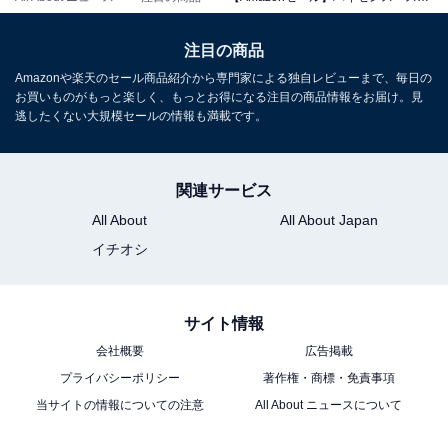
ハイセンス「50E50R」
注目の商品
Amazonや楽天のセール商品紹介から専門家による独自レビューまで、毎日の
お買いものがもっと楽しく、もっとお得になる注目の商品情報をお届け。見
逃したくない大規模セールの情報も満載です。
関連サービス
All About
All About Japan
【Amazon.co.jp限定】ハイセンス【3年保証】50V型
50E50R 4K スマート Wチューナー内蔵 ネット動画 液晶
イチオシ
テレビ HDMI2.1 低遅延ゲームモード Alexa AirPlay2
2025年モデル
Amazonで見る
サイト情報
会社概要
広告掲載
プライバシーポリシー
著作権・商標・免責事項
ハイセンス「55U8N」
当サイトの情報についての注意
All About ニュースについて