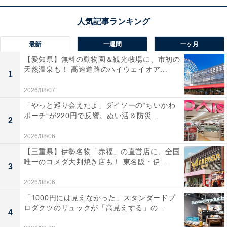
テレビです。まばゆいほどの輝きと豊かな色彩で、映画
やネット動画を息をのむほどリアルに描き出します！ 最
大165Hz対応のゲームモードや、天井から音が降り注ぐ
最新
一週間
一ヶ月
ような2.1.2ch立体音響システムも搭載。安心の3年保証
【愛知県】無料の動物園＆観光牧場に、市初の
が付いているのも嬉しいポイントですね。
天然温泉も！ 高速道路のハイウェイオア...
1
2026/08/07
ユーザーからは「映像が驚くほど鮮やか」「ゲームの動
「やっと巡り会えたよ」ダイソーの“ちいかわ
きがとにかく滑らか」と大好評！一方で、「設定によっ
ポーチ”が220円で反響。ぬい活＆防災...
て人の声が少しこもり気味に聞こえる」という声も。大
2
画面で最新ゲームや映画を臨場感たっぷりに楽しみたい
2026/08/06
人には、おすすめの商品といえそうです。
【三重県】伊勢名物「赤福」の直営店に、全国
唯一のコメダ大判焼き店も！ 東名阪・伊...
3
あわせて読みたい
2026/08/06
【Amazonセール】Anker「急速充電器」が
「1000円には見えなかった」スタンダードプ
特別価格で登場中【1月5日】
ロダクツのリュックが「高見えする」の...
4