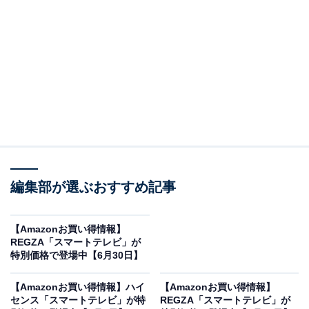
※以下のセール情報は7月5日17時45分現在のものです。
値段の変更、売り切れの場合もあります。
※本記事で紹介している商品の購入やサービスの利用により、売上の一部が
オールアバウトに還元されることがあります。
編集部が選ぶおすすめ記事
ハイセンスの「スマートテレビ」が“今だけ”の限
定価格に！ 21％オフで登場
【Amazonお買い得情報】
REGZA「スマートテレビ」が
特別価格で登場中【6月30日】
【Amazonお買い得情報】ハイ
【Amazonお買い得情報】
センス「スマートテレビ」が特
REGZA「スマートテレビ」が