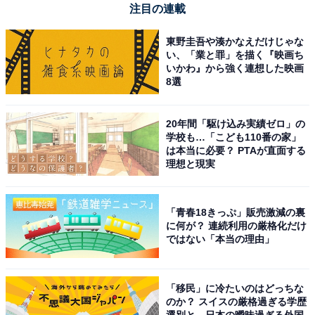
注目の連載
東野圭吾や湊かなえだけじゃな
い、「業と罪」を描く『映画ち
いかわ』から強く連想した映画
8選
【Amazon.co.jp限定】ハイセンス【3年保証】43V型
43E50R 4K スマート Wチューナー内蔵 ネット動画 液晶
テレビ HDMI2.1 低遅延ゲームモード Alexa AirPlay2
20年間「駆け込み実績ゼロ」の
2025年モデル
学校も…「こども110番の家」
Amazonで見る
は本当に必要？ PTAが直面する
理想と現実
ハイセンス「65E50R」
「青春18きっぷ」販売激減の裏
に何が？ 連続利用の厳格化だけ
ではない「本当の理由」
「移民」に冷たいのはどっちな
のか？ スイスの厳格過ぎる学歴
選別と、日本の曖昧過ぎる外国