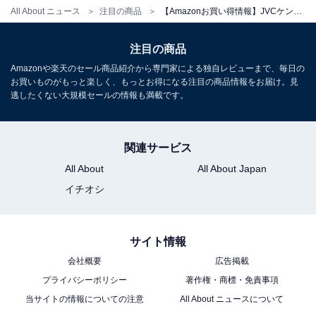
ドコーンシリーズ ハイレゾ音源 CD FM/AM USB再生/録
All About ニュース
注目の商品
【Amazonお買い得情報】JVCケンウッド「サウンドバー」が特別価格で登場中【7月7日】
音 インテリアオーディオ フルレンジウッドコーン
Amazonで見る
注目の商品
Amazonや楽天のセール商品紹介から専門家による独自レビューまで、毎日の
お買いものがもっと楽しく、もっとお得になる注目の商品情報をお届け。見
逃したくない大規模セールの情報も満載です。
JVCケンウッド「LCA-10」
関連サービス
All About
All About Japan
イチオシ
JVCケンウッド KENWOOD LCA-10 コンパクトCDコンポ
サイト情報
Bluetooth対応 ラジオ(ワイドFM) USB再生
会社概要
広告掲載
Amazonで見る
プライバシーポリシー
著作権・商標・免責事項
当サイトの情報についての注意
All About ニュースについて