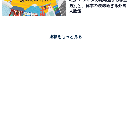
選別と、日本の曖昧過ぎる外国
人政策
JVCケンウッド JVC NX-W30 ミニコンポ Bluetooth 4.2
連載をもっと見る
EDR 搭載 ウッドキャビネット ウォールナット
ONEBODY CD/FM/USB/スマホ対応 スリープタイマー搭
載
Amazonで見る
JVCケンウッド「EX-D6」
JVCケンウッド Victor EX-D6 ミニコンポ Bluetooth ウッ