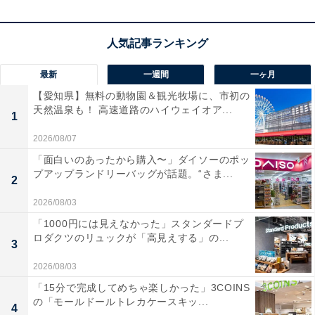
つものお気に入りの音楽もワイヤレスで上質に響かせら
れます。ナチュラルな木の質感がインテリアに美しく溶
け込み、毎日のテレビ視聴やリラックスタイムの音響空
間をぐっと豊かに変えてくれます！
最新
一週間
一ヶ月
【愛知県】無料の動物園＆観光牧場に、市初の
JVCケンウッドのサウンドバー「TH-WD05-C」の口
天然温泉も！ 高速道路のハイウェイオア...
コミは？
1
2026/08/07
JVCケンウッドのサウンドバー「TH-WD05-C」には以下
「面白いのあったから購入〜」ダイソーのポッ
のような口コミが寄せられています。
プアップランドリーバッグが話題。“さま...
2
2026/08/03
ウッドコーンならではの温かみがある柔らかな音質
「1000円には見えなかった」スタンダードプ
でテレビの音が格段に聴きやすくなりました
ロダクツのリュックが「高見えする」の...
3
2026/08/03
「15分で完成してめちゃ楽しかった」3COINS
コンパクトなのに重低音もしっかり響き映画を観る
の「モールドールトレカケースキッ...
ときの迫力が今までとは全然違います
4