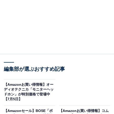
※以下のセール情報は7月7日20時現在のものです。値段
の変更、売り切れの場合もあります。
※本記事で紹介している商品の購入やサービスの利用により、売上の一部が
オールアバウトに還元されることがあります。
JVCケンウッドの「サウンドバー」が限定価格
に！ 12％オフで登場
編集部が選ぶおすすめ記事
【Amazonお買い得情報】オー
ディオテクニカ「モニターヘッ
ドホン」が特別価格で登場中
【7月5日】
JVCケンウッド Victor TH-WD05-C サウンドバー
Bluetooth テレビ スピーカー ウッドコーン 重低音 言葉
【Amazonセール】BOSE「ポ
が聞き取りやすい 3.1ch Dolby Atmos AUX対応 ホームシ
【Amazonお買い得情報】コム