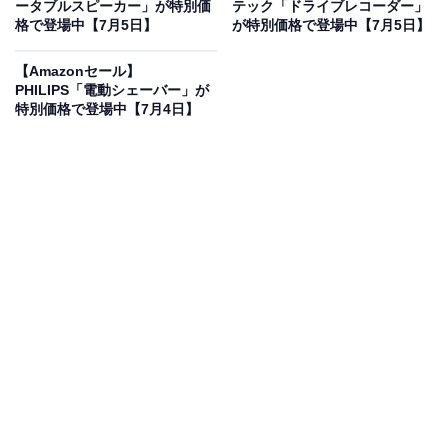
ータブルスピーカー」が特別価
アター WOOD CONE ナチュラル
テック「ドライブレコーダー」
格で登場中【7月5日】
が特別価格で登場中【7月5日】
Amazonで見る
【Amazonセール】
PHILIPS「電動シェーバー」が
JVCケンウッドのサウンドバー「TH-WD05-C」は現在
特別価格で登場中【7月4日】
12％オフの特別価格・税込5万2800円で販売中です。
この商品のおすすめポイントは？
JVCケンウッドの「TH-WD05-C」は、豊かな音の響きを
実現する
独自のウッドコーンスピーカーを採用
した3.1ch
サウンドバーです。立体音響技術「Dolby Atmos」に対
応し、映画館さながらの臨場感をリビングに再現。ニュ
ースやドラマのセリフも
「言葉が聞き取りやすい」クリ
アな音質
で楽しめるのが魅力ですね。
さらにBluetooth対応により、スマートフォンに入ったい