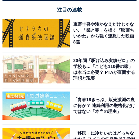
注目の連載
東野圭吾や湊かなえだけじゃな
い、「業と罪」を描く『映画ち
いかわ』から強く連想した映画
8選
20年間「駆け込み実績ゼロ」の
学校も…「こども110番の家」
は本当に必要？ PTAが直面する
理想と現実
【今日チェックしたい】JVCケンウッドの人気商
品5選
「青春18きっぷ」販売激減の裏
に何が？ 連続利用の厳格化だけ
ではない「本当の理由」
JVCケンウッド「NX-W30」
「移民」に冷たいのはどっちな
のか？ スイスの厳格過ぎる学歴