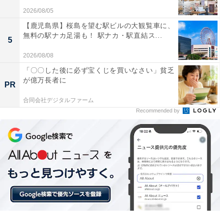
2026/08/05
【鹿児島県】桜島を望む駅ビルの大観覧車に、
無料の駅ナカ足湯も！ 駅ナカ・駅直結ス...
ナチュラルな木の風合いのデザインが上品で部屋の
5
インテリアにとても綺麗に馴染んでいます
2026/08/08
「〇〇した後に必ず宝くじを買いなさい」貧乏
が億万長者に
PR
自宅のテレビ音声を映画館のような臨場感で楽しみたい
合同会社デジタルファーム
人や、デザイン性と音質にこだわりたい人には、おすす
Recommended by
めの商品といえそうです。
あわせて読みたい
【Amazonベストセラー1位】デノン「AVア
ンプ」は伝統のオーディオ技術による豊かな
表現力が魅力【7月5日】