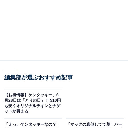
6月17日、同社の公式X（旧Twitter）は「【本日6月17日
(水)発売】創業記念パック 【創業記念パック】は通常
よりも290円おトクな【990円】で楽しめる 家では真似
できないこだわりのおいしさが詰まったオリジナルチキ
ン この機会にたくさん味わってください」と告知。通
常よりもお得にオリジナルチキンとクリスピーがゲット
できるチャンスです。
オリジナルチキン3ピース、クリスピー1ピースのセット
で積み上げ価格1280円が990円に。290円も安く買えま
編集部が選ぶおすすめ記事
す。しかし期間限定のキャンペーンであり、7月7日には
販売が終了に。購入を考えていた人は気を付けたいです
【お得情報】ケンタッキー、6
ね。
月28日は「とりの日」！ 510円
も安くオリジナルチキンとナゲ
ットが買える
「えっ、ケンタッキーなの？」
「マックの真似してて草」バー