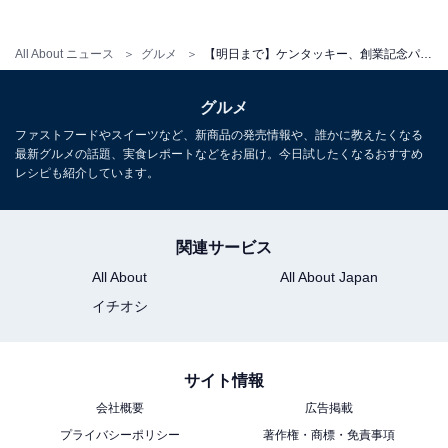
All About ニュース
グルメ
【明日まで】ケンタッキー、創業記念パック販売中！ 約300円お得にチキン4ピースのセットが買える！
グルメ
ファストフードやスイーツなど、新商品の発売情報や、誰かに教えたくなる
最新グルメの話題、実食レポートなどをお届け。今日試したくなるおすすめ
レシピも紹介しています。
関連サービス
All About
All About Japan
イチオシ
サイト情報
会社概要
広告掲載
プライバシーポリシー
著作権・商標・免責事項