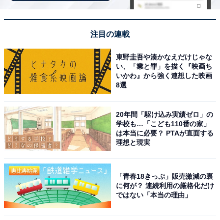
こちらもおすすめ
注目の連載
「これやばい」ケンタッキー、夏の和風バーガ
ー登場！ 「鶏竜田まじ美味いからみんな食べて
東野圭吾や湊かなえだけじゃな
ほしい」
い、「業と罪」を描く『映画ち
いかわ』から強く連想した映画
8選
20年間「駆け込み実績ゼロ」の
学校も…「こども110番の家」
は本当に必要？ PTAが直面する
理想と現実
1
2
「青春18きっぷ」販売激減の裏
に何が？ 連続利用の厳格化だけ
ではない「本当の理由」