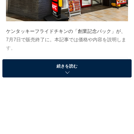
ケンタッキーフライドチキンの「創業記念パック」が、
7月7日で販売終了に。本記事では価格や内容を説明しま
す。
続きを読む
この記事の執筆者：
All About ニュース編集
部
「All About ニュース」は、ネットの話題から世の中の動きまで、暮
らしの中にあふれる「なぜ？」「どうして？」を分かりやすく伝え
るAll About発のニュースメディアです。お金や仕事、恋愛、ITに関
...続きを読む
する疑問に対して専門家が分かりやすく回答するほか、エンタメ情
報やSNSで話題のトピックスを紹介しています。
「創業記念パック」を990円で提供