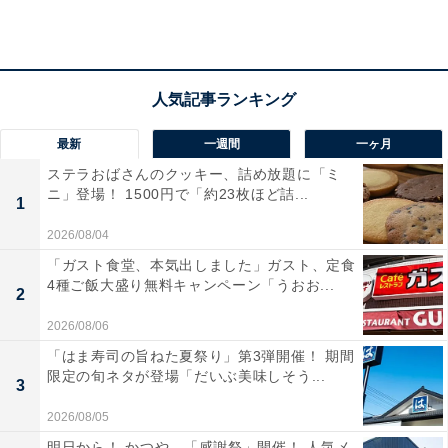
／
【本日6月17日(水)発売】📣
創業記念パック💫
＼
最新
一週間
一ヶ月
ステラおばさんのクッキー、詰め放題に「ミ
【創業記念パック】は通常よりも290円おトクな
ニ」登場！ 1500円で「約23枚ほど詰...
1
【990円】で楽しめる🎉
2026/08/04
家では真似できないこだわりのおいしさが詰まった
「ガスト食堂、本気出しました」ガスト、定食
オリジナルチキン🍗
4種ご飯大盛り無料キャンペーン「うおお...
2
この機会にたくさん味わってください☺️
2026/08/06
➡
https://t.co/ydd07jas5k
#KFC
「はま寿司の旨ねた夏祭り」第3弾開催！ 期間
#創業記念はおトクにケンタ
限定の旬ネタが登場「だいぶ美味しそう...
pic.twitter.com/gxmtpaIbdf
3
2026/08/05
— ケンタッキーフライドチキン🍗 (@KFC_jp)
明日から！ かつや、「感謝祭」開催！ 人気メ