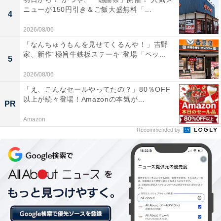
June 17, 2026
ニューが150円引き＆ご飯大盛無料「...
4
2026/08/06
「なんちゅうもんを見せてくるんや！」吉野
ケンタッキー公式Xのほかの投稿
次ページ
家、新作“極旨牛鉄板ステーキ”登場「ペッ...
も見る！
5
2026/08/06
「え、こんなセールやってたの？」80％OFF
以上が続々登場！Amazonの本気が...
PR
Amazon
Recommended by