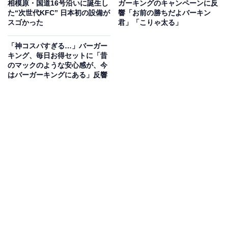
相模原・国道16号沿いに誕生し
ガーキングのキャンペーンに反
た“次世代KFC” 日本初の設備が
響「お前の勝ちだよバーキン
スゴかった
君」「こりゃ太る」
「神コスパすぎる…」バーガー
キング、毎日お得セットに「昔
のマックのような安心感が、今
はバーガーキングにある」反響
新商品も！
8日には新たな商品が追加されます。「チキン南蛮フィ
レバーガー」と「柑橘鶏竜田バーガー」です。夏に和風
バーガーとのことで、肉のボリュームがありつつも、さ
っぱりとした風味になっているよう。気になる人は、ぜ
ひチェックしてみてくださいね。