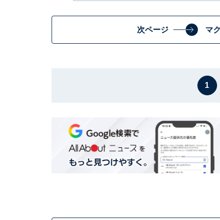
次ページ
マ
1