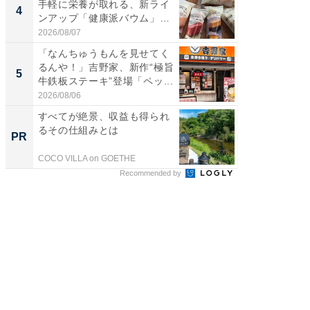
手軽に栄養が取れる、新ライ
グ、新作
4
4
ンアップ「健康派バウム」
ィ”登場
5...
2026/08/07
2026/08/0
「なんちゅうもんを見せてく
「とう
るんや！」吉野家、新作“極旨
家、“ア
5
5
牛鉄板ステーキ”登場「ペッ...
っ！？1
2026/08/06
2026/08/0
すべてが絶景、収益も得られ
全国の
るその仕組みとは
付きの
PR
PR
COCO VILLA on GOETHE
COCO VIL
Recommended by