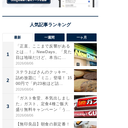
最新
一週間
一ヶ月
「正直、ここまで反響がある
ステラ
とは…！」NewDays、「見た
詰め放題
1
1
目は地味だけど、本当に...
00円で「
2026/08/06
2026/08/0
ステラおばさんのクッキー、
「えぐ
詰め放題に「ミニ」登場！ 15
う！」
2
2
00円で「約23枚ほど詰...
神」と
が神」「.
2026/08/04
2026/08/0
「ガスト食堂、本気出しまし
「はま
た」ガスト、定食4種ご飯大
第3弾開
3
3
盛り無料キャンペーン「うお
タが登
お...
う...
2026/08/06
2026/08/0
【無印良品】朝食の新定番！
「たま