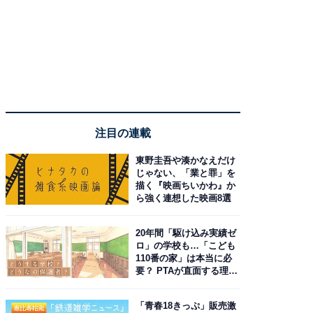
注目の連載
東野圭吾や湊かなえだけ
じゃない、「業と罪」を
描く『映画ちいかわ』か
ら強く連想した映画8選
20年間「駆け込み実績ゼ
ロ」の学校も…「こども
110番の家」は本当に必
要？ PTAが直面する理想
と現実
「青春18きっぷ」販売激