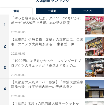
最新
一週間
一ヶ月
「やっと巡り会えたよ」ダイソーの“ちいかわ
ポーチ”が220円で反響。ぬい活＆防災...
1
2026/08/06
【三重県】伊勢名物「赤福」の直営店に、全国
唯一のコメダ大判焼き店も！ 東名阪・伊...
2
2026/08/06
「1000円には見えなかった」スタンダードプ
ロダクツのリュックが「高見えする」の...
3
2026/08/03
【京都府の人気スーパー銭湯】「宇治天然温泉
源氏の湯」は宇治市内唯一の天然温泉と...
4
2026/08/07
【千葉県】918㎡の県内最大級マーケットか