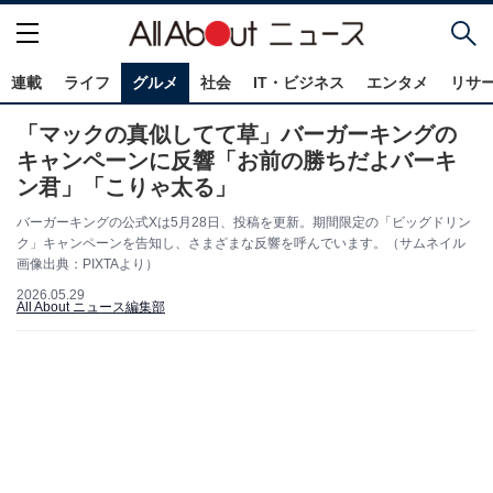
連載
ライフ
グルメ
社会
IT・ビジネス
エンタメ
リサ
「マックの真似してて草」バーガーキングの
キャンペーンに反響「お前の勝ちだよバーキ
ン君」「こりゃ太る」
バーガーキングの公式Xは5月28日、投稿を更新。期間限定の「ビッグドリン
ク」キャンペーンを告知し、さまざまな反響を呼んでいます。（サムネイル
画像出典：PIXTAより）
2026.05.29
All About ニュース編集部