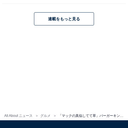
連載をもっと見る
All About ニュース
グルメ
「マックの真似してて草」バーガーキングのキャンペーンに反響「お前の勝ちだよバーキン君」「こりゃ太る」