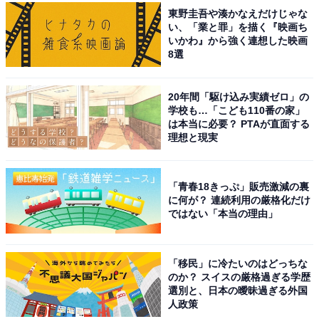
東野圭吾や湊かなえだけじゃな
い、「業と罪」を描く『映画ち
いかわ』から強く連想した映画
8選
20年間「駆け込み実績ゼロ」の
学校も…「こども110番の家」
は本当に必要？ PTAが直面する
理想と現実
「青春18きっぷ」販売激減の裏
に何が？ 連続利用の厳格化だけ
ではない「本当の理由」
「移民」に冷たいのはどっちな
のか？ スイスの厳格過ぎる学歴
選別と、日本の曖昧過ぎる外国
人政策