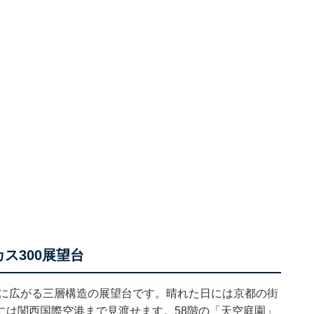
カス300展望台
階に広がる三層構造の展望台です。晴れた日には京都の街
には関西国際空港まで見渡せます。58階の「天空庭園」