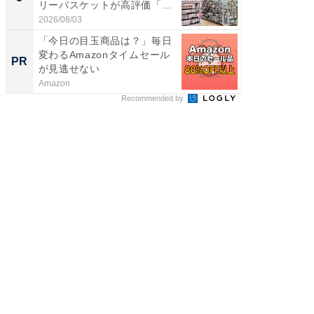
リーバスケットが高評価「使
層水風
わ...
帰...
2026/08/03
2026/08/0
「今日の目玉商品は？」毎日
「NIS
変わるAmazonタイムセール
切り替えH
PR
PR
が見逃せない
Amazon
東京証券
Recommended by