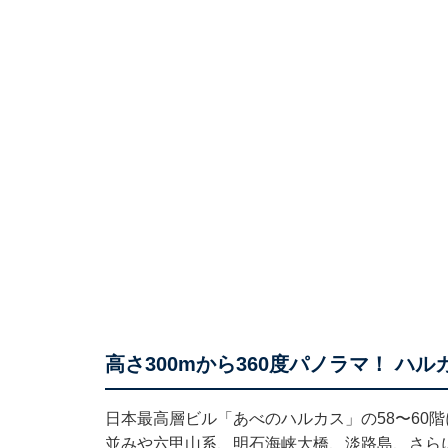
高さ300mから360度パノラマ！ ハル
日本最高層ビル「あべのハルカス」の58〜60
並みや六甲山系、明石海峡大橋、淡路島、さら