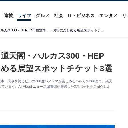
連載
ライフ
グルメ
社会
IT・ビジネス
エンタメ
リ
【大阪】大人1000円から。通天閣・ハルカス300・HEP FIVE観覧車……お得に楽しめる展望スポットチケット3選
通天閣・ハルカス300・HEP
しめる展望スポットチケット3選
日本一高さを誇るビルの360度パノラマが楽しめるハルカス300まで、楽天
ます。All About ニュース編集部が厳選した3スポットをご紹介しま