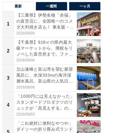
最新
一週間
一ヶ月
【三重県】伊勢名物「赤福」
【兵庫
の直営店に、全国唯一のコメ
ーメン
1
1
ダ大判焼き店も！ 東名阪・
再現した
伊...
道...
2026/08/06
2026/08/0
【千葉県】918㎡の県内最大
【三重
級マーケットから、廃校をリ
の直営
2
2
ノベした直売所まで。ファ
ダ大判焼
ー...
伊...
2026/08/06
2026/08/0
立山連峰と富山湾を望む展望
【千葉県
風呂に、水深333mの海洋深
級マー
3
3
層水風呂。富山県の人気日
ノベし
帰...
ー...
2026/08/06
2026/08/0
「1000円には見えなかった」
ステラ
スタンダードプロダクツのリ
詰め放題
4
4
ュックが「高見えする」の...
00円で「
2026/08/03
2026/08/0
「これ絶対に便利なやつや」
立山連
ダイソーの折り畳み式ランド
風呂に、
5
5