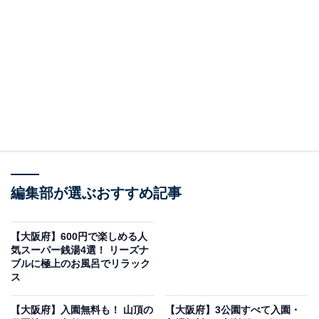
する疑問に対して専門家が分かりやすく回答するほか、エンタメ情
報やSNSで話題のトピックスを紹介しています。
「天然温泉 平野台の湯 安庵」は日替わりで楽しめ
る多彩な温浴施設
編集部が選ぶおすすめ記事
【大阪府】600円で楽しめる人
気スーパー銭湯4選！ リーズナ
ブルに極上のお風呂でリラック
ス
【大阪府】入園無料も！ 山頂の
【大阪府】3公園すべて入園・