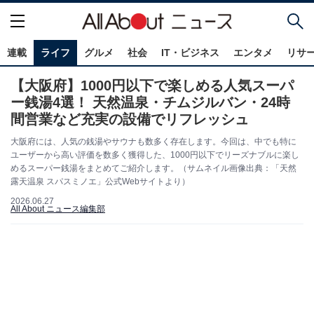
連載
ライフ
グルメ
社会
IT・ビジネス
エンタメ
リサ
【大阪府】1000円以下で楽しめる人気スーパ
ー銭湯4選！ 天然温泉・チムジルバン・24時
間営業など充実の設備でリフレッシュ
大阪府には、人気の銭湯やサウナも数多く存在します。今回は、中でも特に
ユーザーから高い評価を数多く獲得した、1000円以下でリーズナブルに楽し
めるスーパー銭湯をまとめてご紹介します。（サムネイル画像出典：「天然
露天温泉 スパスミノエ」公式Webサイトより）
2026.06.27
All About ニュース編集部