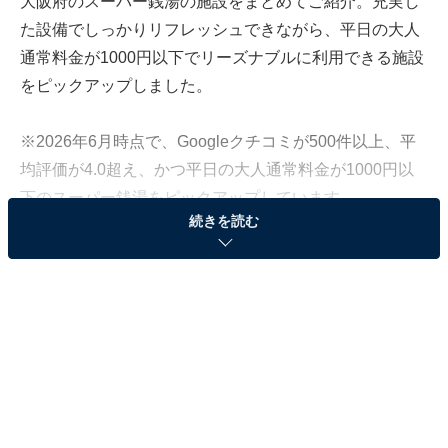
大阪府のスーパー銭湯の施設をまとめてご紹介。充実し
た設備でしっかりリフレッシュできながら、平日の大人
通常料金が1000円以下でリーズナブルに利用できる施設
をピックアップしました。
※2026年6月時点で、Googleクチコミが500件以上、平
均評価が4.0超え、かつ平日の大人通常料金が1000円以
下のスーパー銭湯をピックアップしています
続きを読む
＞各施設の営業時間と料金をチェックする
この記事の執筆者：
All About ニュース編集
部
「All About ニュース」は、ネットの話題から世の中の動きまで、暮
らしの中にあふれる「なぜ？」「どうして？」を分かりやすく伝え
るAll About発のニュースメディアです。お金や仕事、恋愛、ITに関
...続きを読む