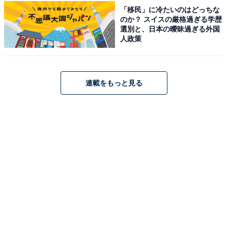
ています。JR・京阪・地下鉄「京橋駅」から徒歩約10分
「移民」に冷たいのはどっちな
のか？ スイスの厳格過ぎる学歴
でアクセスでき、平日・土日祝ともに600円（サウナ利
選別と、日本の曖昧過ぎる外国
用は別途300円）で利用できます。
人政策
営業時間
AM6:00〜AM25:00 (翌1:00)
連載をもっと見る
年中無休
アクセス
所在地：大阪府大阪市城東区蒲生2-7-36
アクセス：JR・京阪・地下鉄「京橋駅」より徒歩約10分
料金
※浴室内に無料シャンプー・ボディソープあり。ドライ
ヤー無料。