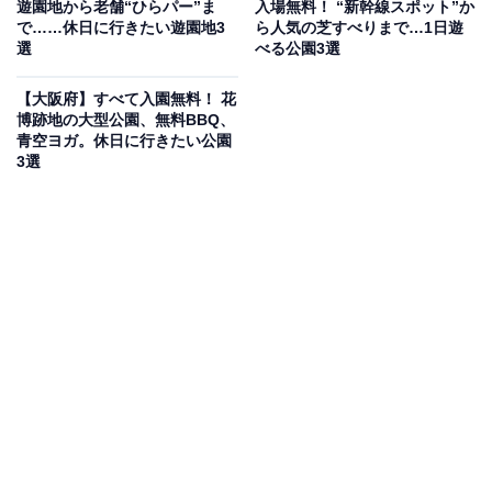
遊園地から老舗“ひらパー”ま
入場無料！ “新幹線スポット”か
画像はイメージです
で……休日に行きたい遊園地3
ら人気の芝すべりまで…1日遊
選
べる公園3選
全館軟水使用の天然温泉施設で、日替わり制の浴室には
「炭酸風呂・塩サウナ」と「チムジルバン・オンドル」
【大阪府】すべて入園無料！ 花
博跡地の大型公園、無料BBQ、
の2タイプが交互に楽しめます。ゴルフ場に隣接した立
青空ヨガ。休日に行きたい公園
地で、食事処も完備しています。午前中は割引タイムが
3選
設定されており、深夜1時まで営業しています。平日700
円・土日祝800円で利用できます。
営業時間
9:00〜25:00（定休日：奇数月の第3水曜日）
アクセス
所在地：大阪府阪南市鳥取中632-1
アクセス：公共交通機関・車での詳細アクセスについて
は公式サイトをご確認ください。