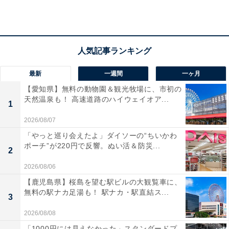
料金
※大人（中学生以上）の料金。9:00〜12:00受付の「安庵
割引タイム」あり。
平日：700円
最新
一週間
一ヶ月
土・日・祝：800円
【愛知県】無料の動物園＆観光牧場に、市初の
天然温泉も！ 高速道路のハイウェイオア...
1
宿泊可否
2026/08/07
宿泊：不可
「やっと巡り会えたよ」ダイソーの“ちいかわ
ポーチ”が220円で反響。ぬい活＆防災...
2
あわせて読みたい
2026/08/06
【大阪府の人気スーパー銭湯】「天然温泉 平
野台の湯 安庵」は平日700円で楽しめる日替
【鹿児島県】桜島を望む駅ビルの大観覧車に、
わりチムジルバン・炭酸風呂と天然温泉が自
無料の駅ナカ足湯も！ 駅ナカ・駅直結ス...
3
慢の施設
2026/08/08
「1000円には見えなかった」スタンダードプ