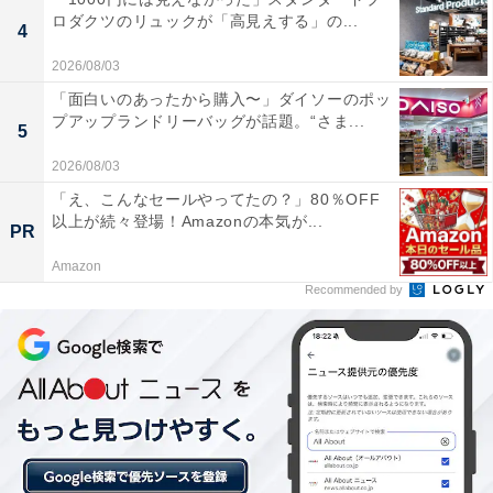
ロダクツのリュックが「高見えする」の...
4
2026/08/03
「面白いのあったから購入〜」ダイソーのポッ
プアップランドリーバッグが話題。“さま...
5
2026/08/03
「え、こんなセールやってたの？」80％OFF
以上が続々登場！Amazonの本気が...
PR
Amazon
Recommended by
「ユートピア白玉温泉」は昭和38年創業の人気銭
湯