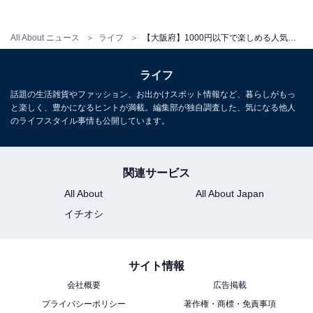
平日：600円（サウナ利用は別途300円）
土・日・祝：600円（サウナ利用は別途300円）
All About ニュース
ライフ
【大阪府】1000円以下で楽しめる人気スーパー銭湯4選！ 天然温泉・チムジルバン・24時間営業など充実の設備でリフレッシュ
宿泊可否
ライフ
宿泊：不可
話題の生活雑貨やファッション、お出かけスポット情報など、暮らしがもっ
と楽しく、豊かになるヒントが満載。編集部が独自調査した、気になる他人
あわせて読みたい
のライフスタイル事情も公開しています。
【大阪府の人気スーパー銭湯】「ユートピア
白玉温泉」は600円で楽しめる10分に一度の
オートロウリュサウナと氷風呂が自慢の施設
関連サービス
All About
All About Japan
イチオシ
サイト情報
会社概要
広告掲載
プライバシーポリシー
著作権・商標・免責事項