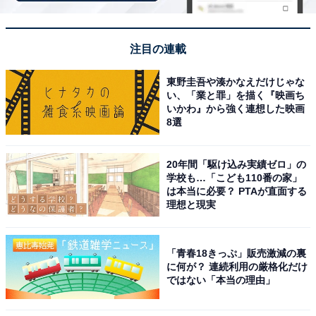
注目の連載
東野圭吾や湊かなえだけじゃな
い、「業と罪」を描く『映画ち
いかわ』から強く連想した映画
8選
20年間「駆け込み実績ゼロ」の
学校も…「こども110番の家」
は本当に必要？ PTAが直面する
理想と現実
「ユートピア白玉温泉」公式Webサイトより
昭和38年創業でリニューアルを経た人気銭湯です。10分
「青春18きっぷ」販売激減の裏
に一度のオートロウリュが楽しめる強力な「ボナサウ
に何が？ 連続利用の厳格化だけ
ではない「本当の理由」
ナ」と実用新案取得の「氷風呂」が最大の特徴で、高濃
度炭酸泉・露天風呂・開放的な外気浴スペースも完備し