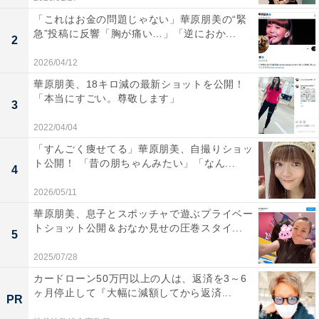
「これはお金の問題じゃない」華原朋美の“緊
急”投稿に反響「胸が痛い…」「逆におか...
2
2026/04/12
華原朋美、18キロ減の最新ショットを公開！
「本当にすごい。尊敬します」
3
2022/04/04
「すんごく痩せてる」華原朋美、自撮りショッ
ト公開！ 「昔の朋ちゃんみたい」「なん...
4
2026/05/11
華原朋美、息子とスポッチャで遊ぶプライベー
トショット公開＆おなか見せの圧巻スタイ...
5
2025/07/28
カードローン50万円以上の人は、返済を3～6
ヶ月停止して『大幅に減額してから返済...
PR