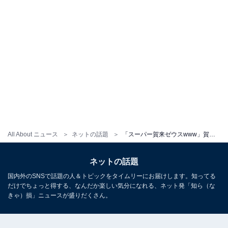
All About ニュース
ネットの話題
「スーパー賀来ゼウスwww」賀来賢人、37歳の誕生日にマッチョな？ 姿を披露！ 「健康第一がんばります！」
ネットの話題
国内外のSNSで話題の人＆トピックをタイムリーにお届けします。知ってる
だけでちょっと得する、なんだか楽しい気分になれる、ネット発「知ら（な
きゃ）損」ニュースが盛りだくさん。