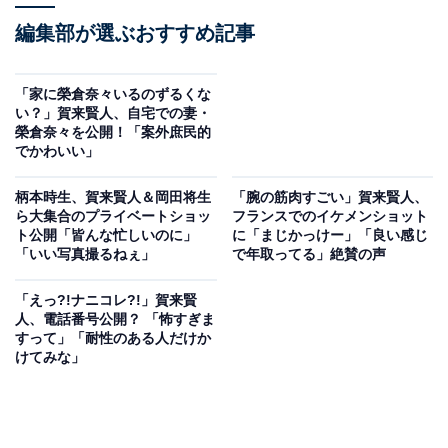
編集部が選ぶおすすめ記事
「家に榮倉奈々いるのずるくな
い？」賀来賢人、自宅での妻・
榮倉奈々を公開！「案外庶民的
でかわいい」
柄本時生、賀来賢人＆岡田将生
「腕の筋肉すごい」賀来賢人、
ら大集合のプライベートショッ
フランスでのイケメンショット
ト公開「皆んな忙しいのに」
に「まじかっけー」「良い感じ
「いい写真撮るねぇ」
で年取ってる」絶賛の声
「えっ?!ナニコレ?!」賀来賢
人、電話番号公開？ 「怖すぎま
すって」「耐性のある人だけか
けてみな」