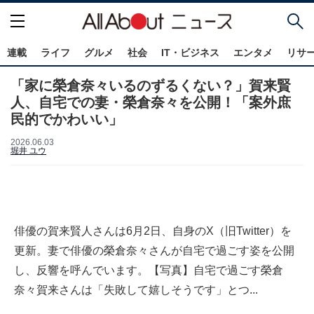
連載
ライフ
グルメ
社会
IT・ビジネス
エンタメ
リサ
「家に榮倉奈々いるのずるくない？」賀来賢
人、自宅での妻・榮倉奈々を公開！「案外庶
民的でかわいい」
2026.06.03
堀井 ユウ
俳優の賀来賢人さんは6月2日、自身のX（旧Twitter）を
更新。妻で俳優の榮倉奈々さんが自宅で過ごす姿を公開
し、反響を呼んでいます。【写真】自宅で過ごす榮倉
奈々賀来さんは「失敗して嬉しそうです」とつ...