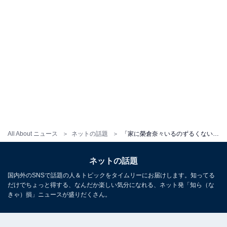
All About ニュース
ネットの話題
「家に榮倉奈々いるのずるくない？」賀来賢人、自宅での妻・榮倉奈々を公開！「案外庶民的でかわいい」
ネットの話題
国内外のSNSで話題の人＆トピックをタイムリーにお届けします。知ってる
だけでちょっと得する、なんだか楽しい気分になれる、ネット発「知ら（な
きゃ）損」ニュースが盛りだくさん。