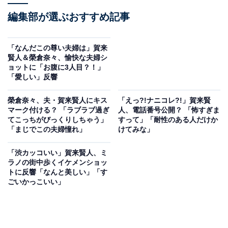
編集部が選ぶおすすめ記事
「なんだこの尊い夫婦は」賀来
賢人＆榮倉奈々、愉快な夫婦シ
ョットに「お腹に3人目？！」
「愛しい」反響
榮倉奈々、夫・賀来賢人にキス
「えっ?!ナニコレ?!」賀来賢
マーク付ける？ 「ラブラブ過ぎ
人、電話番号公開？ 「怖すぎま
てこっちがびっくりしちゃう」
すって」「耐性のある人だけか
「まじでこの夫婦憧れ」
けてみな」
「渋カッコいい」賀来賢人、ミ
ラノの街中歩くイケメンショッ
トに反響「なんと美しい」「す
ごいかっこいい」