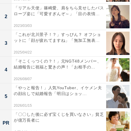
「リアル天使」篠崎愛、肩をちら見せしたバス
ローブ姿に「可愛すぎんぞ～」「目の表情...
2
2023/03/03
「これが北川景子！？」すっぴん？ オフショ
ットに「顔が疲れてますね」「無加工無表...
3
2025/04/22
「そこくっつくの？！」元NGT48メンバー、
結婚報告に祝福と驚きの声！「お相手の...
4
2026/08/07
「やっと報告！」人気YouTuber、イケメン夫
の顔出しで結婚報告「明日はショッ...
5
2026/01/15
「〇〇した後に必ず宝くじを買いなさい」貧乏
が億万長者に
PR