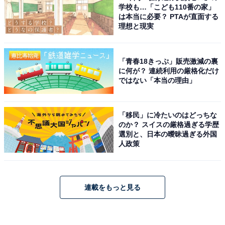
学校も…「こども110番の家」
は本当に必要？ PTAが直面する
理想と現実
「青春18きっぷ」販売激減の裏
に何が？ 連続利用の厳格化だけ
ではない「本当の理由」
「移民」に冷たいのはどっちな
のか？ スイスの厳格過ぎる学歴
選別と、日本の曖昧過ぎる外国
人政策
連載をもっと見る