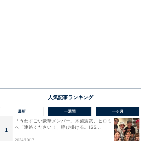
最新
一週間
一ヶ月
「うわすごい豪華メンバー」木梨憲武、ヒロミ
へ「連絡ください！」呼び掛ける。ISS...
1
2024/10/17