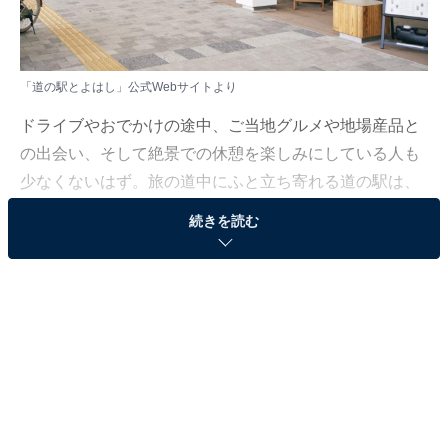
「道の駅とよはし」公式Webサイトより
ドライブやおでかけの途中、ご当地グルメや地場産品と
の出会い、そして絶景での休憩を楽しみにしている人も
少なくないはず。旅の道中にふと立ち寄れる道の駅は、
その土地の魅力をぎゅっと味わえる特別な場所ですよ
続きを読む
ね。
とはいえ近年は個性豊かな道の駅も数多く、どこに行け
ばよいか迷ってしまう……そんな思いを抱えている人も
いるのではないでしょうか。そんな人に向けて、All
About ニュース編集部が厳選した、人気かつ評価の高い
愛知県の道の駅を3カ所紹介します。