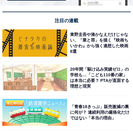
然に癒されるスポット｜北設楽郡豊根村
愛知県の県道の駅指定第一号（平成5年）という歴史を
注目の連載
持つ「豊根グリーンポート宮嶋」。愛知県最高峰・茶臼
山高原にほど近い国道151号沿いにあり、清らかな天然
東野圭吾や湊かなえだけじゃな
い、「業と罪」を描く『映画ち
水で育ったチョウザメや新鮮な野菜など、豊根村ならで
いかわ』から強く連想した映画
はの特産品を使った料理が味わえます。
8選
2階の青空テラスやバルコニー席からは周囲の山々や川
20年間「駆け込み実績ゼロ」の
のせせらぎを一望でき、心癒される休憩スポットとして
学校も…「こども110番の家」
は本当に必要？ PTAが直面する
人気です。観光案内所も併設しており、茶臼山高原や周
理想と現実
辺の温泉地へ向かう道中の情報収集にも便利な立地で
す。
「青春18きっぷ」販売激減の裏
に何が？ 連続利用の厳格化だけ
「豊根グリーンポート宮嶋」の口コミは？
ではない「本当の理由」
愛知県の道の駅指定第一号だそうで、緑と川を一望