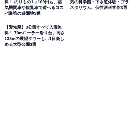
料！ のりもの1回100円も。蒸
気の科学館・下水道体験・プラ
パーク食彩村」を核にした施設です。ご当地グルメの
気機関車や観覧車で遊べるコス
ネタリウム。個性派科学館3選
「豊橋カレーうどん」や、目の前で焼き上げる「豊橋ち
パ最強の遊園地3選
くわ」、豊橋牛まぶしなど、ここでしか味わえないグル
【愛知県】3公園すべて入園無
メが充実しています。
料！ 70mローラー滑り台、高さ
138mの展望タワーも…1日楽し
める大型公園3選
のんびり過ごせる芝生広場やレンタサイクル、多目的室
も備え、周辺には動植物園「のんほいパーク」や表浜海
岸などの観光スポットも点在。愛知県最大級の規模を誇
る道の駅として、家族連れからドライブ客まで幅広く親
しまれています。
「とよはし」の口コミは？
新しい施設で綺麗で、地元の食材が豊富にお値打ち
に売られていました。