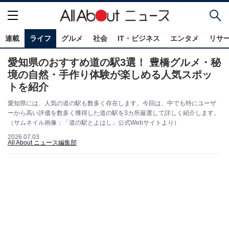
連載
ライフ
グルメ
社会
IT・ビジネス
エンタメ
リサ
愛知県のおすすめ道の駅3選！ 豊橋グルメ・秘
境の自然・手作り体験が楽しめる人気スポッ
トを紹介
愛知県には、人気の道の駅も数多く存在します。今回は、中でも特にユーザ
ーから高い評価を数多く獲得した道の駅を3カ所厳選して詳しく紹介します。
（サムネイル画像：「道の駅とよはし」公式Webサイトより）
2026.07.03
All About ニュース編集部