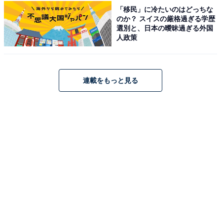
「移民」に冷たいのはどっちな
できるバルコニー席が心地よかったです。
のか？ スイスの厳格過ぎる学歴
選別と、日本の曖昧過ぎる外国
人政策
地元の野菜や山菜、ちょっとしたお土産コーナーも
あり、山間の雰囲気が良かったです。
連載をもっと見る
「豊根グリーンポート宮嶋」のアクセス・営業時間
所在地：愛知県北設楽郡豊根村坂宇場字宮ノ嶋29番地の
3
アクセス：東名高速道路「豊川IC」から国道151号経由
／新東名高速道路「新城IC」から約1時間5分（約
50km）
営業時間：観光案内所9:00～17:00、売店9:00～16:00、
レストラン10:30～15:00（L.O.14:30）