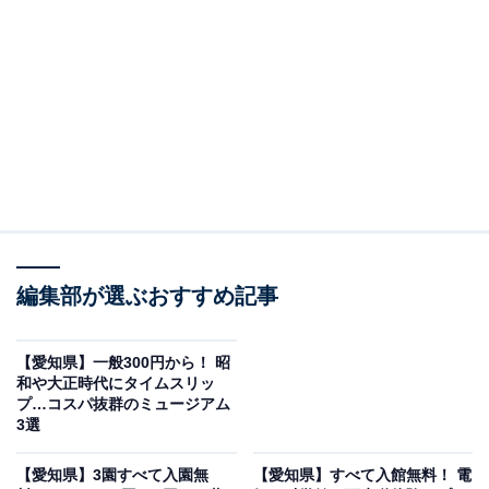
※2026年6月時点で、Googleクチコミの平均評価が3.5超
えの道の駅を紹介しています
この記事の執筆者：
All About ニュース編集
部
「All About ニュース」は、ネットの話題から世の中の動きまで、暮
らしの中にあふれる「なぜ？」「どうして？」を分かりやすく伝え
るAll About発のニュースメディアです。お金や仕事、恋愛、ITに関
...続きを読む
する疑問に対して専門家が分かりやすく回答するほか、エンタメ情
報やSNSで話題のトピックスを紹介しています。
編集部が選ぶおすすめ記事
道の駅「とよはし」は豊橋グルメが集結するスポ
ット｜豊橋市
【愛知県】一般300円から！ 昭
和や大正時代にタイムスリッ
プ…コスパ抜群のミュージアム
2019年にオープンした「道の駅とよはし」は、地元のこ
3選
だわり食材を扱う飲食店や特産品ショップが入居する
「Tomate（トマッテ）」と、旬の農産物直売所「あぐり
【愛知県】3園すべて入園無
【愛知県】すべて入館無料！ 電