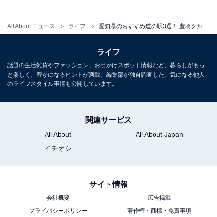
定休日：毎週水曜日（祝日の場合は翌日）
駐車場：37台
All About ニュース
ライフ
愛知県のおすすめ道の駅3選！ 豊橋グルメ・秘境の自然・手作り体験が楽しめる人気スポットを紹介
主な施設：観光案内所、レストラン「ふるさと」、売
店、青空テラス、バルコニー席
ライフ
話題の生活雑貨やファッション、お出かけスポット情報など、暮らしがもっ
と楽しく、豊かになるヒントが満載。編集部が独自調査した、気になる他人
のライフスタイル事情も公開しています。
関連サービス
All About
All About Japan
イチオシ
サイト情報
会社概要
広告掲載
プライバシーポリシー
著作権・商標・免責事項