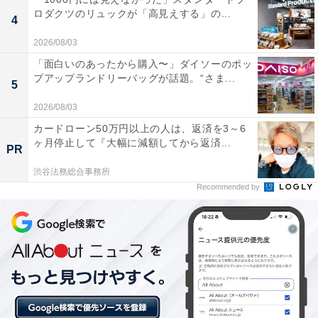
ロダクツのリュックが「高見えする」の...
彩村（農産物直売所）、多目的室、レンタサイクル、西
4
側芝生広場
2026/08/03
「面白いのあったから購入〜」ダイソーのポッ
プアップランドリーバッグが話題。“さま...
5
2026/08/03
カードローン50万円以上の人は、返済を3～6
ヶ月停止して『大幅に減額してから返済...
PR
渋谷法務総合事務所
Recommended by
道の駅「豊根グリーンポート宮嶋」は山あいの自