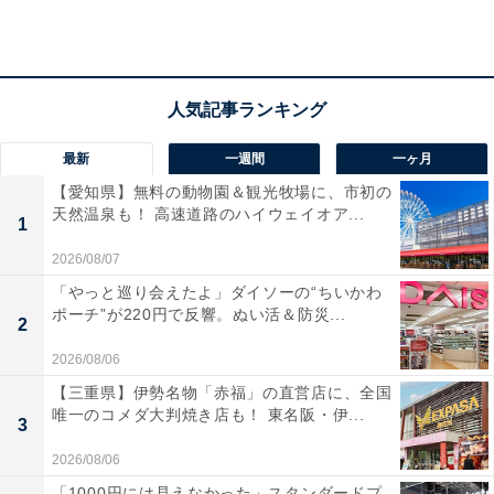
豊橋カレーうどんの天ぷらが手筒花火をイメージし
ていて、見た目も味も楽しめました。
最新
一週間
一ヶ月
「とよはし」のアクセス・営業時間
【愛知県】無料の動物園＆観光牧場に、市初の
所在地：愛知県豊橋市東七根町字一の沢113番地2
天然温泉も！ 高速道路のハイウェイオア...
1
アクセス：東名高速道路「音羽蒲郡IC」から約40分／豊
2026/08/07
橋東バイパス「七根IC」からすぐ
「やっと巡り会えたよ」ダイソーの“ちいかわ
営業時間：Tomate 9:00～18:00（1月1日のみ休館）、あ
ポーチ”が220円で反響。ぬい活＆防災...
2
ぐりパーク食彩村 9:00～18:00（毎月第一水曜日休
2026/08/06
み）、インフォメーションコーナー 9:00～17:00
【三重県】伊勢名物「赤福」の直営店に、全国
定休日：施設により異なる（トイレは24時間利用可）
唯一のコメダ大判焼き店も！ 東名阪・伊...
3
駐車場：258台（西側ゾーン132台・東側ゾーン126
台）、駐輪場約38台
2026/08/06
主な施設：Tomate（飲食・物販施設）、あぐりパーク食
「1000円には見えなかった」スタンダードプ