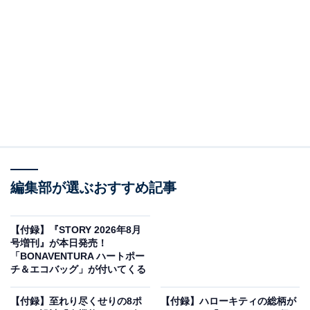
編集部が選ぶおすすめ記事
【付録】『STORY 2026年8月
ミャクミャク シール帳BOOK（画像出典：Amazon）
号増刊』が本日発売！
「BONAVENTURA ハートポー
宝島社から7月2日に発売される『ミャクミャク シール帳
チ＆エコバッグ」が付いてくる
BOOK』（税込3890円）。付録として、「ミャクミャク
シール帳セット」が付いてきます。
【付録】至れり尽くせりの8ポ
【付録】ハローキティの総柄が