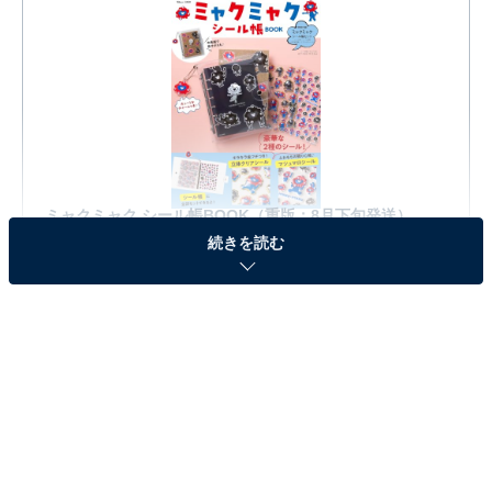
ミャクミャク シール帳BOOK（重版：8月下旬発送）
(TJMOOK)
続きを読む
Amazonで見る
※本記事で紹介している商品の購入やサービスの利用により、売上の一部が
オールアバウトに還元されることがあります。
『ミャクミャク シール帳BOOK』の「ミャクミャ
クシール帳セット」が見逃せない！