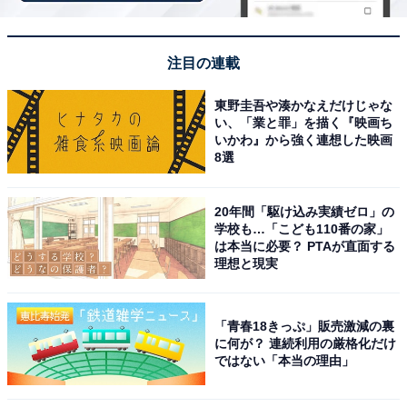
注目の連載
東野圭吾や湊かなえだけじゃな
い、「業と罪」を描く『映画ち
いかわ』から強く連想した映画
8選
20年間「駆け込み実績ゼロ」の
学校も…「こども110番の家」
は本当に必要？ PTAが直面する
ミャクミャクシール帳セット（画像出典：Amazon）
理想と現実
シール帳は縦17×横15×厚さ2.5cmのサイズで、シルバー
で箔押しされたミャクミャクが目を引くデザイン。クリ
「青春18きっぷ」販売激減の裏
ア素材を使用しているため、付属の中表紙（2種）を差
に何が？ 連続利用の厳格化だけ
ではない「本当の理由」
し替えて着せ替えを楽しむこともできます。かわいいア
クリルチャーム（縦4×横3.5cm）もついており、シール