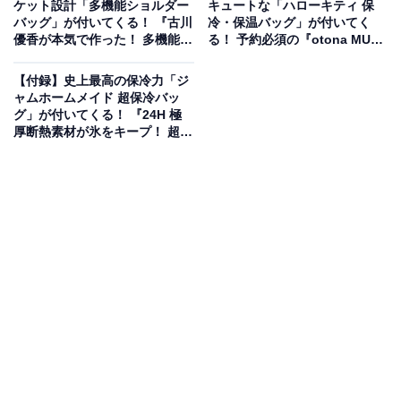
ケット設計「多機能ショルダー
キュートな「ハローキティ 保
バッグ」が付いてくる！ 『古川
冷・保温バッグ」が付いてく
優香が本気で作った！ 多機能
る！ 予約必須の『otona MUSE
Shoulder Bag Book』が6月30
2026年9月号増刊』は7月28日
日発売
発売
【付録】史上最高の保冷力「ジ
ャムホームメイド 超保冷バッ
グ」が付いてくる！ 『24H 極
厚断熱素材が氷をキープ！ 超保
冷バッグBOOK produced by
JAM HOME MADE』が6月29日
発売
ぷっくり＆ふわもち！豪華な2種類のシールが魅力