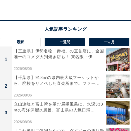
最新
一週間
一ヶ月
【三重県】伊勢名物「赤福」の直営店に、全国
唯一のコメダ大判焼き店も！ 東名阪・伊...
1
2026/08/06
ミャクミャクシール帳セット（画像出典：Amazon）
【千葉県】918㎡の県内最大級マーケットか
ら、廃校をリノベした直売所まで。ファー...
ぷっくりとしたクリア素材にキラキラの金フチがついた
2
「立体クリアシール」と、ふわもちな触り心地が楽しい
2026/08/06
「マシュマロシール」の2種類がセットに。サイズはそ
立山連峰と富山湾を望む展望風呂に、水深333
れぞれ縦15×横10.5cmで、シールだけでも十分に楽しめ
mの海洋深層水風呂。富山県の人気日帰...
3
るボリュームです。空前のシールブームのなか、みんな
2026/08/06
に自慢したくなるかわいさと豪華さを兼ね備えていま
「これ絶対に便利なやつや」ダイソーの折り畳