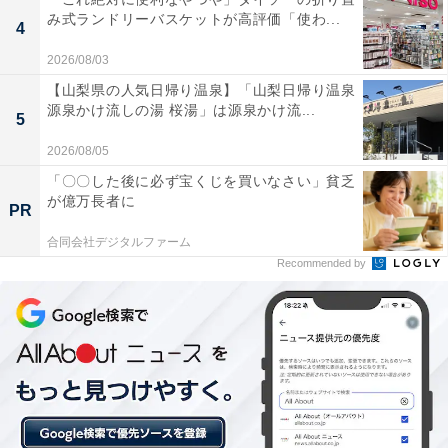
す。
み式ランドリーバスケットが高評価「使わ...
4
2026/08/03
【山梨県の人気日帰り温泉】「山梨日帰り温泉
源泉かけ流しの湯 桜湯」は源泉かけ流...
5
2026/08/05
「〇〇した後に必ず宝くじを買いなさい」貧乏
が億万長者に
PR
合同会社デジタルファーム
Recommended by
着せ替えも楽しめるクリアなシール帳