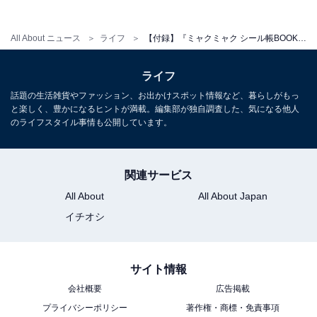
アバウトに還元されることがあります
All About ニュース
ライフ
【付録】『ミャクミャク シール帳BOOK』が本日発売！ 着せ替えも楽しめる「ミャクミャクシール帳セット」が付いてくる
こちらもおすすめ
ライフ
【付録】オリジナルカラーがうれしい「iwaki耐
話題の生活雑貨やファッション、お出かけスポット情報など、暮らしがもっ
熱調理容器」が付いてくる！ 『復刻版 山本ゆり
と楽しく、豊かになるヒントが満載。編集部が独自調査した、気になる他人
のおいしいレシピBOOK 限定カラーのiwaki耐熱
のライフスタイル事情も公開しています。
調理容器つき』が発売中
関連サービス
All About
All About Japan
イチオシ
サイト情報
会社概要
広告掲載
プライバシーポリシー
著作権・商標・免責事項