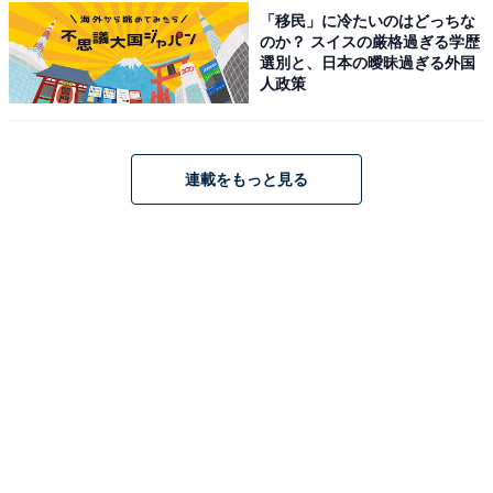
ライフの相棒にぴったりの一冊です。
「移民」に冷たいのはどっちな
のか？ スイスの厳格過ぎる学歴
選別と、日本の曖昧過ぎる外国
人政策
連載をもっと見る
ミャクミャク シール帳BOOK（重版：8月下旬発送）
(TJMOOK)
Amazonで見る
※掲載されている情報は記事公開時のものです。あらか
じめご了承ください。
また、記事中の商品を購入すると、売上の一部がオール