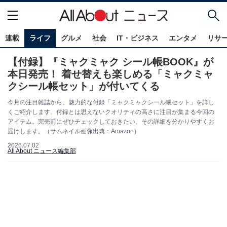
連載
ライフ
グルメ
社会
IT・ビジネス
エンタメ
リサ
【付録】『ミャクミャク シール帳BOOK』が
本日発売！ 着せ替えも楽しめる「ミャクミャ
クシール帳セット」が付いてくる
今月の注目雑誌から、魅力的な付録「ミャクミャクシール帳セット」を詳し
くご紹介します。付録とは思えないクオリティの高さに注目が集まる今回の
アイテム。完売前にぜひチェックしておきたい、その詳細を分かりやすくお
届けします。（サムネイル画像出典：Amazon）
2026.07.02
All About ニュース編集部