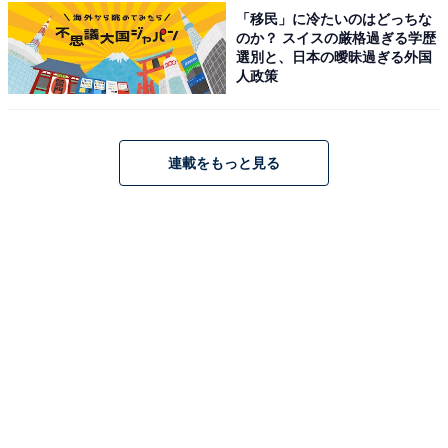
「移民」に冷たいのはどっちな
のか？ スイスの厳格過ぎる学歴
選別と、日本の曖昧過ぎる外国
人政策
ハローキティ 保冷・保温バッグ
連載をもっと見る
サイズは約H35×W35（最大）×D13cmで、1日分の食材
がしっかり収まる使い勝手のよい大きさ。2Lのペットボ
トルが立てて収納できる高さに加え、マチもしっかり確
保されています。普段のお買い物はもちろん、レジャー
やピクニックにもオススメの一枚です。