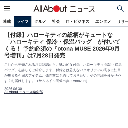
連載
ライフ
グルメ
社会
IT・ビジネス
エンタメ
リサ
【付録】ハローキティの総柄がキュートな
「ハローキティ 保冷・保温バッグ」が付いて
くる！ 予約必須の『otona MUSE 2026年9月
号増刊』は7月28日発売
これから発売される注目雑誌から、魅力的な付録「ハローキティ 保冷・保温
バッグ」を詳しくご紹介します。付録とは思えないクオリティの高さに注目
が集まる今回のアイテム。発売前に予約しておきたい、その詳細を分かりや
すくお届けします。（サムネイル画像出典：Amazon）
2026.06.30
All About ニュース編集部