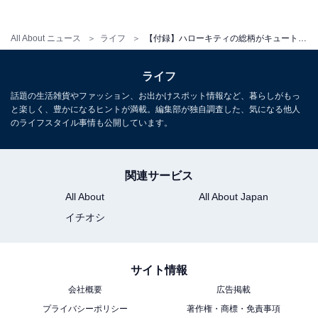
All About ニュース
ライフ
【付録】ハローキティの総柄がキュートな「ハローキティ 保冷・保温バッグ」が付いてくる！ 予約必須の『otona MUSE 2026年9月号増刊』は7月28日発売
otona MUSE（オトナミューズ）2026年9月号増刊
Amazonで見る
ライフ
話題の生活雑貨やファッション、お出かけスポット情報など、暮らしがもっ
と楽しく、豊かになるヒントが満載。編集部が独自調査した、気になる他人
※掲載されている情報は記事公開時のものです。あらか
のライフスタイル事情も公開しています。
じめご了承ください。
また、記事中の商品を購入すると、売上の一部がオール
関連サービス
アバウトに還元されることがあります
All About
All About Japan
イチオシ
こちらもおすすめ
【付録】史上最高の保冷力「ジャムホームメイ
ド 超保冷バッグ」が付いてくる！ 『24H 極厚
サイト情報
断熱素材が氷をキープ！ 超保冷バッグBOOK
会社概要
広告掲載
produced by JAM HOME MADE』が6月29日発
売
プライバシーポリシー
著作権・商標・免責事項