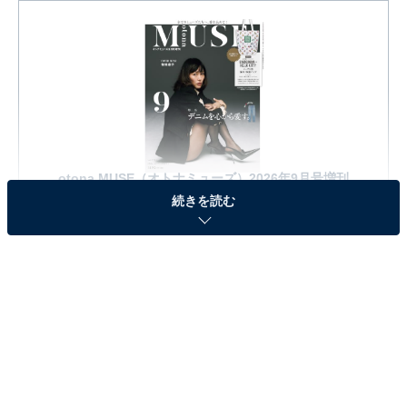
otona MUSE（オトナミューズ）2026年9月号増刊
続きを読む
Amazonで見る
※本記事で紹介している商品の購入やサービスの利用により、売上の一部が
オールアバウトに還元されることがあります。
『otona MUSE 2026年9月号増刊』の「ハローキ
ティ 保冷・保温バッグ」が見逃せない！