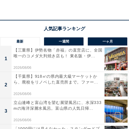
最新
一週間
一ヶ月
【三重県】伊勢名物「赤福」の直営店に、全国
唯一のコメダ大判焼き店も！ 東名阪・伊...
1
2026/08/06
【千葉県】918㎡の県内最大級マーケットか
ら、廃校をリノベした直売所まで。ファー...
2
2026/08/06
立山連峰と富山湾を望む展望風呂に、水深333
mの海洋深層水風呂。富山県の人気日帰...
3
ハローキティ 保冷・保温バッグ
2026/08/06
お買い物を楽しむハローキティのイラストを全体にちり
「1000円には見えなかった」スタンダードプ