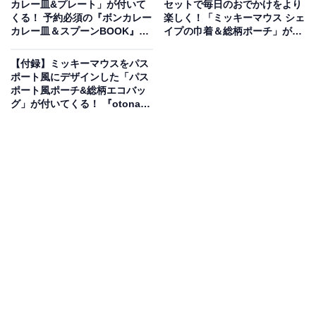
カレー皿&プレート」が付いて
セットで毎日のおでかけをより
くる！ 予約必須の『ボンカレー
楽しく！「ミッキーマウス シェ
カレー皿＆スプーンBOOK』は
イプの巾着＆総柄ポーチ」が付
7月27日発売
いてくる『otona MUSE 2026
年8月号増刊』が6月26日発売
【付録】ミッキーマウスをパス
ポート風にデザインした「パス
ポート風ポーチ&総柄エコバッ
グ」が付いてくる！ 『otona
MUSE 2026年8月号』が6月26
日発売
お買い物を楽しむハローキティをちりばめた、気
分が上がるポップなデザイン