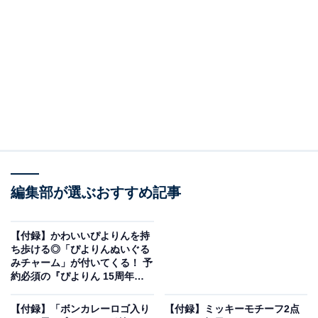
編集部が選ぶおすすめ記事
otona MUSE 2026年9月号増刊（画像出典：Amazon、以下同）
【付録】かわいいぴよりんを持
ち歩ける◎「ぴよりんぬいぐる
宝島社から7月28日に発売される『otona MUSE 2026年9
みチャーム」が付いてくる！ 予
月号増刊』（税込1890円）。付録として、「ハローキテ
約必須の『ぴよりん 15周年メ
モリアルブック』は7月27日発
ィ 保冷・保温バッグ」が付いてきます。
売
【付録】「ボンカレーロゴ入り
【付録】ミッキーモチーフ2点