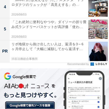
ばめた、ポップでキュートな総柄デザインが目を引く保
ロダクツのリュックが「高見えする」の...
4
冷・保温バッグです。薄手の保冷・保温素材を使用して
2026/08/03
おり、上部にはファスナーが付いているため冷蔵品の買
「これ絶対に便利なやつや」ダイソーの折り畳
い出しにもしっかり対応。ハローキティファンはもちろ
み式ランドリーバスケットが高評価「使わ...
5
ん、機能的でかわいいバッグを探している方にもぴった
2026/08/03
りのアイテムです。
リボ地獄から抜け出したい人は、返済を3～6
ヶ月停止して『大幅に減額してから返済す...
PR
渋谷法務総合事務所
Recommended by