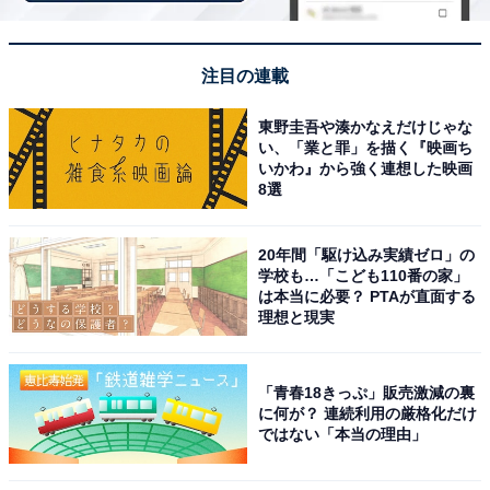
注目の連載
2Lペットボトルも立てて入る、使い勝手のよいた
っぷりサイズ
東野圭吾や湊かなえだけじゃな
い、「業と罪」を描く『映画ち
いかわ』から強く連想した映画
8選
20年間「駆け込み実績ゼロ」の
学校も…「こども110番の家」
は本当に必要？ PTAが直面する
理想と現実
「青春18きっぷ」販売激減の裏
に何が？ 連続利用の厳格化だけ
ではない「本当の理由」