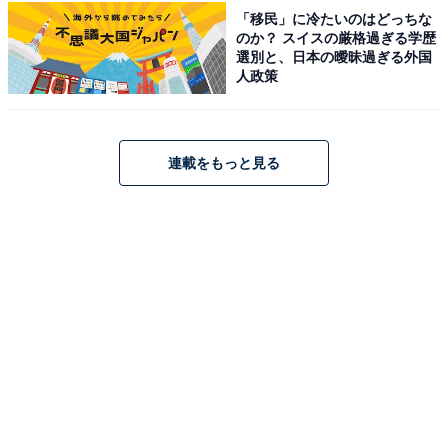
「移民」に冷たいのはどっちな
付属するのは、iwakiのロングセラー「パック＆レンジ」
のか？ スイスの厳格過ぎる学歴
の1.2Lサイズ。フタは食洗機にかけられるポリプロピレ
選別と、日本の曖昧過ぎる外国
人政策
ン製で、お手入れも簡単です。カラーは本誌だけのオリ
ジナルカラーとなっており、レンジ調理はもちろん、保
存容器としても普段使いしやすいアイテムです。
連載をもっと見る
復刻版 山本ゆりのおいしいレシピBOOK 限定カラーの
iwaki耐熱調理容器つき (TJMOOK)
Amazonで見る