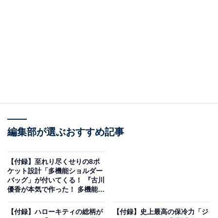
理容器」が見逃せない！
編集部が選ぶおすすめ記事
【付録】至れり尽くせりの8ポ
ケット設計「多機能ショルダー
バッグ」が付いてくる！ 『古川
優香が本気で作った！ 多機能
復刻版 山本ゆりのおいしいレシピBOOK 限定カラーのiwaki耐熱調理容器つ
Shoulder Bag Book』が6月30
き（画像出典：Amazon）
日発売
【付録】ハローキティの総柄が
【付録】史上最高の保冷力「ジ