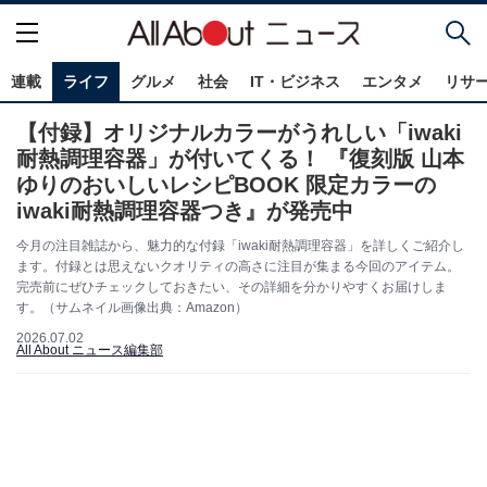
連載
ライフ
グルメ
社会
IT・ビジネス
エンタメ
リサ
【付録】オリジナルカラーがうれしい「iwaki
耐熱調理容器」が付いてくる！ 『復刻版 山本
ゆりのおいしいレシピBOOK 限定カラーの
iwaki耐熱調理容器つき』が発売中
今月の注目雑誌から、魅力的な付録「iwaki耐熱調理容器」を詳しくご紹介し
ます。付録とは思えないクオリティの高さに注目が集まる今回のアイテム。
完売前にぜひチェックしておきたい、その詳細を分かりやすくお届けしま
す。（サムネイル画像出典：Amazon）
2026.07.02
All About ニュース編集部