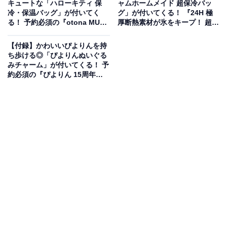
宝島社から7月1日に発売された『復刻版 山本ゆりのおい
キュートな「ハローキティ 保
ャムホームメイド 超保冷バッ
冷・保温バッグ」が付いてく
グ」が付いてくる！ 『24H 極
しいレシピBOOK 限定カラーのiwaki耐熱調理容器つき』
る！ 予約必須の『otona MUSE
厚断熱素材が氷をキープ！ 超保
（税込2992円）。付録として、「iwaki耐熱調理容器」
2026年9月号増刊』は7月28日
冷バッグBOOK produced by
発売
JAM HOME MADE』が6月29日
が付いてきます。
【付録】かわいいぴよりんを持
発売
ち歩ける◎「ぴよりんぬいぐる
みチャーム」が付いてくる！ 予
約必須の『ぴよりん 15周年メ
モリアルブック』は7月27日発
売