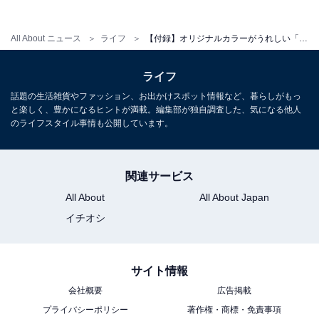
※掲載されている情報は記事公開時のものです。あらか
All About ニュース
ライフ
【付録】オリジナルカラーがうれしい「iwaki耐熱調理容器」が付いてくる！ 『復刻版 山本ゆりのおいしいレシピBOOK 限定カラーのiwaki耐熱調理容器つき』が発売中
じめご了承ください。
また、記事中の商品を購入すると、売上の一部がオール
ライフ
アバウトに還元されることがあります
話題の生活雑貨やファッション、お出かけスポット情報など、暮らしがもっ
と楽しく、豊かになるヒントが満載。編集部が独自調査した、気になる他人
のライフスタイル事情も公開しています。
こちらもおすすめ
【付録】『STORY 2026年8月号増刊』が本日発
関連サービス
売！ 「BONAVENTURA ハートポーチ＆エコバ
ッグ」が付いてくる
All About
All About Japan
イチオシ
サイト情報
会社概要
広告掲載
プライバシーポリシー
著作権・商標・免責事項