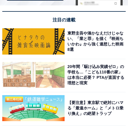
注目の連載
東野圭吾や湊かなえだけじゃな
い、「業と罪」を描く『映画ち
いかわ』から強く連想した映画
8選
20年間「駆け込み実績ゼロ」の
学校も…「こども110番の家」
は本当に必要？ PTAが直面する
理想と現実
【要注意】東京駅で絶対にハマ
る「最遠ホーム」と「メトロ乗
り換え」の絶望トラップ
iwaki耐熱調理容器（画像出典：Amazon）