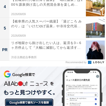
00％源泉掛け流しの天然混合泉を楽しめ...
4
2026/08/09
【岐阜県の人気スーパー銭湯】「湯どころ み
のり」は「いけだゆげ温泉」や冷冷交代浴...
5
2026/08/09
リボ地獄から抜け出したい人は、返済を3～6
ヶ月停止して『大幅に減額してから返済す...
本誌だけのオリジナルカラー「iwaki耐熱調理容
PR
器」
渋谷法務総合事務所
Recommended by