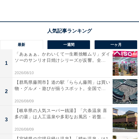
大ベストセラーが復刻！本でしか見られない絶品
レシピを30点掲載
TVで大反響となった「世界一簡単なマカロニグラタン」
や、容器ひとつで完結する「チーズイタリアンハンバー
最新
一週間
一ヶ月
グ」、問い合わせが殺到した「夢の大きな焼きプリン」
「あぁぁぁ。かわいくて一生断捨離ムリ」ダイ
など、この本でしか見られないレシピを30点収録。2021
ソーのサンリオ日焼けシリーズが反響。全...
1
年に発売され、絶版となっていた大ベストセラーの復刻
版で、内容は当時と同じまま楽しめます。16ページとコ
2026/08/10
ンパクトながら大判で開きやすく、調理中でも見やすい
【群馬県藤岡市】道の駅「ららん藤岡」は買い
物・グルメ・遊びが揃うスポット。全国で...
レシピ本に仕上がっています。
2
2026/08/09
【岐阜県の人気スーパー銭湯】「六条温泉 喜
多の湯」は人工温泉や多彩なお風呂・岩盤...
3
2026/08/09
【宮城県の穴場日帰り温泉】「晴れ温泉」は1