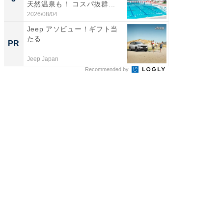
天然温泉も！ コスパ抜群...
賀ゆめ
お...
2026/08/04
2026/08/0
Jeep アソビュー！ギフト当
すべて
たる
るその
PR
PR
Jeep Japan
COCO VIL
Recommended by