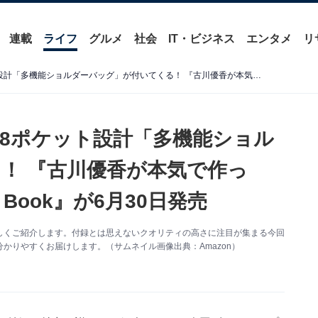
連載
ライフ
グルメ
社会
IT・ビジネス
エンタメ
リ
【付録】至れり尽くせりの8ポケット設計「多機能ショルダーバッグ」が付いてくる！ 『古川優香が本気で作った！ 多機能 Shoulder Bag Book』が6月30日発売
8ポケット設計「多機能ショル
！ 『古川優香が本気で作っ
ag Book』が6月30日発売
しくご紹介します。付録とは思えないクオリティの高さに注目が集まる今回
かりやすくお届けします。（サムネイル画像出典：Amazon）