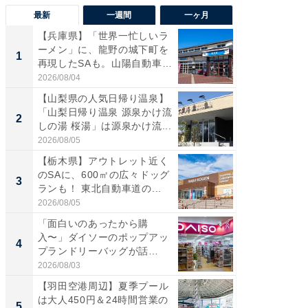
最新
一週間
一ヶ月
【兵庫県】「世界一忙しいラ
「気に
ーメン」に、龍野の城下町を
る〜」3
1
1
再現したSAも。山陽自動車
バー」
道...
好...
2026/08/04
2026/07/3
【山梨県の人気日帰り温泉】
【三重
「山梨日帰り温泉 源泉かけ流
「鈴鹿天
2
2
しの湯 桜湯」は源泉かけ流...
は100
2026/08/05
2026/08/0
【栃木県】アウトレット近く
「ミニオ
のSAに、600㎡の広々ドッグ
ッグ！ 
3
3
ランも！ 東北自動車道の...
ど、夏限
2026/08/05
2026/08/0
「面白いのあったから購
【埼玉
入〜」ダイソーのポップアッ
「行田天
4
4
プランドリーバッグが話
は和の
題。“さま...
が...
2026/08/03
2026/08/0
【羽田空港周辺】夏季プール
【石川
は大人450円＆24時間営業の
湯】「天
5
5