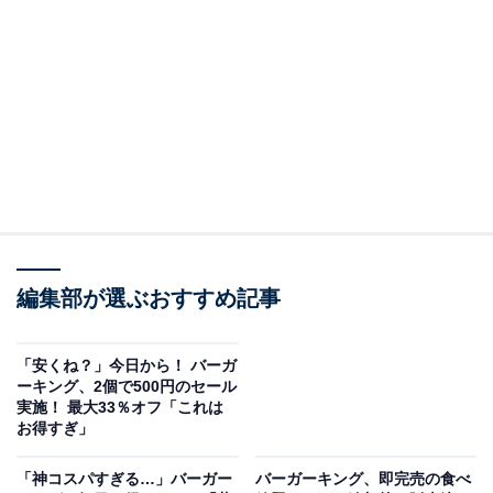
対象はバーガー32商品、サイドメニュー8商品、ドリン
ク5商品で、対象店舗はバーガーキング371店舗です。ワ
ッパーサイズは約6〜10％、ワッパーJr.サイズ他は約5〜
12％、サイドメニューは約2〜7％、ドリンクは約2〜4％
の改定になるとしています。
なお、「オールデイ・キング」および「オールデイ・キ
ングミール」の店頭価格に変更はないとのことです。
編集部が選ぶおすすめ記事
「安くね？」今日から！ バーガ
ーキング、2個で500円のセール
実施！ 最大33％オフ「これは
お得すぎ」
「神コスパすぎる…」バーガー
バーガーキング、即完売の食べ