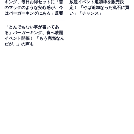
キング、毎日お得セットに「昔
放題イベント追加枠を販売決
のマックのような安心感が、今
定！ 「やば追加なった流石に買
はバーガーキングにある」反響
い」「チャンス」
「とんでもない事が書いてあ
る」バーガーキング、食べ放題
イベント開催！ 「もう完売なん
だが…」の声も
「人気のサイドメニューが2コで500円」
また、バーガーキングでは2日までのキャンペーンとし
て、「人気のサイドメニューが2コで500円」というセー
ルを実施中です。各日14時からで、最大33％オフとなり
ます。気になる人は、ぜひチェックしてみてください
ね。