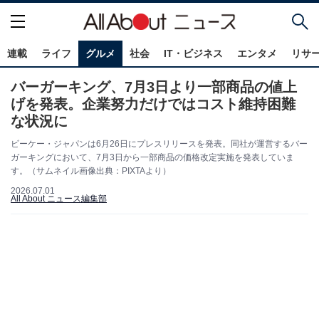
連載
ライフ
グルメ
社会
IT・ビジネス
エンタメ
リサ
バーガーキング、7月3日より一部商品の値上
げを発表。企業努力だけではコスト維持困難
な状況に
ビーケー・ジャパンは6月26日にプレスリリースを発表。同社が運営するバー
ガーキングにおいて、7月3日から一部商品の価格改定実施を発表していま
す。（サムネイル画像出典：PIXTAより）
2026.07.01
All About ニュース編集部