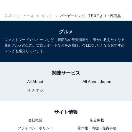
All About ニュース
グルメ
バーガーキング、7月3日より一部商品の値上げを発表。企業努力だけではコスト維持困難な状況に
グルメ
ファストフードやスイーツなど、新商品の発売情報や、誰かに教えたくなる
最新グルメの話題、実食レポートなどをお届け。今日試したくなるおすすめ
レシピも紹介しています。
関連サービス
All About
All About Japan
イチオシ
サイト情報
会社概要
広告掲載
プライバシーポリシー
著作権・商標・免責事項