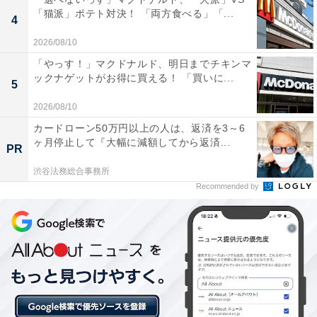
「猫派」ポテト対決！ 「両方食べる」「...
4
2026/08/10
「やっす！」マクドナルド、明日までチキンマ
ックナゲットがお得に買える！ 「買いに...
5
2026/08/10
カードローン50万円以上の人は、返済を3～6
ヶ月停止して『大幅に減額してから返済...
PR
こちらもおすすめ
渋谷法務総合事務所
Recommended by
「マックの真似してて草」バーガーキングのキ
ャンペーンに反響「お前の勝ちだよバーキン
君」「こりゃ太る」