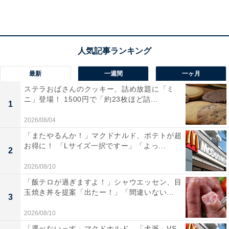
バーガーキング流 逆襲のマーケティング UNDERDOG
MARKETING
最新
一週間
一ヶ月
Amazonで見る
ステラおばさんのクッキー、詰め放題に「ミ
ニ」登場！ 1500円で「約23枚ほど詰...
1
2026/08/04
「またやるんか！」マクドナルド、ポテトが超
バーガーキング公式Xの投稿も見
次ページ
お得に！ 「Lサイズ一択ですー」「よっ...
2
る！
2026/08/10
「飯テロが過ぎますよ！」シャウエッセン、目
玉焼き丼を提案「出たー！」「間違いない...
3
2026/08/10
「選べないっす」マクドナルド、「犬派」VS