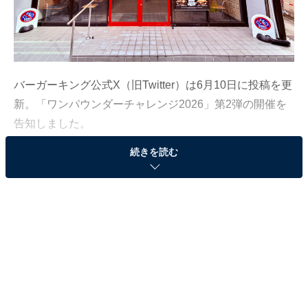
バーガーキング公式X（旧Twitter）は6月10日に投稿を更
新。「ワンパウンダーチャレンジ2026」第2弾の開催を
告知しました。
続きを読む
この記事の執筆者：
All About ニュース編集
部
「All About ニュース」は、ネットの話題から世の中の動きまで、暮
らしの中にあふれる「なぜ？」「どうして？」を分かりやすく伝え
るAll About発のニュースメディアです。お金や仕事、恋愛、ITに関
...続きを読む
する疑問に対して専門家が分かりやすく回答するほか、エンタメ情
報やSNSで話題のトピックスを紹介しています。
※本記事で紹介している商品の購入やサービスの利用により、売上の一部が
オールアバウトに還元されることがあります。