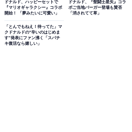
ドナルド、ハッピーセットで
ドナルド、『聖闘士星矢』コラ
w早すぎ。ちゃっかり家近くでも初開催とのことで予約
『マリオギャラクシー』コラボ
ボご当地バーガー登場も賛否
させてもらいました」「今回こそは参加しようと思った
開始！ 「夢みたいに可愛い」
「消されてて草」
のに既に売売切..」「なんかとんでもない事が書いてあ
「とんでもねえ！待ってた」マ
る」「もう完売なんだが…」などの声が寄せられていま
クドナルドの“辛いのはじめま
す。
す”発表にファン沸く「スパチ
キ復活なら嬉しい」