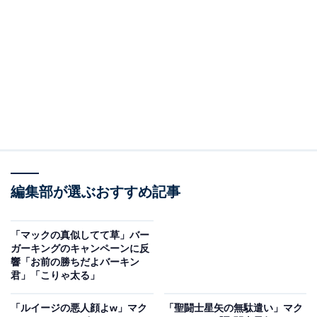
7日間限定、全国80店舗に拡大
「人気イベント『ワンパウンダーチャレンジ2026』第2
弾開催！スモーキーを極めた4枚肉の超大型バーガー
『スモークハウス』が食べたい放題！過去最多全国80店
舗へ拡大！徳島県で初開催！6/19（金）〜6/25（木）の7
日間限定！」と報告した同アカウント。
投稿に載せた画像には、4枚のビーフが重なった「スモ
ークハウス ザ・ワンパウンダー」が大きく写し出され、
編集部が選ぶおすすめ記事
開催エリアとして北海道・宮城・東京・神奈川・埼玉・
千葉・茨城・群馬・静岡・愛知・大阪・兵庫・滋賀・奈
「マックの真似してて草」バー
良・徳島・香川・福岡・熊本が記載されています。
ガーキングのキャンペーンに反
響「お前の勝ちだよバーキン
君」「こりゃ太る」
コメントでは、「ワンパウンダーチャレンジ予約開始1
日目の夜にして、北海道・奈良・徳島以外売り切れだと
「ルイージの悪人顔よw」マク
「聖闘士星矢の無駄遣い」マク