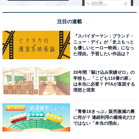
Amazonで見る
注目の連載
『スパイダーマン：ブランド・
バーガーキングのおいしそうな商
次ページ
ニュー・デイ』が「史上もっと
品も見る！
も優しいヒーロー映画」になっ
た理由。予習したい作品は？
20年間「駆け込み実績ゼロ」の
学校も…「こども110番の家」
は本当に必要？ PTAが直面する
理想と現実
「青春18きっぷ」販売激減の裏
に何が？ 連続利用の厳格化だけ
ではない「本当の理由」