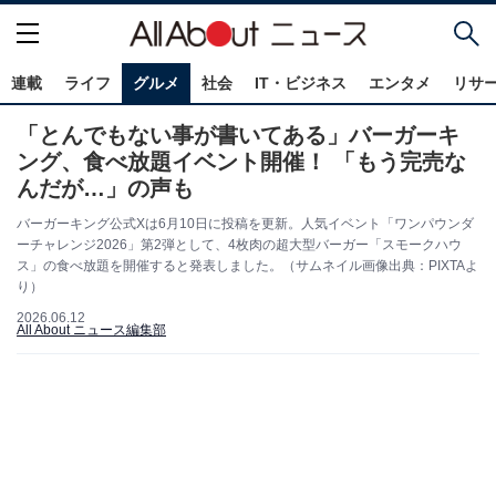
連載
ライフ
グルメ
社会
IT・ビジネス
エンタメ
リサ
「とんでもない事が書いてある」バーガーキ
ング、食べ放題イベント開催！ 「もう完売な
んだが…」の声も
バーガーキング公式Xは6月10日に投稿を更新。人気イベント「ワンパウンダ
ーチャレンジ2026」第2弾として、4枚肉の超大型バーガー「スモークハウ
ス」の食べ放題を開催すると発表しました。（サムネイル画像出典：PIXTAよ
り）
2026.06.12
All About ニュース編集部