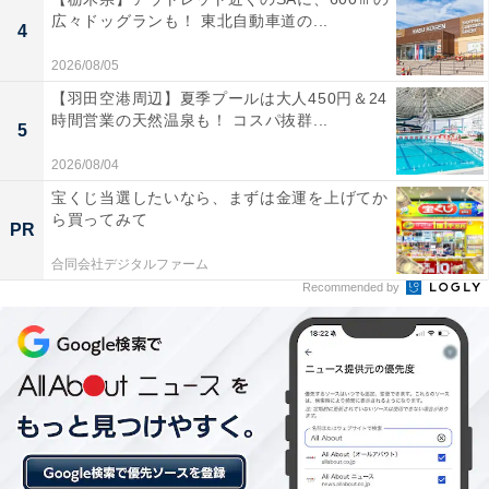
広々ドッグランも！ 東北自動車道の...
4
▼チケットの購入はこちら
https://t.co/9NxJY0gskK
2026/08/05
#バーガーキング
pic.twitter.com/PqP7XjR6y3
【羽田空港周辺】夏季プールは大人450円＆24
時間営業の天然温泉も！ コスパ抜群...
5
— バーガーキング・ジャパン
(@BURGERKINGJAPAN)
June 10, 2026
2026/08/04
宝くじ当選したいなら、まずは金運を上げてか
ら買ってみて
PR
合同会社デジタルファーム
Recommended by
バーガーキング流 逆襲のマーケティング UNDERDOG
MARKETING