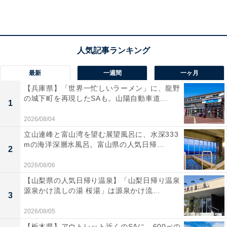
参加費は4900円
参加チケットの購入はバーガーキング特設Webサイトに
て。参加費は4900円です。すでにほとんどの場所、日時
最新
一週間
一ヶ月
でチケットは売り切れていますが、本記事執筆時点では
【兵庫県】「世界一忙しいラーメン」に、龍野
北海道で販売中の枠もあります。気になる人はぜひチェ
の城下町を再現したSAも。山陽自動車道...
1
ックしてみてください。
2026/08/04
立山連峰と富山湾を望む展望風呂に、水深333
人気イベント『ワンパウンダーチャレンジ2026』第
mの海洋深層水風呂。富山県の人気日帰...
2
2弾開催！
2026/08/06
【山梨県の人気日帰り温泉】「山梨日帰り温泉
スモーキーを極めた4枚肉の超大型バーガー「スモ
源泉かけ流しの湯 桜湯」は源泉かけ流...
3
ークハウス」が食べたい放題！
過去最多全国80店舗へ拡大！徳島県で初開催！
2026/08/05
6/19(金)～6/25(木)の7日間限定！
【栃木県】アウトレット近くのSAに、600㎡の