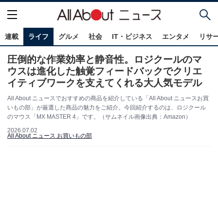
連載
ライフ
グルメ
社会
IT・ビジネス
エンタメ
リサ
圧倒的な作業効率と静音性。ロジクールのマ
ウスは進化した触覚フィードバックでクリエ
イティブワークを支えてくれる大人気モデル
All About ニュースでおすすめの商品を紹介している「All About ニュースお買
いもの部」が厳選した商品の魅力をご紹介。今回紹介するのは、ロジクール
のマウス「MX MASTER 4」です。（サムネイル画像出典：Amazon）
2026.07.02
All About ニュース お買いもの部