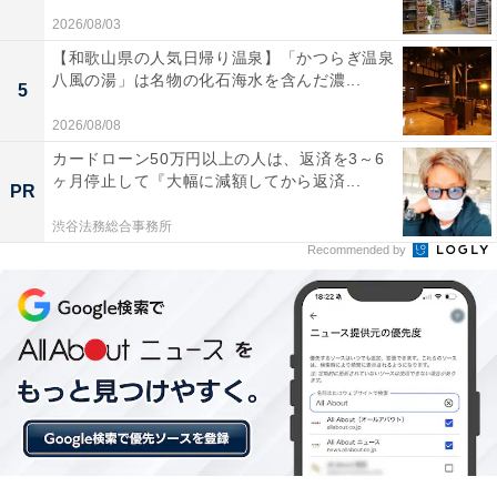
2026/08/03
【和歌山県の人気日帰り温泉】「かつらぎ温泉
八風の湯」は名物の化石海水を含んだ濃...
5
2026/08/08
カードローン50万円以上の人は、返済を3～6
ヶ月停止して『大幅に減額してから返済...
「スクロールが最高に気持ちいい」「クリックが
PR
静かで使いやすい」。「MX MASTER 4」に届い
渋谷法務総合事務所
た口コミは？
Recommended by
実際に「MX MASTER 4」を使用するユーザーからは、
どのような声が届いているのでしょうか。インターネッ
ト上で目立った声を抜粋して紹介します。
高速スクロールの滑らかさと新しい触覚フィードバ
ックの組み合わせが素晴らしく、エクセルやWebブ