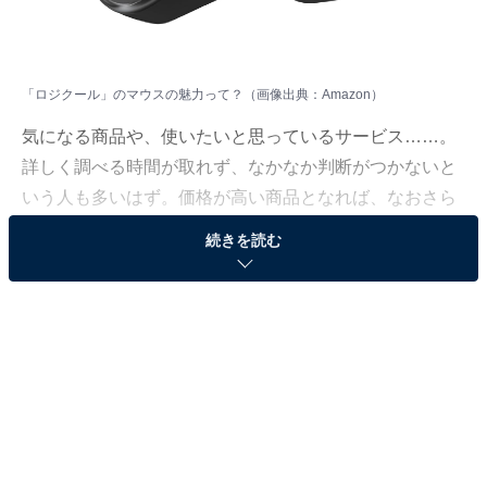
「ロジクール」のマウスの魅力って？（画像出典：Amazon）
気になる商品や、使いたいと思っているサービス……。
詳しく調べる時間が取れず、なかなか判断がつかないと
いう人も多いはず。価格が高い商品となれば、なおさら
ですよね。
続きを読む
そこで、All About ニュースで数千以上の商品紹介コンテ
ンツを手掛けてきたAll About ニュースお買いもの部が、
厳選した商品をご紹介。今回ピックアップするのは、過
去の記事でも大きな注目を集めてきたブランド「ロジク
ール」のマウスです。
※本記事で紹介している商品の購入やサービスの利用により、売上の一部が
オールアバウトに還元されることがあります。