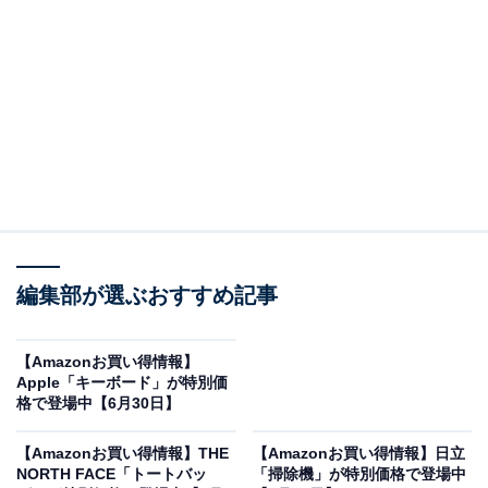
「MX MASTER 4」は先進の触覚フィードバック
と8000dpiの高精度トラッキングを搭載
ロジクールのマウス「MX MASTER 4」。Amazonで1万
9900円で購入することができます。
ロジクールとは？
ロジクール（Logicool）は、革新的なテクノロジーと洗
練された人間工学デザインで世界をリードする周辺機器
編集部が選ぶおすすめ記事
ブランドです。特にビジネスやクリエイティブ向けの
「MX」シリーズは、PC作業の生産性を極限まで高める
【Amazonお買い得情報】
ための機能が凝縮されており、多くのプロフェッショナ
Apple「キーボード」が特別価
ルから絶大な支持を得ています。耐久性と快適性を追求
格で登場中【6月30日】
したそのプロダクトは、現代のワークスタイルに欠かせ
【Amazonお買い得情報】THE
【Amazonお買い得情報】日立
ない存在となっています。
NORTH FACE「トートバッ
「掃除機」が特別価格で登場中