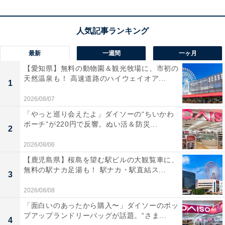
最新
一週間
一ヶ月
【愛知県】無料の動物園＆観光牧場に、市初の
【Amazon.co.jp限定】 ロジクール MX MASTER 4 アド
天然温泉も！ 高速道路のハイウェイオア...
1
バンスド ワイヤレス マウス 触覚フィードバック 静音
MX2400GRd
2026/08/07
Amazonで見る
「やっと巡り会えたよ」ダイソーの“ちいかわ
ポーチ”が220円で反響。ぬい活＆防災...
2
2026/08/06
【鹿児島県】桜島を望む駅ビルの大観覧車に、
無料の駅ナカ足湯も！ 駅ナカ・駅直結ス...
3
2026/08/08
「面白いのあったから購入〜」ダイソーのポッ
プアップランドリーバッグが話題。“さま...
4