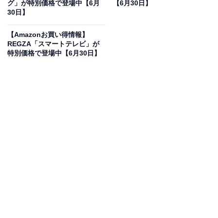
グ」が特別価格で登場中【6月
【6月30日】
30日】
マウス「MX MASTER 4」の魅力は？
本商品は、フラッグシップモデルとして圧倒的な完成度
【Amazonお買い得情報】
REGZA「スマートテレビ」が
を誇る高機能ワイヤレスマウスです。新たに「触覚フィ
特別価格で登場中【6月30日】
ードバック」機能を搭載し、直感的かつ上質な操作感を
実現しながらも、クリック音を抑えた静音設計によりオ
フィスや静かな環境でも周囲を気にせず使用できます。
ガラス面の上でも正確にトラッキング可能な8000dpiの
高性能センサーを備えており、緻密な作業もストレスが
ありません。「MagSpeed電磁気スクロールホイール」
は、1秒間に1000行もの高速スクロールと、1ピクセル単
位の精密な操作を瞬時に切り替えることができます。人
間工学に基づいた手になじむ形状と多彩なカスタムボタ
ンにより、長時間のデスクワークや編集作業を一変させ
てくれるハイエンドモデルです。