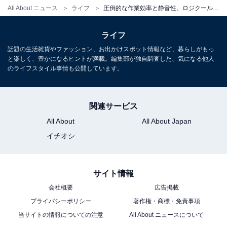
All About ニュース
ライフ
圧倒的な作業効率と静音性。ロジクールのマウスは進化した触覚フィードバックでクリエイティブワークを支えてくれる大人気モデル
ライフ
話題の生活雑貨やファッション、お出かけスポット情報など、暮らしがもっ
と楽しく、豊かになるヒントが満載。編集部が独自調査した、気になる他人
【Amazon.co.jp限定】 ロジクール MX MASTER 4 アド
のライフスタイル事情も公開しています。
バンスド ワイヤレス マウス 触覚フィードバック 静音
MX2400GRd
Amazonで見る
関連サービス
All About
All About Japan
イチオシ
楽天
サイト情報
会社概要
広告掲載
プライバシーポリシー
著作権・商標・免責事項
楽天市場で「MX MASTER 4」を見る
当サイトの情報についての注意
All About ニュースについて