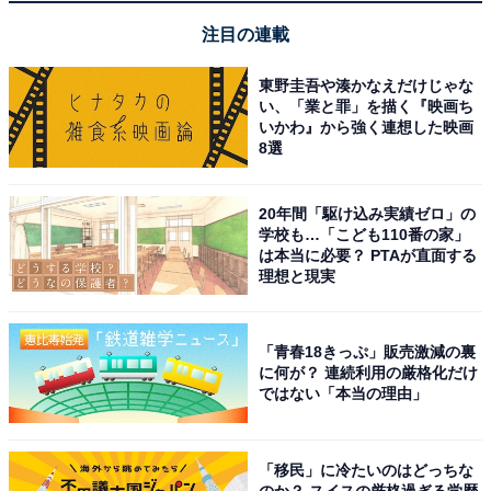
ラウジングの作業効率が爆発的に上がりました。
注目の連載
前作と比べてクリック音が格段に静かになってお
東野圭吾や湊かなえだけじゃな
い、「業と罪」を描く『映画ち
り、在宅勤務中にWeb会議をしていても音がマイク
いかわ』から強く連想した映画
に載らないので非常に満足しています。
8選
20年間「駆け込み実績ゼロ」の
学校も…「こども110番の家」
親指側に配置されたサイドホイールやボタンをアプ
は本当に必要？ PTAが直面する
リごとに細かくカスタマイズできるので、動画編集
理想と現実
やデザイン作業にはなくてはならない存在です。
「青春18きっぷ」販売激減の裏
に何が？ 連続利用の厳格化だけ
ではない「本当の理由」
「移民」に冷たいのはどっちな
のか？ スイスの厳格過ぎる学歴