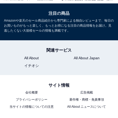
Amazonで見る
注目の商品
Amazonや楽天のセール商品紹介から専門家による独自レビューまで、毎日の
日立「PV-BL2H」
お買いものがもっと楽しく、もっとお得になる注目の商品情報をお届け。見
逃したくない大規模セールの情報も満載です。
関連サービス
All About
All About Japan
イチオシ
日立(HITACHI) 掃除機 ラクかる コードレス スティックク
リーナー PV-BL2H N シャンパンゴールド 日本製 軽量ボ
ディ 自走式
サイト情報
Amazonで見る
会社概要
広告掲載
プライバシーポリシー
著作権・商標・免責事項
当サイトの情報についての注意
All About ニュースについて
日立「PV-BL1C4」