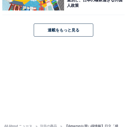
人政策
日立 掃除機 コードレス スティッククリーナー 軽量 1.4kg
自走式 LEDライト 自動モード PV-BL50L パワかるスティ
ック 日本製 ライトゴールド ハンディクリーナー スタンド
式充電台付き
連載をもっと見る
Amazonで見る
日立「PKV-BK3K」
日立(HITACHI) 掃除機 かるパックスティック 紙パック式
スティッククリーナー PKV-BK3K V ライトラベンダー 日
本製 強力パワー 軽量 自走式
All About ニュース
注目の商品
【Amazonお買い得情報】日立「掃除機」が特別価格で登場中【6月30日】