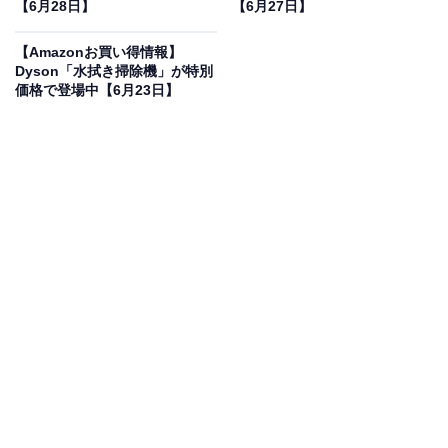
【6月28日】
【6月27日】
【Amazonお買い得情報】
Dyson「水拭き掃除機」が特別
価格で登場中【6月23日】
掃除機 紙パック式 日立 PKV-BK50P-C ベージュ スティッ
ク クリーナー コードレス式 かるパックスティック きわだ
つパワー
Amazonで見る
日立の掃除機「PKV-BK50P-C」は現在11％オフの特別
価格・税込5万6000円販売中です。
この商品のおすすめポイントは？
軽量ボディでありながら、じゅうたんの奥のごみまでし