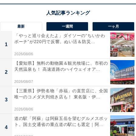
っかり吸い込む強力な吸引力が自慢です！ 一番の魅力
は、ごみ捨てが劇的にラクになる紙パック式であるこ
と。ごみがたまっても吸引力が長持ちする構造で、ほこ
最新
一週間
一ヶ月
りが舞い散る心配もなく衛生的に使えます。軽快な取り
「やっと巡り会えたよ」ダイソーの“ちいかわ
回しで、毎日の掃除が驚くほどスムーズになりますね。
ポーチ”が220円で反響。ぬい活＆防災...
1
2026/08/06
ユーザーからは「紙パックの手軽さが最高」「軽くて吸
【愛知県】無料の動物園＆観光牧場に、市初の
引力も大満足」と高評価！ 一方で、「強モードだと運転
天然温泉も！ 高速道路のハイウェイオア...
2
時間が少し短く感じる」という声も。手入れの手間を減
らして清潔に保ちたい人や、軽さと高い吸引力を両立さ
2026/08/07
せたい人には、おすすめの商品といえそうです。
【三重県】伊勢名物「赤福」の直営店に、全国
唯一のコメダ大判焼き店も！ 東名阪・伊...
3
あわせて読みたい
2026/08/06
【Amazonセール】Anker「急速充電器」が
道の駅「阿蘇」は阿蘇五岳を望むグルメスポッ
特別価格で登場中【1月5日】
ト。国土交通省の重点道の駅にも選定｜阿...
4