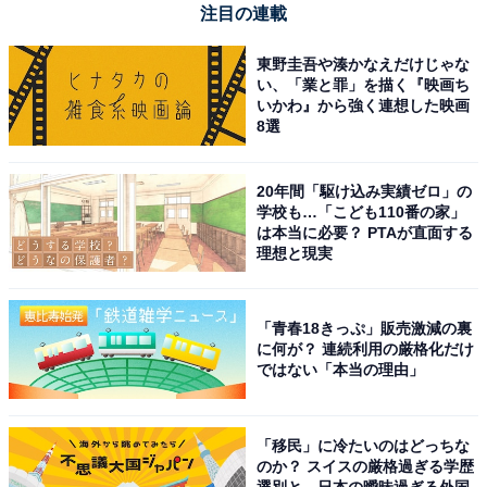
注目の連載
東野圭吾や湊かなえだけじゃな
い、「業と罪」を描く『映画ち
いかわ』から強く連想した映画
8選
サイクロン式スティッククリーナー パワーブーストサイ
クロン 充電式 自走式パワーブラシ サテンブラック 日立
PV-BH900SM-K
20年間「駆け込み実績ゼロ」の
学校も…「こども110番の家」
Amazonで見る
は本当に必要？ PTAが直面する
理想と現実
日立「PV-BL50L」
「青春18きっぷ」販売激減の裏
に何が？ 連続利用の厳格化だけ
ではない「本当の理由」
「移民」に冷たいのはどっちな
のか？ スイスの厳格過ぎる学歴
選別と、日本の曖昧過ぎる外国