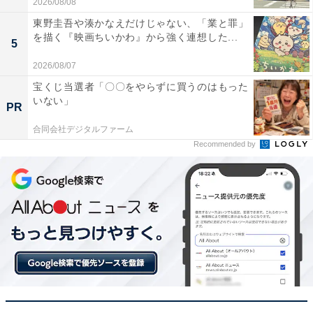
2026/08/08
東野圭吾や湊かなえだけじゃない、「業と罪」
を描く『映画ちいかわ』から強く連想した...
5
2026/08/07
宝くじ当選者「〇〇をやらずに買うのはもった
いない」
PR
合同会社デジタルファーム
Recommended by
【今日チェックしたい】日立の人気商品5選
日立「PV-BH900SM-K」