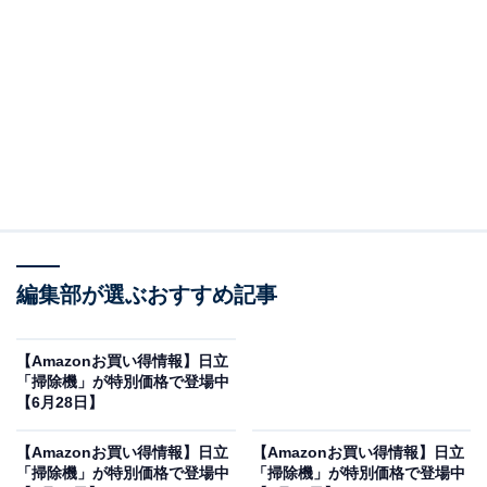
※以下のセール情報は6月30日15時30分現在のもので
す。値段の変更、売り切れの場合もあります。
この記事の執筆者：
All About ニュース お買
いもの部
編集部が選ぶおすすめ記事
Amazonのセール商品から売れ筋ランキングまで、毎日のお買いも
のがもっと楽しく、もっとお得になる情報をお届け。編集部員によ
る独自レビューなど、ここでしか手に入らない情報も満載です。
...続きを読む
【Amazonお買い得情報】日立
「掃除機」が特別価格で登場中
※本記事で紹介している商品の購入やサービスの利用により、売上の一部が
【6月28日】
オールアバウトに還元されることがあります。
【Amazonお買い得情報】日立
【Amazonお買い得情報】日立
日立の「掃除機」が限定価格に！ 11％オフで登場
「掃除機」が特別価格で登場中
「掃除機」が特別価格で登場中