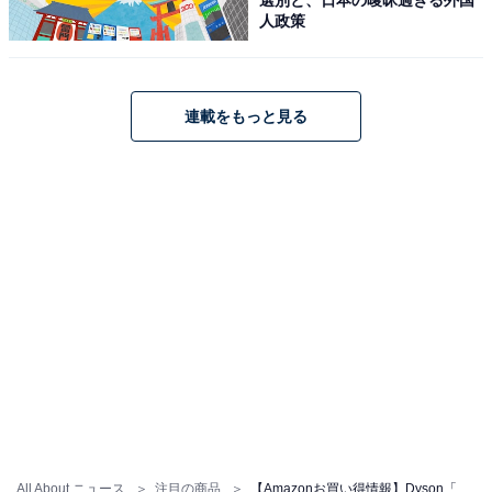
人政策
Dyson(ダイソン) 掃除機 コードレス Dyson V12s Detect
連載をもっと見る
Slim Submarine (SV46 SU) スティック ハンディクリー
ナー サイクロン 水拭き掃除機 充電スタンド付き【パワフ
ルな掃除を、これからは水拭きまで】
Amazonで見る
Dyson「WR04 BC」
All About ニュース
注目の商品
【Amazonお買い得情報】Dyson「水拭き掃除機」が特別価格で登場中【6月23日】