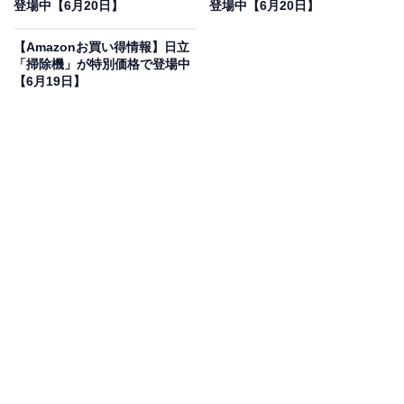
フで登場
登場中【6月20日】
登場中【6月20日】
【Amazonお買い得情報】日立
「掃除機」が特別価格で登場中
【6月19日】
Dyson(ダイソン) 掃除機 コードレス Dyson WashG1™
(WR01) スティッククリーナー 水拭き掃除機 乾湿両用 充
電スタンド【ホコリとべたつきが、まとめて取れる】
Amazonで見る
Dysonの水拭き掃除機「WR01」は現在50％オフの特別
価格・税込3万8500円販売中です。
この商品のおすすめポイントは？