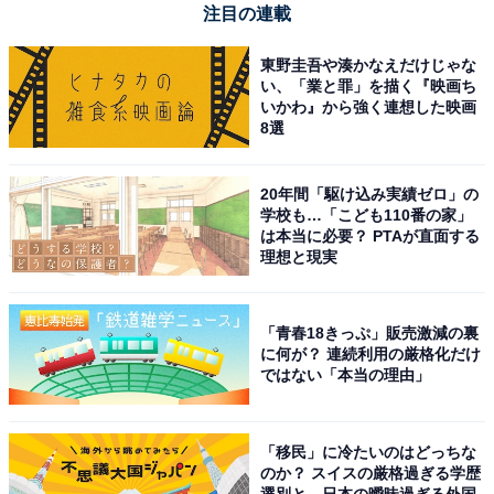
注目の連載
Dyson「WR01 AM」
東野圭吾や湊かなえだけじゃな
い、「業と罪」を描く『映画ち
いかわ』から強く連想した映画
8選
20年間「駆け込み実績ゼロ」の
学校も…「こども110番の家」
は本当に必要？ PTAが直面する
Dyson(ダイソン) 掃除機 コードレス Dyson WashG1™
理想と現実
(WR01 AM) スティッククリーナー
Amazonで見る
「青春18きっぷ」販売激減の裏
に何が？ 連続利用の厳格化だけ
ではない「本当の理由」
Dyson「SV46 SU」
「移民」に冷たいのはどっちな
のか？ スイスの厳格過ぎる学歴
選別と、日本の曖昧過ぎる外国