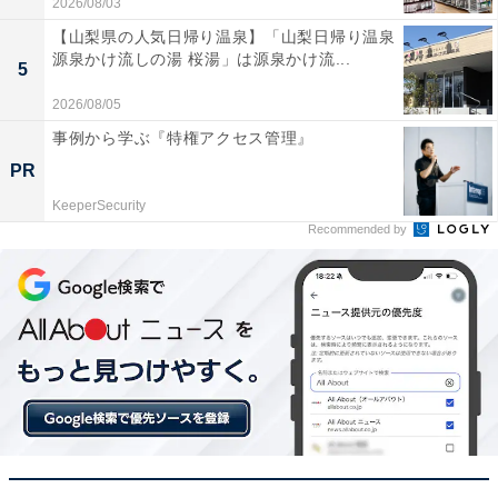
2026/08/03
【Amazonセール】Anker「急速充電器」が
特別価格で登場中【1月5日】
【山梨県の人気日帰り温泉】「山梨日帰り温泉
源泉かけ流しの湯 桜湯」は源泉かけ流...
5
2026/08/05
事例から学ぶ『特権アクセス管理』
PR
KeeperSecurity
Recommended by
【今日チェックしたい】Dysonの人気商品5選