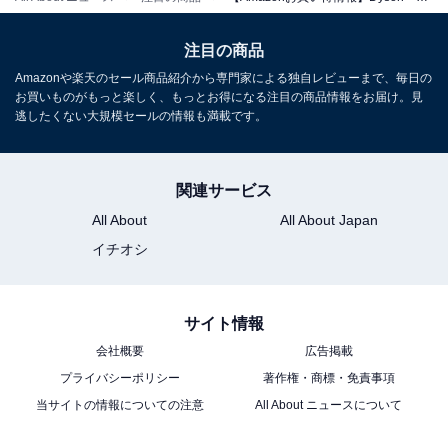
Dyson(ダイソン) PencilWash™ コードレス水拭き掃除機
WR04 BC
注目の商品
Amazonで見る
Amazonや楽天のセール商品紹介から専門家による独自レビューまで、毎日の
お買いものがもっと楽しく、もっとお得になる注目の商品情報をお届け。見
逃したくない大規模セールの情報も満載です。
Dyson「SV49 SU AM」
関連サービス
All About
All About Japan
イチオシ
サイト情報
Dyson(ダイソン) V12s Origin Submarine (SV49 SU AM)
コードレス掃除機
会社概要
広告掲載
Amazonで見る
プライバシーポリシー
著作権・商標・免責事項
当サイトの情報についての注意
All About ニュースについて