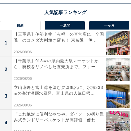
ホコリや髪の毛などのゴミ集めと、床のベタつきや液体
汚れの水拭きが一度にできる画期的なコードレスクリー
ナーです！ 双方向に回転する2つのウェットローラーが
最新
一週間
一ヶ月
頑固な汚れもしっかり除去。常にキレイな水で拭き掃除
【三重県】伊勢名物「赤福」の直営店に、全国
ができる構造なので、衛生面も安心ですね。使用後はボ
唯一のコメダ大判焼き店も！ 東名阪・伊...
1
タン一つで本体を洗浄するセルフクリーニング機能もあ
2026/08/06
り、お手入れの手間を減らせます。
【千葉県】918㎡の県内最大級マーケットか
ら、廃校をリノベした直売所まで。ファー...
2
ユーザーからは「掃除機と水拭きが同時にできて時短に
なる」「床がサラサラになって感動」と絶賛の声が寄せ
2026/08/06
られています。一方で、「本体に重さがあり、持ち運び
立山連峰と富山湾を望む展望風呂に、水深333
mの海洋深層水風呂。富山県の人気日帰...
が大変」という声も。手軽に本格的な床掃除をしたい人
3
や、家事の効率を上げたい人には、おすすめの商品とい
2026/08/06
えそうです。
「これ絶対に便利なやつや」ダイソーの折り畳
み式ランドリーバスケットが高評価「使わ...
4
あわせて読みたい