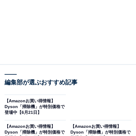
※以下のセール情報は6月23日20時現在のものです。値
段の変更、売り切れの場合もあります。
この記事の執筆者：
All About ニュース お買
いもの部
編集部が選ぶおすすめ記事
Amazonのセール商品から売れ筋ランキングまで、毎日のお買いも
のがもっと楽しく、もっとお得になる情報をお届け。編集部員によ
る独自レビューなど、ここでしか手に入らない情報も満載です。
...続きを読む
【Amazonお買い得情報】
Dyson「掃除機」が特別価格で
※本記事で紹介している商品の購入やサービスの利用により、売上の一部が
登場中【6月21日】
オールアバウトに還元されることがあります。
【Amazonお買い得情報】
【Amazonお買い得情報】
Dysonの「水拭き掃除機」が限定価格に！ 50％オ
Dyson「掃除機」が特別価格で
Dyson「掃除機」が特別価格で