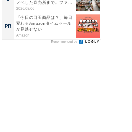
ノベした直売所まで。ファ
は和の
ー...
が...
2026/08/06
2026/08/0
「今日の目玉商品は？」毎日
すべて
変わるAmazonタイムセール
るその
PR
PR
が見逃せない
Amazon
COCO VIL
Recommended by