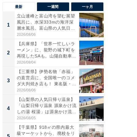
最新
一週間
一ヶ月
立山連峰と富山湾を望む展望
【兵庫
風呂に、水深333mの海洋深
ーメン
1
1
層水風呂。富山県の人気日
再現した
帰...
道...
2026/08/06
2026/08/0
【兵庫県】「世界一忙しいラ
【三重
ーメン」に、龍野の城下町を
「鈴鹿天
2
2
再現したSAも。山陽自動車
は100
道...
2026/08/04
2026/08/0
【三重県】伊勢名物「赤福」
ステラ
の直営店に、全国唯一のコメ
詰め放題
3
3
ダ大判焼き店も！ 東名阪・
00円で「
伊...
2026/08/06
2026/08/0
【山梨県の人気日帰り温泉】
「ミニオ
「山梨日帰り温泉 源泉かけ流
ッグ！ 
4
4
しの湯 桜湯」は源泉かけ流...
ど、夏限
2026/08/05
2026/08/0
【千葉県】918㎡の県内最大
【埼玉
級マーケットから、廃校をリ
「行田天
5
5