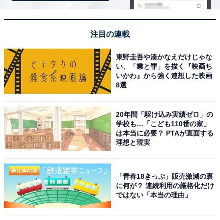
かし）が掲げられ、戦歿者のみたまを慰めるやわらかな
光が広がります。開催期間は7月13日（月）から16日
（木）までで、毎日17時から本殿で祭典が斎行されます
注目の連載
（参列には参拝料一件5000円より）。
東野圭吾や湊かなえだけじゃな
い、「業と罪」を描く『映画ち
期間中は青森ねぶたや阿波踊り、奉納和太鼓、つのだ☆
いかわ』から強く連想した映画
8選
ひろ氏の特別野外コンサートなど多彩な奉納行事も予定
されています。期間限定で本殿に最も近い「中庭」での
夜間参拝（18:00〜21:10、参拝料一人2000円・小学生以
20年間「駆け込み実績ゼロ」の
学校も…「こども110番の家」
下無料）も可能です。境内ではキッチンカー（11:00〜
は本当に必要？ PTAが直面する
21:00）も出店し、遊就館も開館時間を延長（9:00〜
理想と現実
21:00）して特別展を開催します。
「青春18きっぷ」販売激減の裏
開催情報
に何が？ 連続利用の厳格化だけ
ではない「本当の理由」
期間：2026年7月13日（月）〜16日（木）
祭典：毎日17:00〜（本殿）