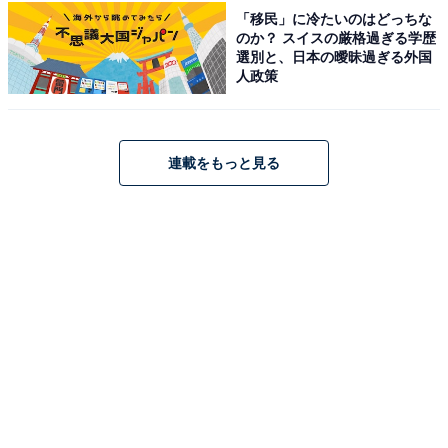
夜間中庭参拝：18:00〜21:10（参拝料一人2000円、小学
「移民」に冷たいのはどっちな
のか？ スイスの厳格過ぎる学歴
生以下無料）
選別と、日本の曖昧過ぎる外国
キッチンカー出店：11:00〜21:00
人政策
アクセス
東京都千代田区九段北3-1-1
連載をもっと見る
東西線・半蔵門線・都営新宿線「九段下駅」（出口1）
より徒歩約5分 等
TEL：03-3261-8326（靖國神社社務所）
あわせて読みたい
【東京都】3館すべて入館無料！ 上野の殿
堂、銀座最古の画廊、東大の驚異の標本。個
性派アートスポット3選