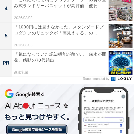
み式ランドリーバスケットが高評価「使わ...
4
2026/08/03
「1000円には見えなかった」スタンダードプ
ロダクツのリュックが「高見えする」の...
5
2026/08/03
「気になっていた認知機能が菌で…」森永が開
発。感動の70代続出
PR
森永乳業
Recommended by
みたままつり（写真はイメージです）
千代田区の靖國神社で開催される「みたままつり」は、
昭和22年に始まった日本古来の信仰にちなんだ祭りで、
2026年で第79回を迎えます。境内に数多くの献灯（みあ