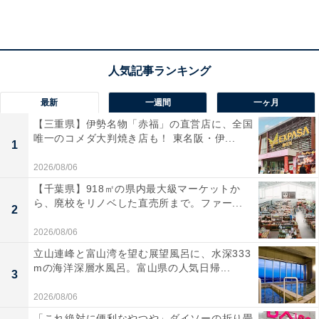
最新
一週間
一ヶ月
【三重県】伊勢名物「赤福」の直営店に、全国
唯一のコメダ大判焼き店も！ 東名阪・伊...
1
2026/08/06
【千葉県】918㎡の県内最大級マーケットか
ら、廃校をリノベした直売所まで。ファー...
2
2026/08/06
立山連峰と富山湾を望む展望風呂に、水深333
「みたままつり」は7月13日〜16日！ 数万の献灯
mの海洋深層水風呂。富山県の人気日帰...
3
が境内を照らす靖國神社の夏祭り
2026/08/06
「これ絶対に便利なやつや」ダイソーの折り畳