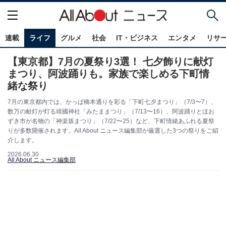
連載
ライフ
グルメ
社会
IT・ビジネス
エンタメ
リサ
【東京都】7月の夏祭り3選！ 七夕飾りに献灯
まつり、阿波踊りも。家族で楽しめる下町情
緒な祭り
7月の東京都内では、かっぱ橋本通りを彩る「下町七夕まつり」（7/3〜7）、
数万の献灯が灯る靖國神社「みたままつり」（7/13〜16）、阿波踊りとほお
ずき市が名物の「神楽坂まつり」（7/22〜25）など、下町情緒あふれる夏祭
りが多数開催されます。All About ニュース編集部が厳選した3つの祭りをご紹
介します。
2026.06.30
All About ニュース編集部