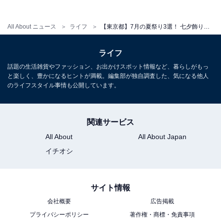
All About ニュース
ライフ
【東京都】7月の夏祭り3選！ 七夕飾りに献灯まつり、阿波踊りも。家族で楽しめる下町情緒な祭り
ライフ
話題の生活雑貨やファッション、お出かけスポット情報など、暮らしがもっ
と楽しく、豊かになるヒントが満載。編集部が独自調査した、気になる他人
のライフスタイル事情も公開しています。
関連サービス
All About
All About Japan
「神楽坂まつり」は7月22日〜25日！ ほおずき市
イチオシ
と本格阿波踊りが楽しめる新宿の夏の風物詩
サイト情報
会社概要
広告掲載
プライバシーポリシー
著作権・商標・免責事項