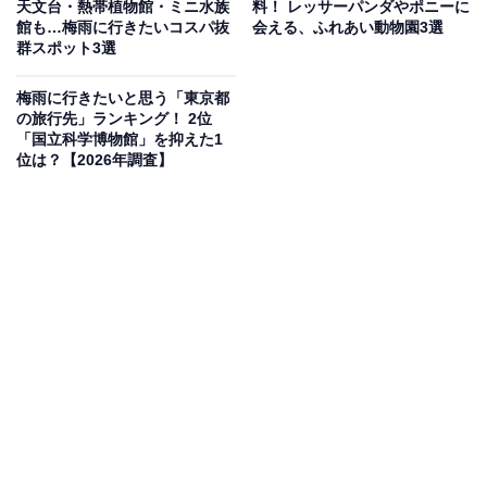
天文台・熱帯植物館・ミニ水族
料！ レッサーパンダやポニーに
館も…梅雨に行きたいコスパ抜
会える、ふれあい動物園3選
七夕飾り：2026年7月3日（金）〜7日（火）
群スポット3選
メインイベント（歩行者天国・模擬店）：7月4日
（土）・5日（日）10:00〜19:00
梅雨に行きたいと思う「東京都
の旅行先」ランキング！ 2位
「国立科学博物館」を抑えた1
アクセス
位は？【2026年調査】
かっぱ橋本通り（昭和通り〜国際通り）
JR「上野駅」・「鶯谷駅」から徒歩約8分、東京メトロ
日比谷線「入谷駅」・銀座線「田原町駅」・「稲荷町
駅」から徒歩約5分、つくばエクスプレス「浅草駅」か
ら徒歩約3分
TEL：03-5856-3674（下町七夕まつり実行委員会）
あわせて読みたい
【東京都】大人500円以下、子どもは無料
も！ 植物の温室や美しい花畑……都内で行き
たい公園3選