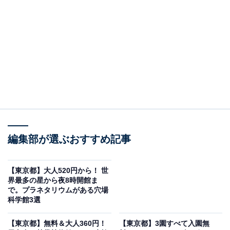
下町七夕まつり（写真はイメージです）
台東区の「かっぱ橋本通り」で開催される「下町七夕ま
つり」は、2026年で第39回を迎える台東区の夏の風物詩
です。浅草六区の西から道具街を横切り上野にかけて1.2
キロメートル続く通りに、提灯や色とりどりの笹飾りが
飾られ、下町ならではの風情を演出します。開催期間は
7月3日（金）から7日（火）までです。
メインイベントは7月4日（土）・5日（日）の午前10時
編集部が選ぶおすすめ記事
～午後7時まで。この時間帯はかっぱ橋本通りが歩行者
天国となり、地元商店によるさまざまな模擬店が並び、
【東京都】大人520円から！ 世
音楽や踊りのパフォーマンスとともに縁日の雰囲気を存
界最多の星から夜8時開館ま
分に楽しめます。JR上野駅やつくばエクスプレス浅草駅
で。プラネタリウムがある穴場
科学館3選
から徒歩圏内とアクセスも良好です。
【東京都】無料＆大人360円！
【東京都】3園すべて入園無
開催情報