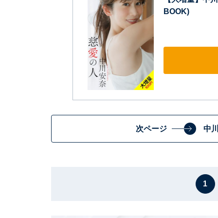
BOOK)
次ページ
中
1