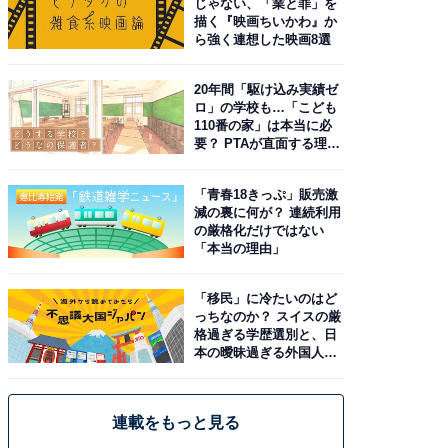
じゃない、「業と罪」を
描く『映画ちいかわ』か
ら強く連想した映画8選
20年間「駆け込み実績ゼ
ロ」の学校も…「こども
110番の家」は本当に必
要？ PTAが直面する理想
と現実
「青春18きっぷ」販売激
減の裏に何が？ 連続利用
の厳格化だけではない
「本当の理由」
「移民」に冷たいのはど
っちなのか？ スイスの厳
格過ぎる学歴選別と、日
本の曖昧過ぎる外国人政
策
連載をもっと見る