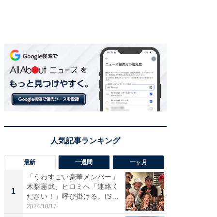
最新
一週間
一ヶ月
「うわすごい豪華メンバー」
「さす
木梨憲武、ヒロミへ「連絡く
は」高
1
1
ださい！」呼び掛ける。IS
災地を
S...
「カ...
2024/10/17
2026/08/0