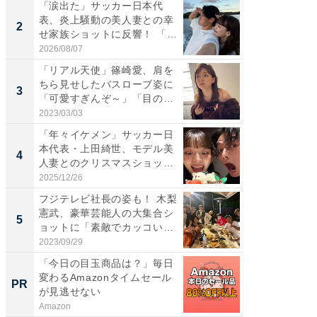
「涙出た」サッカー日本代
「女の
表、炎上騒動の美人妻との幸
介、バ
2
2
せ家族ショットに反響！ 「最
らのプレ
高...
愛...
2026/08/07
2026/08/0
「リアル天使」篠崎愛、肩を
「脚が
ちら見せしたバスローブ姿に
横川尚
3
3
「可愛すぎんぞ～」「目の表
ムキな姿
情...
刃...
2023/03/03
2026/08/0
「年々イケメン」サッカー日
「え、
本代表・上田綺世、モデル美
芸人、2
4
4
人妻とのクリスマスショット
エットに
に...
2025/12/26
2026/08/0
フジテレビ社長の姿も！ 木梨
「脳がバ
憲武、豪華芸能人の大集合シ
装姿が話
5
5
ョットに「素敵でカッコい
のお父さ
い...
2023/09/29
2026/08/0
「今日の目玉商品は？」毎日
競馬予
変わるAmazonタイムセール
書きま
PR
PR
が見逃せない
Amazon
他力本願