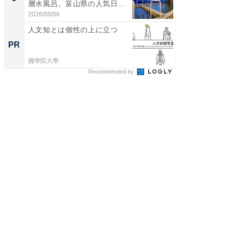
層水風呂。富山県の人気日
層水風
帰...
帰...
2026/08/06
2026/08/0
人文知とは個性の上に立つ
人文知
PR
PR
國學院大學
國學院大
Recommended by