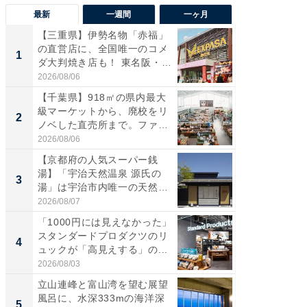
最新
一週間
一ヶ月
【三重県】伊勢名物「赤福」
【兵庫
の直営店に、全国唯一のコメ
ーメン
1
1
ダ大判焼き店も！ 東名阪・
再現した
伊...
道...
2026/08/06
2026/08/0
【千葉県】918㎡の県内最大
【三重
級マーケットから、廃校をリ
の直営
2
2
ノベした直売所まで。ファ
ダ大判焼
ー...
伊...
2026/08/06
2026/08/0
【京都府の人気スーパー銭
【千葉県
湯】「宇治天然温泉 源氏の
級マー
3
3
湯」は宇治市内唯一の天然温
ノベし
泉と...
ー...
2026/08/07
2026/08/0
「1000円には見えなかった」
ステラ
スタンダードプロダクツのリ
詰め放題
4
4
ュックが「高見えする」の...
00円で「
2026/08/03
2026/08/0
立山連峰と富山湾を望む展望
立山連
風呂に、水深333mの海洋深
風呂に、
5
5