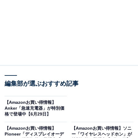
※以下のセール情報は7月1日17時45分現在のものです。
値段の変更、売り切れの場合もあります。
※本記事で紹介している商品の購入やサービスの利用により、売上の一部が
オールアバウトに還元されることがあります。
パナソニックの「ヘアドライヤー」が限定価格
に！ 7％オフで登場
編集部が選ぶおすすめ記事
【Amazonお買い得情報】
Anker「急速充電器」が特別価
格で登場中【6月29日】
【Amazonお買い得情報】
【Amazonお買い得情報】ソニ
Pioneer「ディスプレイオーデ
ー「ワイヤレスヘッドホン」が