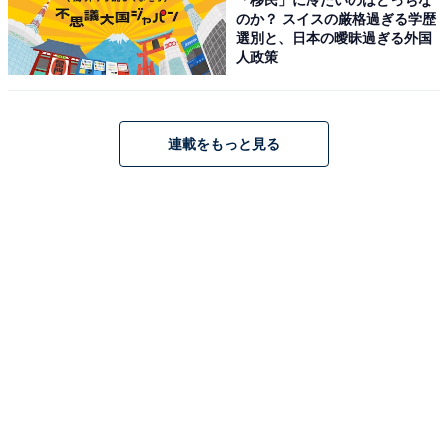
のか？ スイスの厳格過ぎる学歴
選別と、日本の曖昧過ぎる外国
人政策
連載をもっと見る
パナソニック ドライヤー イオニティ マイナスイオン 速乾
大風量 EH-NE5M-A アイスブルー
Amazonで見る
パナソニック「EH-NE7N-H」