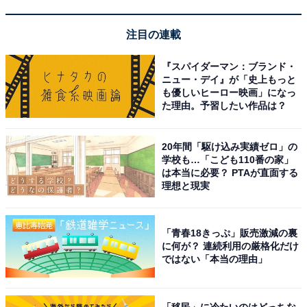
注目の連載
パナソニック「EH-NE8N-W」
『スパイダーマン：ブランド・
ニュー・デイ』が「史上もっと
も優しいヒーロー映画」になっ
た理由。予習したい作品は？
20年間「駆け込み実績ゼロ」の
学校も…「こども110番の家」
は本当に必要？ PTAが直面する
パナソニック ドライヤー イオニティ Wミネラル&マイナ
理想と現実
スイオン コンパクト 大風量 軽量 速乾 モダンホワイト
EH-NE8N-W
Amazonで見る
「青春18きっぷ」販売激減の裏
に何が？ 連続利用の厳格化だけ
ではない「本当の理由」
パナソニック「EH-NE5M-A」
「移民」に冷たいのはどっちな