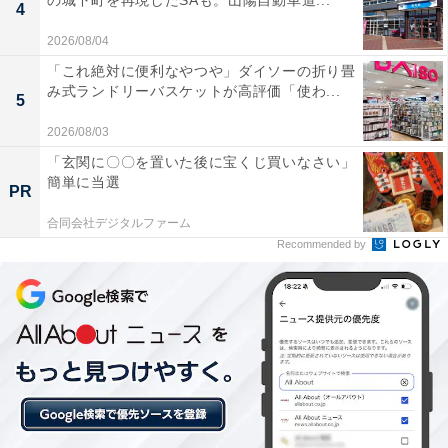
の城下町を再現したSAも。山陽自動車道...
4
2026/08/04
「これ絶対に便利なやつや」ダイソーの折り畳
【今日チェックしたい】パナソニックの人気商品5
み式ランドリーバスケットが高評価「使わ...
5
選
2026/08/03
「玄関に〇〇を置いた後に宝くじ買いなさい」
パナソニック「EH-NA0K-K」
簡単に当選
PR
合同会社デジタルファーム
Recommended by
パナソニック ヘアドライヤー ナノケア EH-NA0K-K 高浸
透ナノイー&ミネラル搭載 コンパクト ナイトキャップノ
ズル チャコールブラック
Amazonで見る