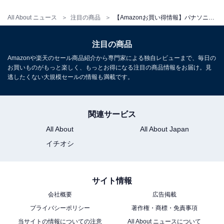
All About ニュース
注目の商品
【Amazonお買い得情報】パナソニック「ヘアドライヤー」が特別価格で登場中【7月1日】
注目の商品
パナソニック ドライヤー イオニティ ダブルミネラル＆マ
イナスイオン 速乾 大風量 ダークグレー EH-NE7N-H
Amazonや楽天のセール商品紹介から専門家による独自レビューまで、毎日の
お買いものがもっと楽しく、もっとお得になる注目の商品情報をお届け。見
Amazonで見る
逃したくない大規模セールの情報も満載です。
パナソニック「EH-NC50-K」
関連サービス
All About
All About Japan
イチオシ
サイト情報
会社概要
広告掲載
プライバシーポリシー
著作権・商標・免責事項
当サイトの情報についての注意
All About ニュースについて