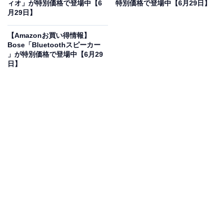
ィオ」が特別価格で登場中【6
特別価格で登場中【6月29日】
月29日】
パナソニック ヘアドライヤー ナノケア ナノイー 静電気抑
【Amazonお買い得情報】
制 ホワイト EH-NA2K-W
Bose「Bluetoothスピーカー
」が特別価格で登場中【6月29
Amazonで見る
日】
パナソニックのヘアドライヤー「EH-NA2K-W」は現在
7％オフの特別価格・税込1万3000円販売中です。
この商品のおすすめポイントは？
重さ約475gという軽量・コンパクト設計ながら、「ナノ
イー」が髪に浸透し、うねりを抑えてなめらかな指通り
へと導きます！ 微細な「ナノイー」が髪の水分バランス
を整え、さらに静電気抑制機能で髪の広がりを抑えてく
れるのが魅力ですね。場所を取らないサイズ感で、旅行
やジムへの持ち運びにもぴったりです。