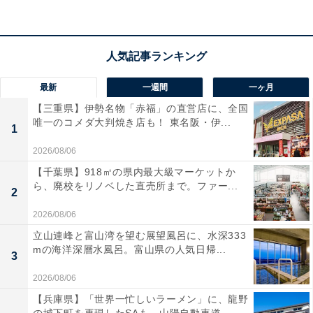
ユーザーからは「軽くて手が疲れない」「髪がしっとり
サラサラになる」という声があがっています。一方で、
「上位モデルに比べると風量が少し物足りない」という
最新
一週間
一ヶ月
声も。軽さと髪への優しさを両立させたい人は、購入を
【三重県】伊勢名物「赤福」の直営店に、全国
検討してみてもよいかもしれません。
唯一のコメダ大判焼き店も！ 東名阪・伊...
1
2026/08/06
【千葉県】918㎡の県内最大級マーケットか
ら、廃校をリノベした直売所まで。ファー...
2
2026/08/06
立山連峰と富山湾を望む展望風呂に、水深333
mの海洋深層水風呂。富山県の人気日帰...
3
2026/08/06
【兵庫県】「世界一忙しいラーメン」に、龍野