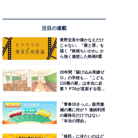
注目の連載
東野圭吾や湊かなえだけ
じゃない、「業と罪」を
描く『映画ちいかわ』か
ら強く連想した映画8選
20年間「駆け込み実績ゼ
ロ」の学校も…「こども
110番の家」は本当に必
要？ PTAが直面する理想
と現実
「青春18きっぷ」販売激
減の裏に何が？ 連続利用
の厳格化だけではない
「本当の理由」
「移民」に冷たいのはど