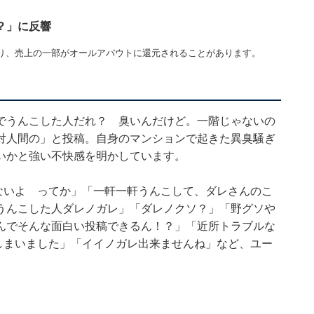
？」に反響
り、売上の一部がオールアバウトに還元されることがあります。
でうんこした人だれ？ 臭いんだけど。一階じゃないの
対人間の」と投稿。自身のマンションで起きた異臭騒ぎ
いかと強い不快感を明かしています。
ないよ ってか」「一軒一軒うんこして、ダレさんのこ
うんこした人ダレノガレ」「ダレノクソ？」「野グソや
んでそんな面白い投稿できるん！？」「近所トラブルな
しまいました」「イイノガレ出来ませんね」など、ユー