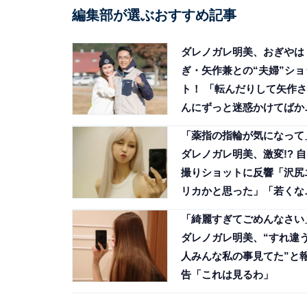
編集部が選ぶおすすめ記事
ダレノガレ明美、おぎやは
ぎ・矢作兼との“夫婦”ショ
ト！ 「転んだりして矢作さ
んにずっと迷惑かけてばか
で」
「薬指の指輪が気になって
ダレノガレ明美、激変!? 自
撮りショットに反響「沢尻
リカかと思った」「若くな
てる」
「綺麗すぎてごめんなさい
ダレノガレ明美、“すれ違
人みんな私の事見てた”と
告「これは見るわ」