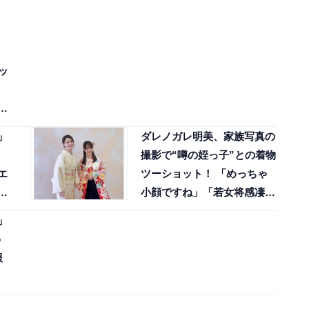
ッ
り
」
ダレノガレ明美、家族写真の
撮影で“噂の姪っ子”との着物
エ
ツーショット！ 「めっちゃ
っ
小顔ですね」「若女将感凄
い」
」
う
報