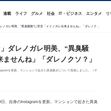
連載
ライフ
グルメ
社会
IT・ビジネス
エンタメ
リ
「やばい人もいるもんだな」ダレノガレ明美、“異臭騒動”に苦言「イイノガレ出来ませんね」「ダレノクソ？」
」ダレノガレ明美、“異臭騒
来ませんね」「ダレノクソ？」
tagramを更新。マンションで起きた異臭騒ぎについて投稿しました。（サ
、自身のInstagramを更新。マンションで起きた異臭