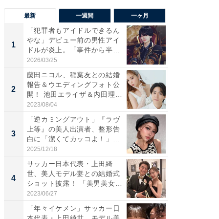
最新
一週間
一ヶ月
「犯罪者もアイドルできるん
「さす
やな」デビュー前の男性アイ
は」高
1
1
ドルが炎上。「事件から半年
災地を
も...
「カ...
2026/03/25
2026/08/0
藤田ニコル、稲葉友との結婚
「女の
報告＆ウエディングフォト公
介、バ
2
2
開！ 池田エライザ＆内田理
らのプレ
央...
愛...
2023/08/04
2026/08/0
「逆カミングアウト」『ラヴ
「脚が
上等』の美人出演者、整形告
横川尚
3
3
白に「潔くてカッコよ！」
ムキな姿
「好...
刃...
2025/12/18
2026/08/0
サッカー日本代表・上田綺
「え、
世、美人モデル妻との結婚式
芸人、2
4
4
ショット披露！ 「美男美女」
エットに
「...
2023/06/27
2026/08/0
「年々イケメン」サッカー日
「脳がバ
本代表・上田綺世、モデル美
装姿が話