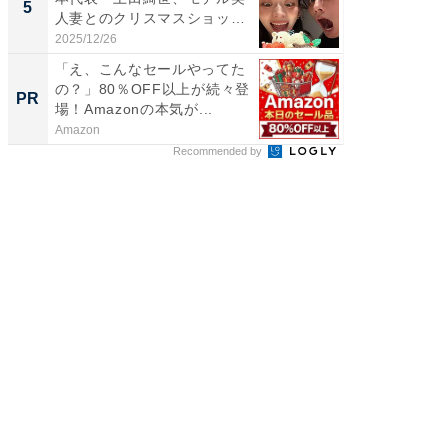
5
5
人妻とのクリスマスショット
のお父さ
に...
2025/12/26
2026/08/0
「え、こんなセールやってた
20代が
の？」80％OFF以上が続々登
その育
PR
PR
場！Amazonの本気が...
Amazon
シンプレ
Recommended by