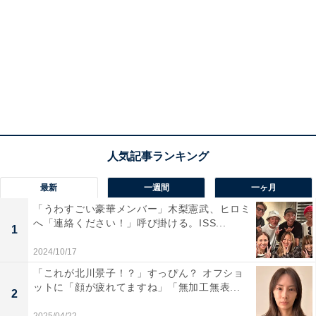
最新
一週間
一ヶ月
「うわすごい豪華メンバー」木梨憲武、ヒロミ
へ「連絡ください！」呼び掛ける。ISS...
1
2024/10/17
「これが北川景子！？」すっぴん？ オフショ
ットに「顔が疲れてますね」「無加工無表...
2