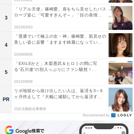
2025/04/22
「リアル天使」篠崎愛、肩をちら見せしたバス
ローブ姿に「可愛すぎんぞ～」「目の表情...
3
2023/03/03
「普通でいて極上の女・神」篠崎愛、肌見せの
美しい姿に反響「ますます綺麗になってい...
4
2026/08/06
「EXILEかと」木梨憲武＆ヒロミの間に写
る“石川遼”の別人っぷりにファン騒然！...
5
2022/09/09
リボ地獄から抜け出したい人は、返済を3～6
ヶ月停止して『大幅に減額してから返済す...
PR
渋谷法務総合事務所
Recommended by