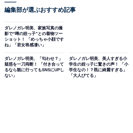
編集部が選ぶおすすめ記事
ダレノガレ明美、家族写真の撮
影で“噂の姪っ子”との着物ツー
ショット！ 「めっちゃ小顔です
ね」「若女将感凄い」
ダレノガレ明美、「匂わせ？」
ダレノガレ明美、美人すぎる小
疑惑を一刀両断！ 「付き合って
学生の姪っ子に驚きの声！ 「小
るなら観に行ってもSNSにUPし
学生なの！？既に綺麗すぎる」
ない」
「大人びてる」