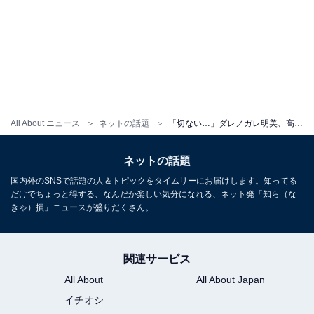
All About ニュース
ネットの話題
「切ない…」ダレノガレ明美、高級ブーツが格安ブランドと間違えられる「胸が痛くなってきた」「さすがにこれは間違える」
ネットの話題
国内外のSNSで話題の人＆トピックをタイムリーにお届けします。知ってる
だけでちょっと得する、なんだか楽しい気分になれる、ネット発「知ら（な
きゃ）損」ニュースが盛りだくさん。
関連サービス
All About
All About Japan
イチオシ