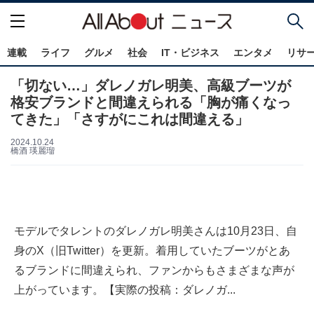
連載
ライフ
グルメ
社会
IT・ビジネス
エンタメ
リサ
「切ない…」ダレノガレ明美、高級ブーツが
格安ブランドと間違えられる「胸が痛くなっ
てきた」「さすがにこれは間違える」
2024.10.24
橋酒 瑛麗瑠
モデルでタレントのダレノガレ明美さんは10月23日、自
身のX（旧Twitter）を更新。着用していたブーツがとあ
るブランドに間違えられ、ファンからもさまざまな声が
上がっています。【実際の投稿：ダレノガ...