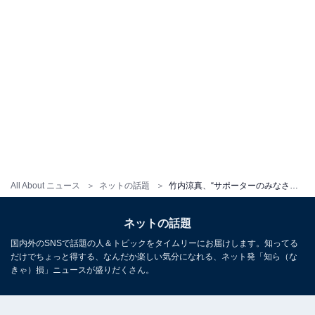
All About ニュース
ネットの話題
竹内涼真、“サポーターのみなさんと共闘”雄叫び上げる姿に反響！ 「絶対ブラジルに勝ちましょう！」
ネットの話題
国内外のSNSで話題の人＆トピックをタイムリーにお届けします。知ってる
だけでちょっと得する、なんだか楽しい気分になれる、ネット発「知ら（な
きゃ）損」ニュースが盛りだくさん。