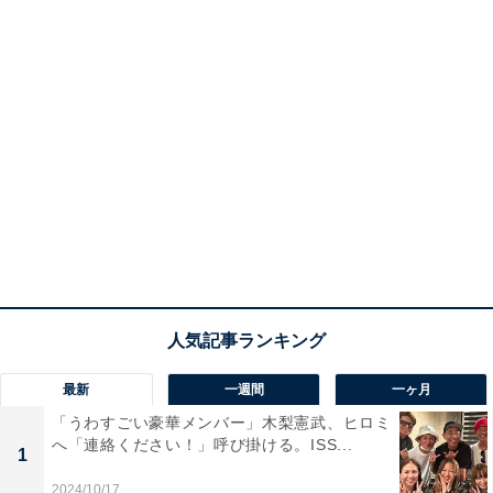
最新
一週間
一ヶ月
「うわすごい豪華メンバー」木梨憲武、ヒロミ
へ「連絡ください！」呼び掛ける。ISS...
1
2024/10/17