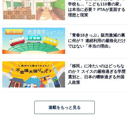
学校も…「こども110番の家」
は本当に必要？ PTAが直面する
理想と現実
「青春18きっぷ」販売激減の裏
に何が？ 連続利用の厳格化だけ
ではない「本当の理由」
「移民」に冷たいのはどっちな
のか？ スイスの厳格過ぎる学歴
選別と、日本の曖昧過ぎる外国
人政策
連載をもっと見る