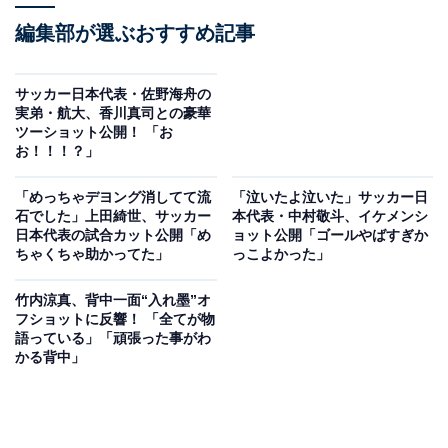
編集部が選ぶおすすめ記事
サッカー日本代表・佐野海舟の
実弟・航大、香川真司との豪華
ツーショット公開！ 「お
お！！！？」
「めっちゃデヨング消してて流
「泣いたよ泣いた」サッカー日
石でした」上田綺世、サッカー
本代表・中村敬斗、イケメンシ
日本代表の試合カット公開「め
ョット公開「ゴールやばすぎか
ちゃくちゃ助かってた」
っこよかった」
竹内涼真、背中一面“入れ墨”オ
フショットに反響！ 「全てが物
語っている」「頑張った事がわ
かる背中」