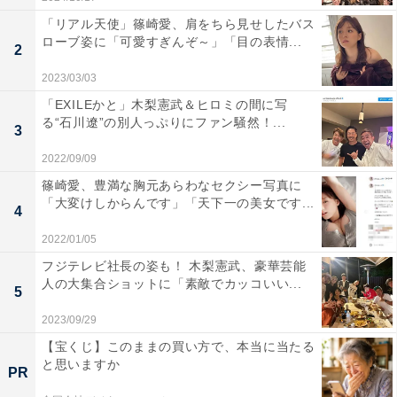
「リアル天使」篠崎愛、肩をちら見せしたバス
ローブ姿に「可愛すぎんぞ～」「目の表情...
2
2023/03/03
「EXILEかと」木梨憲武＆ヒロミの間に写
る“石川遼”の別人っぷりにファン騒然！...
3
2022/09/09
篠崎愛、豊満な胸元あらわなセクシー写真に
「大変けしからんです」「天下一の美女です...
4
2022/01/05
フジテレビ社長の姿も！ 木梨憲武、豪華芸能
人の大集合ショットに「素敵でカッコいい...
5
2023/09/29
【宝くじ】このままの買い方で、本当に当たる
と思いますか
PR