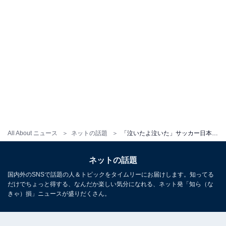
All About ニュース
ネットの話題
「泣いたよ泣いた」サッカー日本代表・中村敬斗、イケメンショット公開「ゴールやばすぎかっこよかった」
ネットの話題
国内外のSNSで話題の人＆トピックをタイムリーにお届けします。知ってる
だけでちょっと得する、なんだか楽しい気分になれる、ネット発「知ら（な
きゃ）損」ニュースが盛りだくさん。