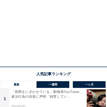
最新
一週間
一ヶ月
「世間をにぎわせている」動物系YouTuber、
違法行為の告発に声明「飼育してい...
1
2025/02/07