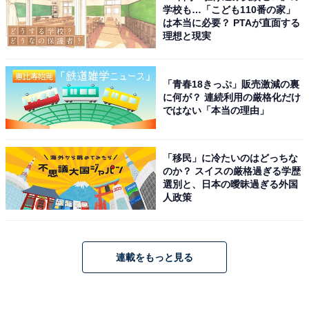
学校も…「こども110番の家」
は本当に必要？ PTAが直面する
理想と現実
「青春18きっぷ」販売激減の裏
に何が？ 連続利用の厳格化だけ
ではない「本当の理由」
「移民」に冷たいのはどっちな
のか？ スイスの厳格過ぎる学歴
選別と、日本の曖昧過ぎる外国
人政策
連載をもっと見る