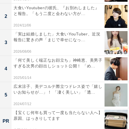
大食いYoutuberの彼氏、『お別れしました』
と報告。「もう二度と会わない方が...
2
2024/11/06
「実は結婚しました」大食いYouTuber、近況
報告に驚きの声「まじで幸せになっ...
3
2026/08/06
「何て美しく端正なお顔立ち」神崎恵、美男子
すぎる次男の顔出しショット公開！ 「め...
4
2025/01/14
広末涼子、美デコルテ際立つドレス姿で「嬉し
いお知らせが…」！ 「凄く美しい」「透...
5
2024/07/12
【宝くじ何年も買って一度も当たらない人へ】
原因、はっきりしてます
PR