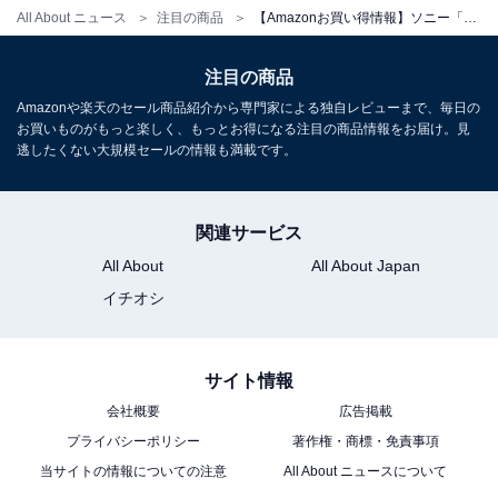
All About ニュース
注目の商品
【Amazonお買い得情報】ソニー「ワイヤレスヘッドホン」が特別価格で登場中【6月30日】
ソニー「WH-CH520」
注目の商品
Amazonや楽天のセール商品紹介から専門家による独自レビューまで、毎日の
お買いものがもっと楽しく、もっとお得になる注目の商品情報をお届け。見
逃したくない大規模セールの情報も満載です。
関連サービス
All About
All About Japan
ソニー(SONY) ワイヤレスヘッドホン WH-
CH520:Bluetooth対応/軽量設計 約147g/専用アプリ対応
イチオシ
により好みの音質にカスタマイズできる「イコライザー」
設定対応/ブラック WH-CH520 B 小
Amazonで見る
サイト情報
会社概要
広告掲載
プライバシーポリシー
著作権・商標・免責事項
ソニー「WI-C100」
当サイトの情報についての注意
All About ニュースについて