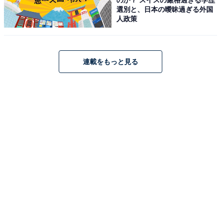
Audio対応/ブラック WH-CH720N B
選別と、日本の曖昧過ぎる外国
人政策
Amazonで見る
ソニー「WH-1000XM4」
連載をもっと見る
ソニー(SONY) ワイヤレスノイズキャンセリングヘッドホ
ン WH-1000XM4 : LDAC/Amazon Alexa搭載/Bluetooth/
ハイレゾ 最大30時間連続再生 密閉型 マイク付 2020年モ
デル 360 Reality Audio認定モデル ブラック WH-
1000XM4 BM
Amazonで見る