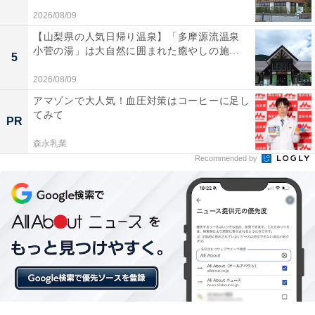
2026/08/09
【山梨県の人気日帰り温泉】「多摩源流温泉
耳を包み込むパッドが柔らかく長時間つけていても
小菅の湯」は大自然に囲まれた癒やしの施...
5
全く痛くならないのが嬉しいです
2026/08/09
アマゾンで大人気！血圧対策はコーヒーに足し
てみて
お腹に響くような大迫力のサウンドを楽しみたい人や、
PR
静寂の中で音楽にどっぷり浸りたい人には、おすすめの
森永乳業
商品といえそうです。
Recommended by