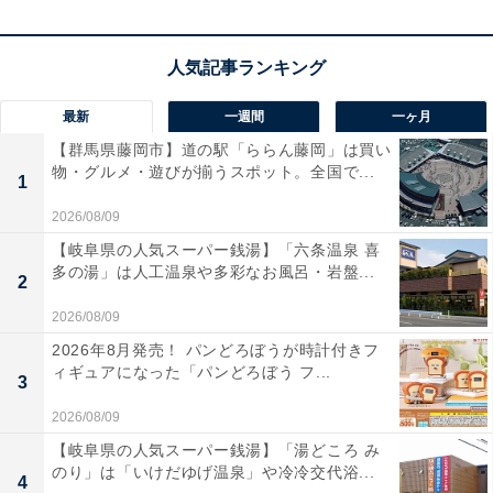
アな通話性能も魅力ですね。お気に入りの楽曲がライブ
会場のような臨場感で蘇り、毎日の通勤やリラックスタ
イムが格別な時間に変わります。
最新
一週間
一ヶ月
ソニーのワイヤレスヘッドホン「WH-ULT900N」の
【群馬県藤岡市】道の駅「ららん藤岡」は買い
口コミは？
物・グルメ・遊びが揃うスポット。全国で...
1
ソニーのワイヤレスヘッドホン「WH-ULT900N」には以
2026/08/09
下のような口コミが寄せられています。
【岐阜県の人気スーパー銭湯】「六条温泉 喜
多の湯」は人工温泉や多彩なお風呂・岩盤...
2
重低音の響きが本当に素晴らしくてまるでライブ会
2026/08/09
場にいるような臨場感です
2026年8月発売！ パンどろぼうが時計付きフ
ィギュアになった「パンどろぼう フ...
3
2026/08/09
ノイズキャンセリングが強力で街中の騒音が綺麗に
【岐阜県の人気スーパー銭湯】「湯どころ み
消えて音楽に集中できます
のり」は「いけだゆげ温泉」や冷冷交代浴...
4