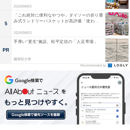
高圧の威力が凄くベランダの苔や古い汚れがみるみ
2026/08/03
る綺麗に落ちて感動しました
「これ絶対に便利なやつや」ダイソーの折り畳
み式ランドリーバスケットが高評価「使わ...
5
2026/08/03
ホースの接続が非常に簡単でセッティングの手間が
手厚い“更生”施設、松平定信の「人足寄場」
かからないのも嬉しいです
PR
國學院大學
近隣への音を気にせず本格的な洗浄を行いたい人や、家
Recommended by
周りや愛車を手軽にピカピカにしたい人には、おすすめ
の商品といえそうです。