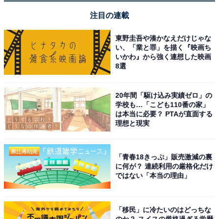
注目の連載
東野圭吾や湊かなえだけじゃな
い、「業と罪」を描く『映画ち
いかわ』から強く連想した映画
8選
20年間「駆け込み実績ゼロ」の
【今日チェックしたい】ケルヒャーの人気商品5選
学校も…「こども110番の家」
は本当に必要？ PTAが直面する
理想と現実
ケルヒャー「K2サイレントBC」
「青春18きっぷ」販売激減の裏
に何が？ 連続利用の厳格化だけ
ではない「本当の理由」
「移民」に冷たいのはどっちな
のか？ スイスの厳格過ぎる学歴