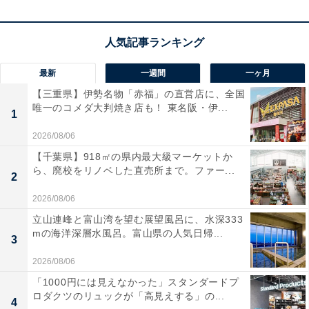
接続が簡単なクイックコネクトを採用し、準備や片付け
の手間を大幅に軽減。充実したノズルなどの付属品によ
り、これ1台で家周りがみるみるピカピカに生まれ変わ
最新
一週間
一ヶ月
ります！
【三重県】伊勢名物「赤福」の直営店に、全国
唯一のコメダ大判焼き店も！ 東名阪・伊...
1
ケルヒャーの高圧洗浄機「K3サイレントプラス」の
2026/08/06
口コミは？
【千葉県】918㎡の県内最大級マーケットか
ケルヒャーの高圧洗浄機「K3サイレントプラス」には以
ら、廃校をリノベした直売所まで。ファー...
2
下のような口コミが寄せられています。
2026/08/06
立山連峰と富山湾を望む展望風呂に、水深333
驚くほど音が静かなので近所迷惑を心配せずにいつ
mの海洋深層水風呂。富山県の人気日帰...
3
でも洗車ができます
2026/08/06
「1000円には見えなかった」スタンダードプ
ロダクツのリュックが「高見えする」の...
4