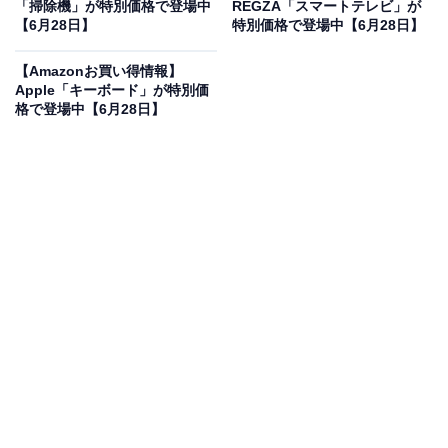
「掃除機」が特別価格で登場中
REGZA「スマートテレビ」が
【6月28日】
特別価格で登場中【6月28日】
ケルヒャー(Karcher) 高圧洗浄機 K3サイレントプラス パ
ワフル 静音機能 高性能 簡単接続 付属品充実 ハイパワー
【Amazonお買い得情報】
なノズル タイヤ 伸縮ハンドル 洗車 花粉除去効果 黄砂 泥
Apple「キーボード」が特別価
60Hz 1.603-201.0
格で登場中【6月28日】
Amazonで見る
ケルヒャーの高圧洗浄機「K3サイレントプラス」は現在
8％オフの特別価格・税込3万1200円で販売中です。
この商品のおすすめポイントは？
優れた静音性を実現した水冷式モーター
を搭載し、近所
を気にせず使える高圧洗浄機です。伸縮ハンドルとタイ
ヤ付きで
持ち運びや移動も驚くほどスムーズ
。洗車やベ
ランダの頑固な泥汚れも、圧倒的な洗浄力で見事に吹き
飛ばしてくれますね！