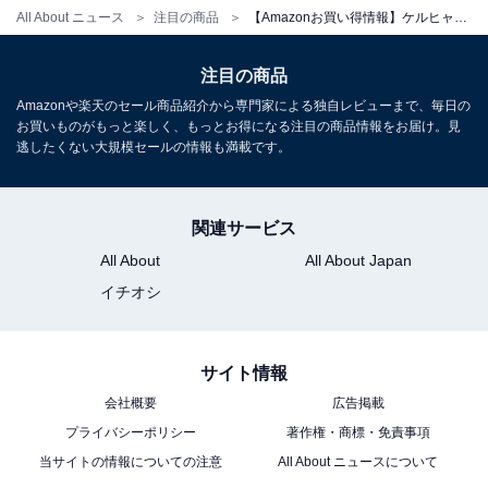
簡単接続 付属品充実 ハイパワー多機能ノズル しなやか高
All About ニュース
注目の商品
【Amazonお買い得情報】ケルヒャー「高圧洗浄機」が特別価格で登場中【6月30日】
圧ホース ホースリール タイヤ 伸縮ハンドル 洗浄剤簡単セ
ッティング 洗車 花粉除去効果 黄砂 泥 60Hz 1.603-544.0
注目の商品
Amazonで見る
Amazonや楽天のセール商品紹介から専門家による独自レビューまで、毎日の
お買いものがもっと楽しく、もっとお得になる注目の商品情報をお届け。見
逃したくない大規模セールの情報も満載です。
ケルヒャー「OC Handy Compact」
関連サービス
All About
All About Japan
イチオシ
サイト情報
【Amazon.co.jp限定】ケルヒャー(Karcher) コードレス
高圧洗浄機 OC Handy Compact CB USB-C充電式(10W
会社概要
広告掲載
以上推奨) 水道接続不要/丈夫なホース 高性能4in1ノズル
プライバシーポリシー
著作権・商標・免責事項
バッテリー一体型 ペットボトル使用可能 簡単セットアッ
プ/ハンディ モバイル コンパクト 軽量/洗車 ベランダ 玄関
当サイトの情報についての注意
All About ニュースについて
1.328-125.0