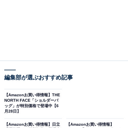
※以下のセール情報は6月30日15時30分現在のもので
す。値段の変更、売り切れの場合もあります。
※本記事で紹介している商品の購入やサービスの利用により、売上の一部が
オールアバウトに還元されることがあります。
ケルヒャーの「高圧洗浄機」が限定価格に！ 8％
オフで登場
編集部が選ぶおすすめ記事
【Amazonお買い得情報】THE
NORTH FACE「ショルダーバ
ッグ」が特別価格で登場中【6
月28日】
【Amazonお買い得情報】日立
【Amazonお買い得情報】