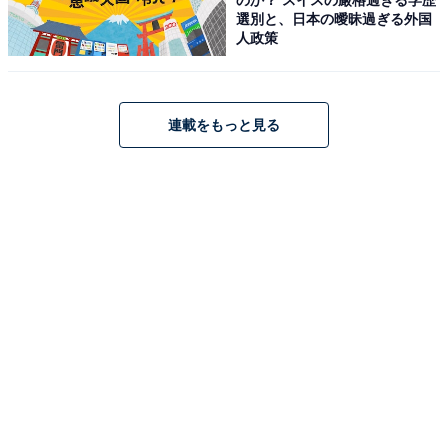
【Amazon.co.jp限定】ケルヒャー(Karcher) 高圧洗浄機
選別と、日本の曖昧過ぎる外国
K2サイレントBC 静音機能 軽量 小型 コンパクト収納 簡単
人政策
接続 洗車 泥 花粉除去効果 黄砂 (50/60Hz) 1.600-924.0
Amazonで見る
連載をもっと見る
ケルヒャー「K5プレミアムサイレント」
ケルヒャー(Karcher) 最上位モデルの高圧洗浄機 K5プレ
ミアムサイレント ベーシック パワフル 静音機能 高性能