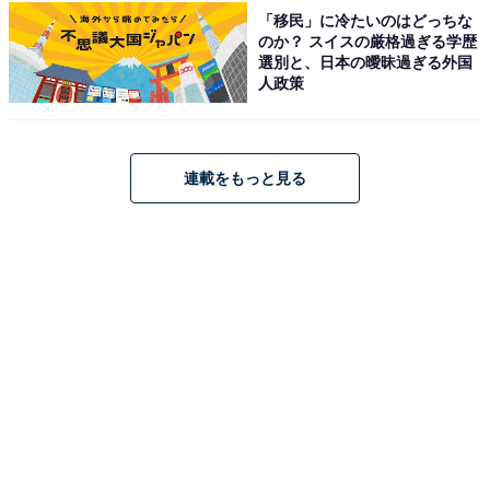
「移民」に冷たいのはどっちな
湯川温泉 山人－yamado－（画像：「湯川温泉 山人－yamado－」公式Web
のか？ スイスの厳格過ぎる学歴
サイトより）
選別と、日本の曖昧過ぎる外国
人政策
「湯川温泉 山人－yamado－」は、自然の息づかいを間
近に感じる全室露天付スイートの極上のヒーリングリゾ
ートです。客室には源泉掛け流しの露天風呂を備え、プ
ライベートな空間で存分に温泉を満喫できます。食事は
連載をもっと見る
地場産の厳選食材や自社農園の新鮮な食材を使用し、そ
の季節でなければ味わえない山の恵みを堪能できます。
楽天トラベルでホテルを見る