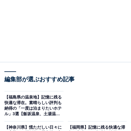
「四季彩の宿 ふる里」は源泉掛け流しと個室で味
わう会席料理が自慢の一軒宿
編集部が選ぶおすすめ記事
【福島県の温泉地】記憶に残る
快適な滞在。素晴らしい評判も
納得の「一度は泊まりたいホテ
ル」3選【飯坂温泉、土湯温
泉、会津芦ノ牧温泉】
【神奈川県】慌ただしい日々に
【福岡県】記憶に残る快適な滞
四季彩の宿 ふる里（画像：「四季彩の宿 ふる里」公式Webサイトより）