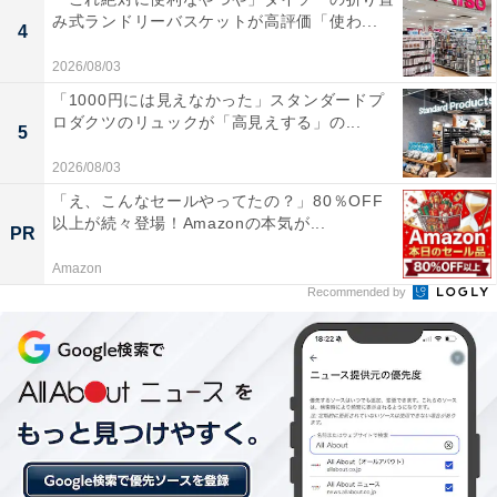
※プランにより時間が異なる可能性があります
み式ランドリーバスケットが高評価「使わ...
4
あわせて読みたい
2026/08/03
【湯川温泉の人気ホテル】「四季彩の宿 ふる
「1000円には見えなかった」スタンダードプ
里」は源泉掛け流しと個室で味わう会席料理
ロダクツのリュックが「高見えする」の...
5
が自慢の一軒宿
2026/08/03
「え、こんなセールやってたの？」80％OFF
以上が続々登場！Amazonの本気が...
PR
Amazon
Recommended by