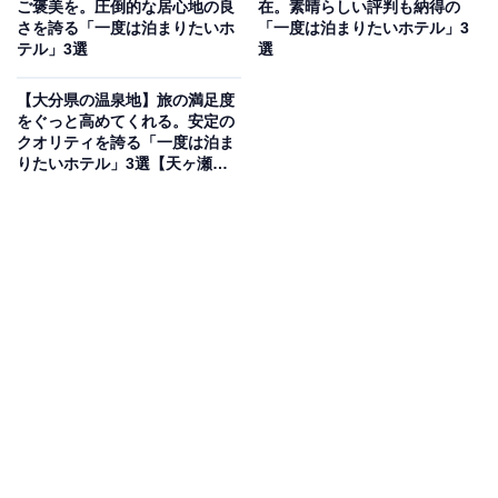
ご褒美を。圧倒的な居心地の良
在。素晴らしい評判も納得の
さを誇る「一度は泊まりたいホ
「一度は泊まりたいホテル」3
「四季彩の宿 ふる里」は、湯川温泉の源泉掛け流しを堪
テル」3選
選
能できる清流に沿う閑静な一軒宿。鳥海山から運んでき
た岩で作った露天風呂や大浴場で、豊富な湯量と美肌の
【大分県の温泉地】旅の満足度
をぐっと高めてくれる。安定の
湯を楽しめます。夕朝食ともに「個室」会食場で提供さ
クオリティを誇る「一度は泊ま
れる四季折々の会席料理が自慢で、朝食は5種類のメイ
りたいホテル」3選【天ヶ瀬温
泉、由布院温泉】
ンから選べるのも魅力です。
楽天トラベルでホテルを見る