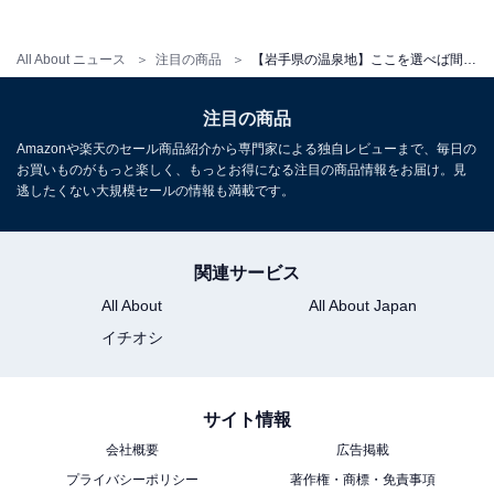
All About ニュース
注目の商品
【岩手県の温泉地】ここを選べば間違いない。確かな実力でリピーターを生む「一度は泊まりたいホテル」3選【湯川温泉、八幡平温泉郷】
アクセス
所在地：岩手県和賀郡西和賀町湯川52地割71-10
注目の商品
交通手段：JR北上線「ほっとゆだ駅」から車で約6分／
Amazonや楽天のセール商品紹介から専門家による独自レビューまで、毎日の
秋田自動車道「湯田ＩＣ」からお車で約15分
お買いものがもっと楽しく、もっとお得になる注目の商品情報をお届け。見
逃したくない大規模セールの情報も満載です。
料金
大人1名（参考価格）：3万3000円〜
関連サービス
※料金は公式Webサイト参考価格
All About
All About Japan
※プラン・部屋により価格は変動します
イチオシ
チェックイン・チェックアウト
サイト情報
チェックイン：15:00
会社概要
広告掲載
チェックアウト：11:00
プライバシーポリシー
著作権・商標・免責事項