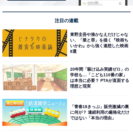
「湯川温泉 山人－yamado－」は全室露天付スイ
注目の連載
ートと山の恵みを味わう食事が魅力
東野圭吾や湊かなえだけじゃな
い、「業と罪」を描く『映画ち
いかわ』から強く連想した映画
8選
20年間「駆け込み実績ゼロ」の
学校も…「こども110番の家」
は本当に必要？ PTAが直面する
理想と現実
「青春18きっぷ」販売激減の裏
に何が？ 連続利用の厳格化だけ
ではない「本当の理由」