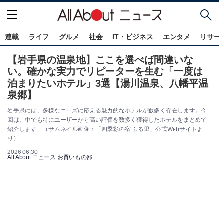
連載
ライフ
グルメ
社会
IT・ビジネス
エンタメ
リサ
【岩手県の温泉地】ここを選べば間違いな
い。確かな実力でリピーターを生む「一度は
泊まりたいホテル」3選【湯川温泉、八幡平温
泉郷】
岩手県には、多様なニーズに応える魅力的なホテルが数多く存在します。今
回は、中でも特にユーザーから高い評価を数多く獲得したホテルをまとめて
紹介します。（サムネイル画像：「四季彩の宿 ふる里」公式Webサイトよ
り）
2026.06.30
All About ニュース お買いもの部