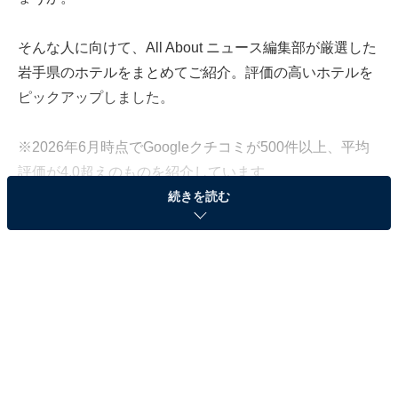
そんな人に向けて、All About ニュース編集部が厳選した
岩手県のホテルをまとめてご紹介。評価の高いホテルを
ピックアップしました。
※2026年6月時点でGoogleクチコミが500件以上、平均
評価が4.0超えのものを紹介しています
続きを読む
この記事の執筆者：
All About ニュース お買
いもの部
Amazonのセール商品から売れ筋ランキングまで、毎日のお買いも
のがもっと楽しく、もっとお得になる情報をお届け。編集部員によ
る独自レビューなど、ここでしか手に入らない情報も満載です。
...続きを読む
※本記事で紹介している商品の購入やサービスの利用により、売上の一部が
オールアバウトに還元されることがあります。