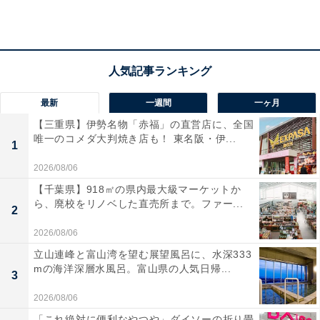
アクセス
所在地：〒029-5514 岩手県和賀郡西和賀町湯川52-17
交通手段：秋田自動車道 湯田ICからJRほっとゆだ駅前を
経由して湯川温泉方面へ約10分／JR北上線 ほっとゆだ
駅から湯川温泉行き 湯けむりタクシー約5分
最新
一週間
一ヶ月
【三重県】伊勢名物「赤福」の直営店に、全国
料金
唯一のコメダ大判焼き店も！ 東名阪・伊...
1
大人1名（参考価格）：公式Webサイトをご確認くださ
2026/08/06
い
【千葉県】918㎡の県内最大級マーケットか
※料金は公式Webサイト参考価格
ら、廃校をリノベした直売所まで。ファー...
2
※プラン・部屋により価格は変動します
2026/08/06
立山連峰と富山湾を望む展望風呂に、水深333
チェックイン・チェックアウト
mの海洋深層水風呂。富山県の人気日帰...
3
チェックイン：15:00
2026/08/06
チェックアウト：11:00
「これ絶対に便利なやつや」ダイソーの折り畳